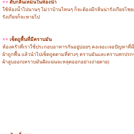
♥♥
ดับกลิ่นเหม็นในห้องน้ำ
ใช้ห้องน้ำไปนานๆ ไม่ว่าบ้านไหนๆ ก็จะต้องมีกลิ่นน่ารังเกียจโชย
รังเกียจก็จะหายไป
♥♥
เช็ดถูพื้นที่มีคราบมัน
ห้องครัวที่เราใช้ประกอบอาหารกันอยู่บ่อยๆ คงเจอะเจอปัญหาที
ผ้าถูกพื้น แล้วนำไปเช็ดถูดตามที่ต่างๆ คราบมันและคราบสกปรกจะหล
ผ้าลูบออก(คราบมันฝังแน่นจะหลุดออกอย่างง่ายดาย)