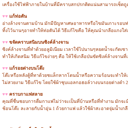
เครื่องใช้ไฟฟ้าภายในบ้านที่มีคราบสกปรกติดแน่นสามารถเช็ดถูออ
♥♥
แก้ท่อตัน
อ่างล้างจานตามบ้าน มักมีปัญหาเศษอาหารหรือไขมันเกาะรอบท
ทิ้งไว้นานๆอาจทำให้ท่อตันได้ วิธีแก้ไขคือ ให้คุณนำเกลือแกงใส
♥♥
ขจัดคราบสนิมบนซิงค์ล้างจาน
ซิงค์ล้างจานที่ทำด้วยอลูมิเนียม เวลาใช้ไปนานๆหยดน้ำจะกัดเซ
ทำให้เกิดสนิม วิธีแก้ไขง่ายๆ คือ ให้ใช้เกลือป่นขัดซิงค์ล้างจาน
♥♥
แก้รอยด่างบนโต๊ะ
โต๊ะหรือหลังตู้ที่ทาด้วยชแล็กหากโดนน้ำหรือความร้อนจะทำให้เ
ไม่สวยงาม วิธีแก้ไข โดยใช้ผ้าชุบแอลกอฮอล์วางบนรอยด่างดำ 
♥♥
คราบกาแฟสลาย
คุณที่ชื่นชอบการดื่มกาแฟไม่ว่าจะเป็นที่บ้านหรือที่ทำงาน มั
ช้อนโต๊ะ ละลายกับน้ำอุ่น 1 ถ้วยกาแฟ แล้วใช้ผ้าสะอาดจุ่มน้