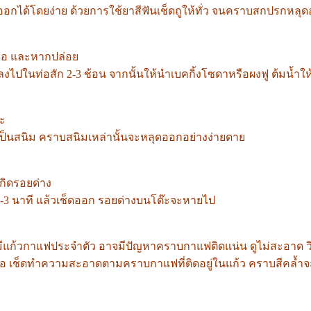
กได้โดยง่าย ด้วยการใช้ยาสีฟันเช็ดถูให้ทั่ว จนคราบสกปรกหลุดออก
่อ และหากปล่อย
่ลงไปในท่อสัก 2-3 ช้อน จากนั้นให้นำเบคกิ้งโซดาหรือผงฟู ต้มน้ำใ
าะ
ที่เป็นสนิม คราบสนิมเหล่านั้นจะหลุดออกอย่างง่ายดาย
กิดรอยด่าง
2-3 นาที แล้วเช็ดออก รอยด่างบนโต๊ะจะหายไป
กจะมีแก้วกาแฟประจำตัว อาจมีปัญหาคราบกาแฟติดแน่น ดูไม่สะอาด 
ำเกลือ เช็ดทำความสะอาดตามคราบกาแฟที่ติดอยู่ในแก้ว คราบสีคล