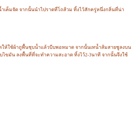
จัด จากนั้นนำไปราดที่โถส้วม ทิ้งไว้สักครู่หนึ่งกลิ่นที่น่า
้ใช้ผ้าถูพื้นชุบน้ำแล้วบีบพอหมาด จากนั้นเทน้ำส้มสายชูลงบน
ขมัน ลงพื้นที่ที่จะทำความสะอาด ทิ้งไว้2-3นาที จากนั้นจึงใช้