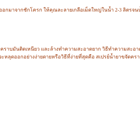
ออกมาจากชักโครก ให้คุณละลายเกลือเม็ดใหญ่ในน้ำ 2-3 ลิตรจนน้ำเค็ม
่มีคราบมันติดเหนียว และล้างทำความสะอาดยาก วิธีทำความสะอาดให
ุดออกอย่างง่ายดายหรือวิธีที่ง่ายที่สุดคือ สเปรย์น้ำยาขจัดคราบไ