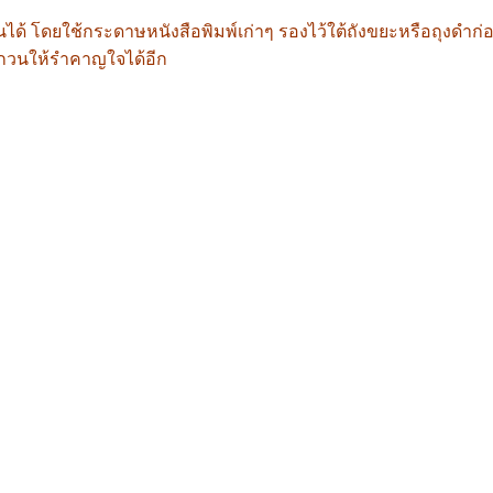
้ โดยใช้กระดาษหนังสือพิมพ์เก่าๆ รองไว้ใต้ถังขยะหรือถุงดำก่อ
ารบกวนให้รำคาญใจได้อีก