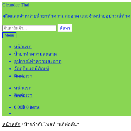
Skip
Skip
Cleandee Thai
to
to
navigation
content
ผลิตและจำหน่ายน้ำยาทำความสะอาด และจำหน่ายอุปกรณ์ท
ค้นหา:
ค้นหา
Menu
หน้าแรก
น้ำยาทำความสะอาด
อุปกรณ์ทำความสะอาด
วัตถุดิบ-เคมีภัณฑ์
ติดต่อเรา
หน้าแรก
ติดต่อเรา
0.00
฿
0 items
หน้าหลัก
/
ป้ายกำกับโพสท์ “แก้ท่อตัน”