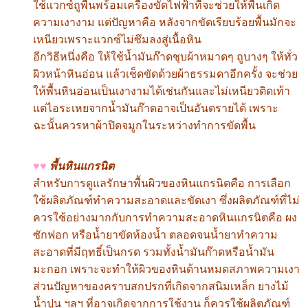
ใช้แวกซ์ถูพื้นพร้อมเครื่องขัดไฟฟ้าที่จะช่วยให้พื้นเกิด
ความเงางาม แต่ปัญหาคือ หลังจากขัดเรียบร้อยพื้นมักจะ
เหนียวเพราะแวกซ์ไม่ซึมลงสู่เนื้อหิน
อีกวิธีหนึ่งคือ ให้ใช้น้ำมันก๊าดชุบผ้าหมาดๆ ถูบางๆ ให้ทั่ว
ผิวหน้าหินอ่อน แล้วเช็ดขัดด้วยผ้าธรรมดาอีกครั้ง จะช่วย
ให้พื้นหินอ่อนเป็นเงางามได้เช่นกันและไม่เหนียวติดเท้า
แต่ไอระเหยจากน้ำมันก๊าดอาจเป็นอันตรายได้ เพราะ
ฉะนั้นควรหาผ้าปิดจมูกในระหว่างทำการขัดพื้น
♥♥
พื้นหินแกรนิต
สำหรับการดูแลรักษาพื้นผิวของหินแกรนิตคือ การเลือก
ใช้ผลิตภัณฑ์ทำความสะอาดและขัดเงา ซึ่งผลิตภัณฑ์ที่ไม่
ควรใช้อย่างมากกับการทำความสะอาดหินแกรนิตคือ ผง
ซักฟอก หรือน้ำยาขัดห้องน้ำ ตลอดจนน้ำยาทำความ
สะอาดที่มีฤทธิ์เป็นกรด รวมทั้งน้ำมันก๊าดหรือน้ำมัน
มะกอก เพราะจะทำให้ผิวของหินด้านหมดสภาพความเงา
ส่วนปัญหาของคราบสกปรกที่เกิดจากสนิมเหล็ก ยางไม้
น้ำปูน ฯลฯ ที่อาจเกิดจากการใช้งาน ก็ควรใช้ผลิตภัณฑ์