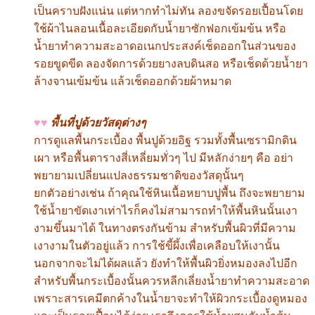
เป็นคราบฝังแน่น แต่หากทำไม่ทัน ลองขจัดรอยเปื้อนโดย
ใช้ผ้าไนลอนเนื้อละเอียดกับน้ำยาซักฟอกเข้มข้น หรือ
น้ำยาทำความสะอาดอเนกประสงค์เช็ดออกในส่วนของ
รอยขูดขีด ลองจัดการด้วยยางลบดินสอ หรือเช็ดด้วยน้ำยา
ล้างจานเข้มข้น แล้วเช็ดออกด้วยผ้าหมาด
♥♥
พื้นที่ปูด้วยวัสดุต่างๆ
การดูแลพื้นกระเบื้อง พื้นปูด้วยอิฐ รวมทั้งพื้นเซรามิกดิน
เผา หรือพื้นตารางสี่เหลี่ยมทั่วๆ ไป มีหลักง่ายๆ คือ อย่า
พยายามเปลี่ยนแปลงธรรมชาติของวัสดุนั้นๆ
ยกตัวอย่างเช่น ถ้าคุณใช้หินเนื้อหยาบปูพื้น ถึงจะพยายาม
ใช้น้ำยาขัดเงาเท่าไรก็คงไม่สามารถทำให้พื้นหินนั้นเงา
งามขึ้นมาได้ ในทางตรงกันข้าม สำหรับพื้นผิวที่มีความ
เงางามในตัวอยู่แล้ว การใช้ขี้ผึ้งเพื่อเคลือบให้เงานั้น
นอกจากจะไม่ได้ผลแล้ว ยังทำให้พื้นผิวยิ่งหมองลงไปอีก
สำหรับพื้นกระเบื้องนั้นควรหลีกเลี่ยงน้ำยาทำความสะอาด
เพราะสารเคมีตกค้างในน้ำยาจะทำให้ผิวกระเบื้องดูหมอง