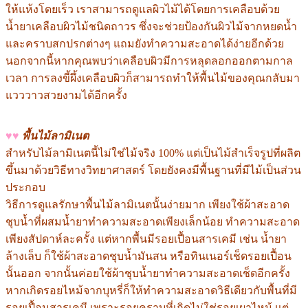
ให้แห้งโดยเร็ว เราสามารถดูแลผิวไม้ได้โดยการเคลือบด้วย
น้ำยาเคลือบผิวไม้ชนิดถาวร ซึ่งจะช่วยป้องกันผิวไม้จากหยดน้ำ
และคราบสกปรกต่างๆ แถมยังทำความสะอาดได้ง่ายอีกด้วย
นอกจากนี้หากคุณพบว่าเคลือบผิวมีการหลุดลอกออกตามกาล
เวลา การลงขี้ผึ้งเคลือบผิวก็สามารถทำให้พื้นไม้ของคุณกลับมา
แวววาวสวยงามได้อีกครั้ง
♥♥
พื้นไม้ลามิเนต
สำหรับไม้ลามิเนตนี้ไม่ใช่ไม้จริง 100% แต่เป็นไม้สำเร็จรูปที่ผลิต
ขึ้นมาด้วยวิธีทางวิทยาศาสตร์ โดยยังคงมีพื้นฐานที่มีไม้เป็นส่วน
ประกอบ
วิธีการดูแลรักษาพื้นไม้ลามิเนตนั้นง่ายมาก เพียงใช้ผ้าสะอาด
ชุบน้ำที่ผสมน้ำยาทำความสะอาดเพียงเล็กน้อย ทำความสะอาด
เพียงสัปดาห์ละครั้ง แต่หากพื้นมีรอยเปื้อนสารเคมี เช่น น้ำยา
ล้างเล็บ ก็ใช้ผ้าสะอาดชุบน้ำมันสน หรือทินเนอร์เช็ดรอยเปื้อน
นั้นออก จากนั้นค่อยใช้ผ้าชุบน้ำยาทำความสะอาดเช็ดอีกครั้ง
หากเกิดรอยไหม้จากบุหรี่ก็ให้ทำความสะอาดวิธีเดียวกับพื้นที่มี
รอยเปื้อนสารเคมี เพราะรอยคราบที่เกิดไม่ใช่รอยเผาไหม้ แต่