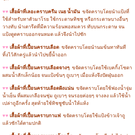
♥
♥
เสื้อผ้าที่เลอะคราบครีม เนย น้ำมัน
ขจัดคราบโดยนำแป้งที่
ใช้สำหรับทาตัวมาโรย ใช้กระดาษทิชชู หรือกระดาษบางอื่นๆ
วางทับ นำเตารีดที่มีความร้อนพอสมควร ทับบนกระดาษ จน
แป้งดูดคราบออกจนหมด แล้วจึงนำไปซัก
♥
♥
เสื้อผ้าที่เปื้อนคราบเลือด
ขจัดคราบโดยนำนมข้นทาทันที
ทิ้งไว้สักครู่แล้วนำไปขยี้น้ำออก
♥
♥
เสื้อผ้าที่เปื้อนคราบเลือดจางๆ
ขจัดคราบโดยใช้เบคกิ้งโซดา
ผสมน้ำสักเล็กน้อย จนแป้งข้นๆ ถูเบาๆ เมื่อแห้งจึงปัดฝุ่นออก
♥
♥
เสื้อผ้าที่เปื้อนคราบเลือดฝังแน่น
ขจัดคราบโดยใช้ฟองน้ำจุ่ม
น้ำเย็น ที่ผสมเกลือจนชุ่ม ถูเบาๆ จนรอยค่อยๆ จางลง แล้วใช้น้ำ
เปล่าถูอีกครั้ง สุดท้ายใช้ทิชชูซับน้ำให้แห้ง
♥
♥
เสื้อผ้าที่เปื้อนคราบกาแฟ
ขจัดคราบโดยใช้แป้งข้าวเจ้าถู
แล้วซักได้ตามปกติ