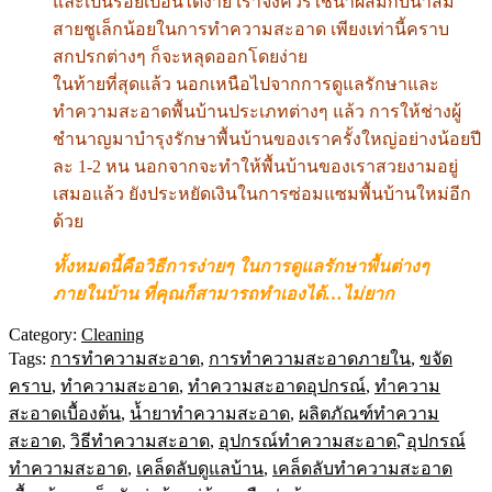
และเป็นรอยเปื้อนได้ง่าย เราจึงควรใช้น้ำผสมกับน้ำส้ม
สายชูเล็กน้อยในการทำความสะอาด เพียงเท่านี้คราบ
สกปรกต่างๆ ก็จะหลุดออกโดยง่าย
ในท้ายที่สุดแล้ว นอกเหนือไปจากการดูแลรักษาและ
ทำความสะอาดพื้นบ้านประเภทต่างๆ แล้ว การให้ช่างผู้
ชำนาญมาบำรุงรักษาพื้นบ้านของเราครั้งใหญ่อย่างน้อยปี
ละ 1-2 หน นอกจากจะทำให้พื้นบ้านของเราสวยงามอยู่
เสมอแล้ว ยังประหยัดเงินในการซ่อมแซมพื้นบ้านใหม่อีก
ด้วย
ทั้งหมดนี้คือวิธีการง่ายๆ ในการดูแลรักษาพื้นต่างๆ
ภายในบ้าน ที่คุณก็สามารถทำเองได้…ไม่ยาก
Category:
Cleaning
Tags:
การทำความสะอาด
,
การทำความสะอาดภายใน
,
ขจัด
คราบ
,
ทำความสะอาด
,
ทำความสะอาดอุปกรณ์
,
ทำความ
สะอาดเบื้องต้น
,
น้ำยาทำความสะอาด
,
ผลิตภัณฑ์ทำความ
สะอาด
,
วิธีทำความสะอาด
,
อุปกรณ์ทำความสะอาด
,
ิอุปกรณ์
ทำความสะอาด
,
เคล็ดลับดูแลบ้าน
,
เคล็ดลับทำความสะอาด