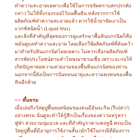
ทำความสะอาดเฉพาะเพื่อใช้ในการขจัดคราบสกปรกดัง
กล่าว ไม่ให้ทิ้งร่องรอยไว้บนพื้นหิน หลังจากการใช้
ผลิตภัณฑ์ทำความสะอาดแล้ว ควรใช้น้ำยาขัดเงาเป็น
แวกซ์ชนิดน้ำ (Liquid Wax)
และสิ่งที่สำคัญที่สุดของการดูแลรักษาพื้นหินแกรนิตก็คือ
หมั่นดูแลทำความสะอาด โดยเลือกใช้ผลิตภัณฑ์ที่ค้นคว้า
มาสำหรับหินแกรนิตโดยเฉพาะ ไม่ควรเลือกผลิตภัณฑ์
สารพัดประโยชน์ตามคำโฆษณาชวนเชื่อ เพราะจะก่อให้
เกิดปัญหาต่อความสวยงามของพื้นหินแกรนิตของท่าน
นอกจากนี้ยังเป็นการบั่นทอนอายุและความคงทนของพื้น
หินอีกด้วย
♥♥
พื้นพรม
เมื่อเอ่ยถึงวัสดุปูพื้นยอดนิยมของคนมีอันจะกิน (รึเปล่า?)
อย่างพรม นั่นดูจะทำให้รู้สึกเป็นเรื่องของความหรูหรา
ฟู่ฟ่า สวยงามนุ่มนวล และที่สำคัญราคาแพงหูฉี่ พรมเป็น
วัสดุปูพื้นที่มีอายุการใช้งานสั้น (มักใช้ในกรณีที่ต้องการ