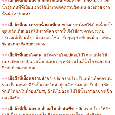
♥
♥
เสื้อผ้าที่เปื้อนคราบชอกโกแล็ต
ขจัดคราบโดยรีบนำไปแช่
น้ำอุ่นทันทีที่เปื้อน อาจใช้น้ำยาขจัดคราบฝังแน่น ช่วยด้วย จาก
นั้นนำไปซักแห้ง
♥
♥
เสื้อผ้าที่เลอะคราบน้ำตาเทียน
ขจัดคราบโดยใช้ก้อนน้ำแข็ง
ขูดเกล็ดเทียนออกให้มากที่สุด จากนั้นจึงใช้กระดาษประกบ
บริเวณที่เปื้อนทั้ง 2 ด้าน แล้วใช้เตารีดอุ่นๆ รีดทับจนน้ำตาเทียน
ซึมออกมาติดกับกระดาษ
♥
♥
เสื้อผ้าที่เลอะโคลน
ขจัดคราบโดยปล่อยให้โคลนแห้ง ใช้
แปรงปัดออก ซักด้วยน้ำเย็นหลายๆ ครั้ง จนไม่มีน้ำโคลนออกมา
จึงซักด้วยผงซักฟอก
♥
♥
เสื้อผ้าที่เปื้อนคราบน้ำชา
ขจัดคราบโดยรีบเทน้ำเดือดลงบน
รอยเปื้อนบนผ้าที่ยังเป็นรอยใหม่อยู่จนสีจางลงแล้ว รีบนำไปซัก
ทันที
ให้ซักในน้ำอุ่นกับสบู่ ถ้ายังไม่ออก ให้ใช้น้ำยาฟอกขาวเช็ด
แล้วจึงซัก
♥
♥
เสื้อผ้าที่เปื้อนคราบน้ำผลไม้ น้ำมันพืช
ขจัดคราบโดยให้ขึง