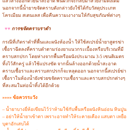
แล้วล้างออกด้วยน้ำสะอาด พื้นผิวก็จะกลับมาสวยงามดังเดิม
นอกจากนี้น้ำยาขจัดคราบดังกล่าวยังใช้ได้กับวัสดุประเภท
โครเมียม สเตนเลส เพื่อคืนความเงางามให้กับสุขภัณฑ์ต่างๆ
♥♥
การขจัดคราบราดำ
กรณีที่เกิดราดำที่พื้นและผนังห้องน้ำ ให้ใช้สเปรย์น้ำยาสูตรฆ่า
เชื้อราฉีดลงที่คราบดำตามร่องยาแนวกระเบื้องหรือบริเวณที่มี
คราบสกปรก โดยห่างจากพื้นหรือผนังประมาณ 3-5 เซนติเมตร
ทิ้งไว้สักครู่ แล้วใช้แปรงขัด จากนั้นล้างออกด้วยน้ำสะอาด
คราบเชื้อราและคราบสกปรกก็จะหลุดออก นอกจากนี้สเปรย์ฆ่า
เชื้อราในห้องน้ำยังช่วยขจัดคราบเชื้อราและคราบสกปรกต่างๆ
ที่สะสมในท่อน้ำทิ้งได้อีกด้วย
»»»» ข้อควรระวัง
– น้ำยาบางยี่ห้อเขียนไว้ว่าห้ามใช้กับพื้นหรือผนังหินอ่อน หินปูน
– อย่าให้น้ำยาเข้าตา เพราะอาจทำให้ระคายเคือง แสบตา เหยื่อ
บุตาอักเสบได้