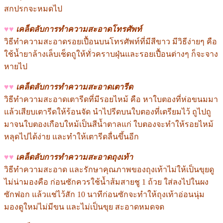
สกปรกจะหมดไป
♥♥
เคล็ดลับการทำความสะอาดโทรศัพท์
วิธีทำความสะอาดรอยเปื้อนบนโทรศัพท์ที่มีสีขาว มีวิธีง่ายๆ คือ
ใช้น้ำยาล้างเล็บเช็ดถูให้ทั่วคราบฝุ่นและรอยเปื้อนต่างๆ ก็จะจาง
หายไป
♥♥
เคล็ดลับการทำความสะอาดเตารีด
วิธีทำความสะอาดเตารีดที่มีรอยไหม้ คือ หาใบตองที่ห่อขนมมา
แล้วเสียบเตารีดให้ร้อนจัด นำไปรีดบนใบตองที่เตรียมไว้ ถูไปถู
มาจนใบตองเกือบใหม้เป็นสีน้ำตาลแก่ ใบตองจะทำให้รอยไหม้
หลุดไปได้ง่าย และทำให้เตารีดลื่นขึ้นอีก
♥♥
เคล็ดลับการทำความสะอาดถุงเท้า
วิธีทำความสะอาด และรักษาคุณภาพของถุงเท้าไม่ให้เป็นขุยดู
ไม่น่ามองคือ ก่อนซักควรใช้น้ำส้มสายชู 1 ถ้วย ใส่ลงไปในผง
ซักฟอก แล้วแช่ไว้สัก 10 นาทีก่อนซักจะทำให้ถุงเท้าอ่อนนุ่ม
มองดูใหม่ไม่มีขน และไม่เป็นขุย สะอาดหมดจด