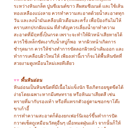
ระหว่างหินเกล็ด ปูนซีเมนต์ขาว สีผสมซีเมนต์ และใช้เส้น
ทองเหลืองแบ่งลาย ควรทำความสะอาดด้วยน้ำสะอาดทุก
วัน และลงน้ำมันเคลือบผิวเดือนละครั้ง เพื่อป้องกันไม่ให้
คราบสกปรกฝังแน่น ที่สำคัญควรเลี่ยงน้ำยาทำความ
สะอาดที่มีฤทธิ์เป็นกรด เพราะจะทำให้ผิวหน้าเสียหายได้
ควรใช้เหล็กขัดเงากับน้ำสบู่ก็พอ หากผิวหน้าเกิดการ
ชำรุดมาก ควรให้ช่างทำการขัดลอกผิวหน้าเดิมออก และ
ทำการเคลือบผิวใหม่ให้ เพียงเท่านี้เราก็จะได้พื้นหินขัดที่
สวยงามดูเหมือนใหม่เลยทีเดียว
♥♥
พื้นหินอ่อน
หินอ่อนเป็นหินชนิดที่มีเนื้อไม่แข็งนัก จึงเกิดรอยขูดขีดได้
ง่ายโดยเฉพาะหากมีเศษทราย หรือหินมาเสียดสี เช่น
ทรายที่มากับรองเท้า หรือที่แทรกตัวอยู่ตามซอกขาโต๊ะ
ขาเก้าอี้
การทำความสะอาดก็ต้องยกเฟอร์นิเจอร์ขึ้นทำการปัด
กวาดเช็ดถูเหมือนวัสดุอื่นๆ เมื่อหมดฝุ่นแล้ว จากนั้นก็ให้