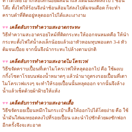
ทำได้โดย เอาเกลือเล็กน้อยผสมน้ำแล้วเติมนมสดลงไป 1 ช้อน
โต๊ะ ตั้งไฟให้ร้อนจึงนำช้อนส้อมใส่ลงไปต้มจนเดือด ก็จะทำ
คราบดำที่ติดอยู่หลุดออกไปได้และเงางาม
♥♥
เคล็ดลับการทำความสะอาดกระทะ
วิธีทำความสะอาดรอยไหม้ที่ติดกระทะให้ออกจนหมดคือ ให้นำ
กระทะตั้งไฟใส่น้ำลงเล็กน้อยแล้วเอาหัวหอมทุบพอแตก 3-4 หัว
ต้มจนเปื่อย จากนั้นจึงนำกระทะไปล้างตามปกติ
♥♥
เคล็ดลับการทำความสะอาดไมโครเวฟ
วิธีขจัดคราบเปื้อนที่เตาไมโครเวฟให้หลุดออกไป คือ ใช้ผงเบ
กกิ้งโซดาโรยบนฟองน้ำหมาดๆ แล้วนำมาถูตรงรอยเปื้อนที่เตา
ไมโครเวฟแรงๆ จะทำให้รอยเปื้อนนั้นหลุดออก จากนั้นจึงล้าง
น้ำแล้วเช็ดด้วยผ้าฝ้ายให้แห้ง
♥♥
เคล็ดลับการทำความสะอาดเสื้อ
วิธีขจัดรอยเปื้อนหมึกในกระเป๋าเสื้อให้ออกไปได้โดยง่าย คือ ใช้
น้ำมันใส่ผมหยอดลงไปที่รอยเปื้อน และนำไปซักด้วยผงซักฟอก
อีกครั้งจึงจะสะอาด