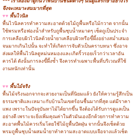
*** เราลองมาดูกันว่าพื้นบ้านชนิดต่างๆ นั้นดูแลรักษาอย่างไร
จึงจะเหมาะสมมากที่สุด
♥♥
พื้นไวนิล
พื้นไวนิลควรทำความสะอาดด้วยไม้ถูพื้นหรือไม้กวาด จากนั้น
ใช้พรมหรือฟองน้ำสำหรับถูพื้นชุบน้ำหมาดๆ เช็ดถูเป็นประจำ
การเคลือบผิวไวนิลด้วยน้ำยาเคลือบผิวหรือขี้ผึ้งอย่างสม่ำเสมอ
จนมากเกินไปนั้น จะทำให้เกิดการจับตัวเป็นคราบหนา ซึ่งอาจ
ส่งผลให้พื้นไวนิลดูหม่นหมองและเกิดริ้วรอยเร็วกว่าเวลาอัน
ควรได้ ดังนั้นการลงขี้ผึ้งซ้ำ จึงควรทำเฉพาะพื้นที่บริเวณที่ใช้
งานหนักเท่านั้น
♥♥
พื้นไม้จริง
พื้นไม้จริงนอกจากจะสวยงามเป็นที่นิยมแล้ว ยังให้ความรู้สึกเป็น
ธรรมชาติและเหมาะกับบ้านในเขตร้อนชื้นมากที่สุด แต่มีราคา
แพง เพราะในปัจจุบันหาไม้ได้ยากขึ้น จึงต้องได้รับการดูแลเป็น
อย่างดี เพราะจะยิ่งเพิ่มคุณค่าในตัวมันเองอีกด้วยการทำความ
สะอาดพื้นไม้ควรเริ่มโดยใช้ไม้ถูพื้นปัดฝุ่น จากนั้นจึงเช็ดด้วย
พรมถูพื้นชุบน้ำผสมน้ำยาทำความสะอาดแบบเจือจางแล้วเช็ด