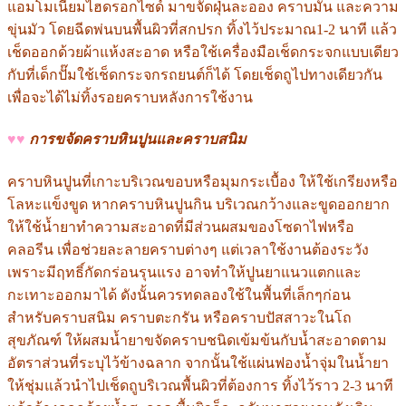
แอมโมเนียมไฮดรอกไซด์ มาขจัดฝุ่นละออง คราบมัน และความ
ขุ่นมัว โดยฉีดพ่นบนพื้นผิวที่สกปรก ทิ้งไว้ประมาณ1-2 นาที แล้ว
เช็ดออกด้วยผ้าแห้งสะอาด หรือใช้เครื่องมือเช็ดกระจกแบบเดียว
กับที่เด็กปั๊มใช้เช็ดกระจกรถยนต์ก็ได้ โดยเช็ดถูไปทางเดียวกัน
เพื่อจะได้ไม่ทิ้งรอยคราบหลังการใช้งาน
♥♥
การขจัดคราบหินปูนและคราบสนิม
คราบหินปูนที่เกาะบริเวณขอบหรือมุมกระเบื้อง ให้ใช้เกรียงหรือ
โลหะแข็งขูด หากคราบหินปูนกิน บริเวณกว้างและขูดออกยาก
ให้ใช้น้ำยาทำความสะอาดที่มีส่วนผสมของโซดาไฟหรือ
คลอรีน เพื่อช่วยละลายคราบต่างๆ แต่เวลาใช้งานต้องระวัง
เพราะมีฤทธิ์กัดกร่อนรุนแรง อาจทำให้ปูนยาแนวแตกและ
กะเทาะออกมาได้ ดังนั้นควรทดลองใช้ในพื้นที่เล็กๆก่อน
สำหรับคราบสนิม คราบตะกรัน หรือคราบปัสสาวะในโถ
สุขภัณฑ์ ให้ผสมน้ำยาขจัดคราบชนิดเข้มข้นกับน้ำสะอาดตาม
อัตราส่วนที่ระบุไว้ข้างฉลาก จากนั้นใช้แผ่นฟองน้ำจุ่มในน้ำยา
ให้ชุ่มแล้วนำไปเช็ดถูบริเวณพื้นผิวที่ต้องการ ทิ้งไว้ราว 2-3 นาที