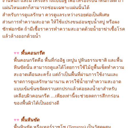
งานหนัก และมีโครงสร้างแบบอิฐ เพื่อให้รองรับน้ำหนักได้ดี ถ้า
แผ่นไหนแตกก็สามารถซ่อมเฉพาะแผ่นนั้นได้
สำหรับการดูแลรักษา ควรดูแลระหว่างรอยต่อเป็นพิเศษ
ส่วนการทำความสะอาด ให้ใช้แปรงขนอ่อนชุบน้ำสบู่ หรือผง
ซักฟอกขัด ถ้ามีเชื้อราควรทำความสะอาดด้วยน้ำยาฆ่าเชื้อโรค
แล้วล้างออกด้วยน้ำ
♥♥
พื้นคอนกรีต
พื้นคอนกรีตคือ พื้นที่ก่ออิฐ เทปูน ปูหินธรรมชาติ และพื้น
หินขัดนั้น สามารถดูแลได้โดยการใช้ไม้ถูพื้นเช็ดทำความ
สะอาดเดือนละครั้ง แต่ถ้าเป็นพื้นที่ผ่านการใช้งานและ
ขาดการดูแลรักษามานาน ควรใช้น้ำยาทำความสะอาด
แบบเข้มข้นขจัดคราบสกปรกแล้วค่อยลงน้ำยาสำหรับ
เคลือบผิวคอนกรีต …เพียงเท่านี้จะช่วยลดการสึกกร่อน
ของพื้นผิวได้เป็นอย่างดี
♥♥
พื้นหินขัด
พื้นหินขัด หรือเทอร์ราซโซ (Terrazzo) เป็นวัสดุผสม