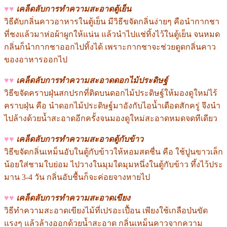
♥♥
เคล็ดลับการทำความสะอาดตู้เย็น
วิธีดับกลิ่นคาวอาหารในตู้เย็น มีวิธีขจัดกลิ่นง่ายๆ คือนำกากชา
ที่ชงแล้วมาห่อผ้าผูกให้แน่น แล้วนำไปแช่ทิ้งไว้ในตู้เย็น จนหมด
กลิ่นก็นำกากชาออกไปทิ้งได้ เพราะกากชาจะช่วยดูดกลิ่นคาว
ของอาหารออกไป
♥♥
เคล็ดลับการทำความสะอาดดอกไม้ประดิษฐ์
วิธีขจัดคราบฝุ่นสกปรกที่ติดบนดอกไม้ประดิษฐ์ให้มองดูใหม่ไร้
คราบฝุ่น คือ นำดอกไม้ประดิษฐ์มาอังกับไอน้ำเดือดสักครู่ จึงนำ
ไปล้างด้วยน้ำสะอาดอีกครั้งจนมองดูใหม่สะอาดหมดจดทีเดียว
♥♥
เคล็ดลับการทำความสะอาดตู้กับข้าว
วิธีขจัดกลิ่นเหม็นอับในตู้กับข้าวให้หอมสดชื่น คือ ใช้ปูนขาวเล็ก
น้อยใส่ชามใบย่อม ไปวางในมุมใดมุมหนึ่งในตู้กับข้าว ทึ้งไว้ประ
มาน 3-4 วัน กลิ่นอับชื้นก็จะค่อยจางหายไป
♥♥
เคล็ดลับการทำความสะอาดเขียง
วิธีทำความสะอาดเขียงไม้ที่เปรอะเปื้อน เพียงใช้เกลือป่นขัด
แรงๆ แล้วล้างออกด้วยน้ำสะอาด กลิ่นเหม็นคาวจากความ