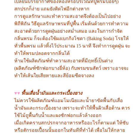
เปลี่ยนบรรยากาศของห้องหรือบริเวณที่ปูพรมบ่อยๆ)
สกปรกก็ง่าย แถมยังติดไฟอีกต่างหาก
การดูแลรักษาและทำความสะอาดจึงต้องเป็นไปอย่าง
พิถีพิถัน วิธีดูแลรักษาพรมที่ปูพื้น เริ่มต้นด้วยการทำความ
สะอาดด้วยการดูดฝุ่นอย่างสม่ำเสมอ และในการกำจัด
กลิ่นพรม ก็จะต้องใช้ผงเบกกิงโซดา (Baking Soda) โรยให้
ทั่วพื้นพรม แล้วทิ้งไว้ประมาณ 15 นาที จึงทำการดูดฝุ่น จะ
ทำให้พรมปลอดจากกลิ่นได้
ห้ามใช้ผลิตภัณฑ์ทำความสะอาดที่มีฤทธิ์เป็นด่าง
(ผลิตภัณฑ์ซักฟอกบางยี่ห้อ) กับพรมขนสัตว์ เพราะอาจจะ
ทำให้เส้นใยเสียหายและสีย้อมซีดจางลง
♥♥
พื้นเสื่อน้ำมันและกระเบื้องยาง
ไม่ควรใช้ผลิตภัณฑ์แอมโมเนียและน้ำยาขัดพื้นกับเสื่อ
น้ำมันและกระเบื้องยาง เพราะจะทำให้พื้นผิวเสื่อด้าน ควร
ใช้ไม้ถูพื้นกับน้ำและผงซักฟอกแล้วล้างออก
เมื่อเกิดคราบสกปรกจากอาหารหรืออะไรก็ตามแต่ ให้ซับ
หรือตักรอยเปื้อนนั้นออกในทันทีที่ทำได้ เพื่อไม่ให้กลาย