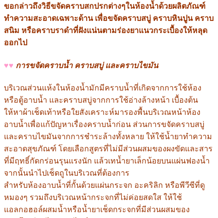
ขอกล่าวถึงวิธีขจัดคราบสกปรกต่างๆในห้องน้ำด้วยผลิตภัณฑ์
ทำความสะอาดเฉพาะด้าน เพื่อขจัดคราบสบู่ คราบหินปูน คราบ
สนิม หรือคราบราดำที่ฝังแน่นตามร่องยาแนวกระเบื้องให้หลุด
ออกไป
♥♥
การขจัดคราบน้ำ คราบสบู่ และคราบไขมัน
บริเวณส่วนแห้งในห้องน้ำมักมีคราบน้ำที่เกิดจากการใช้ห้อง
หรือตู้อาบน้ำ และคราบสบู่จากการใช้อ่างล้างหน้า เบื้องต้น
ให้หาผ้าเช็ดเท้าหรือใยสังเคราะห์มารองพื้นบริเวณหน้าห้อง
อาบน้ำเพื่อแก้ปัญหาเรื่องคราบน้ำก่อน ส่วนการขจัดคราบสบู่
และคราบไขมันจากการชำระล้างทั้งหลาย ให้ใช้น้ำยาทำความ
สะอาดสุขภัณฑ์ โดยเลือกสูตรที่ไม่มีส่วนผสมของผงขัดและสาร
ที่มีฤทธิ์กัดกร่อนรุนแรงนัก แล้วเทน้ำยาเล็กน้อยบนแผ่นฟองน้ำ
จากนั้นนำไปเช็ดถูในบริเวณที่ต้องการ
สำหรับห้องอาบน้ำที่กั้นด้วยแผ่นกระจก อะคริลิก หรือพีวีซีที่ดู
หมองๆ รวมถึงบริเวณหน้ากระจกที่ไม่ค่อยสดใส ให้ใช้
แอลกอฮอล์ผสมน้ำหรือน้ำยาเช็ดกระจกที่มีส่วนผสมของ