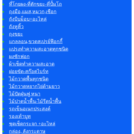
ที่โกยผง-ที่ตักขยะ-ที่ปั้มโถ
ถุงมือ,แมส,หมวก,เชือก
ถังบีบม็อบ+อะไหล่
ถังหูหิ้ว
ถุงขยะ
แกลลอน,ขวดสเปรย์ฟ๊อกกี้
แปรงทำความสะอาดทุกชนิด
ผงซักฟอก
ผ้าเช็ดทำความสะอาด
ฝอยขัด-สก๊อตไบร์ท
ไม้กวาดพื้นทุกชนิด
ไม้กวาดหยากไย่ด้ามยาว
ไม้ปัดฝุ่นฟู หนา
ไม้ปาดน้ำพื้น-ไม้รีดน้ำพื้น
รถเข็นอเนกประสงค์
รองเท้าบูท
ชุดเช็ดกระจก +อะไหล่
กล่อง, ลังกระดาษ