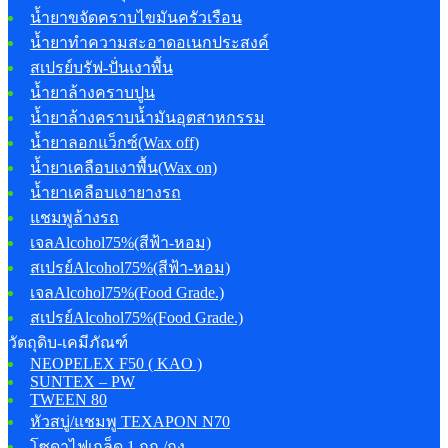
น้ำยาขจัดคราบไขมันครัวเรือน
น้ำยาทำความสะอาดอเนกประสงค์
สเปรย์บรัฟ-ปั่นเงาพื้น
น้ำยาล้างคราบปูน
น้ำยาล้างคราบน้ำมันอุตสาหกรรม
น้ำยาลอกแว็กซ์(Wax off)
น้ำยาเคลือบเงาพื้น(Wax on)
น้ำยาเคลือบเงายางรถ
แชมพูล้างรถ
เจลAlcohol75%(สีฟ้า-หอม)
สเปรย์Alcohol75%(สีฟ้า-หอม)
เจลAlcohol75%(Food Grade.)
สเปรย์Alcohol75%(Food Grade.)
วัตถุดิบ-เคมีภัณฑ์
NEOPELEX F50 ( KAO )
SUNTEX – PW
TWEEN 80
หัวสบู่/แชมพู TEXAPON N70
โซดาไฟเกล็ด 1 กก./ถุง