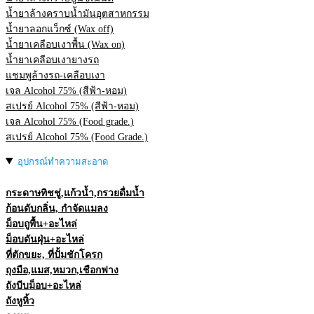
น้ำยาล้างคราบน้ำมันอุตสาหกรรม
น้ำยาลอกแว็กซ์ (Wax off)
น้ำยาเคลือบเงาพื้น (Wax on)
น้ำยาเคลือบเงายางรถ
แชมพูล้างรถ-เคลือบเงา
เจล Alcohol 75% (สีฟ้า-หอม)
สเปรย์ Alcohol 75% (สีฟ้า-หอม)
เจล Alcohol 75% (Food grade.)
สเปรย์ Alcohol 75% (Food Grade.)
อุปกรณ์ทำความสะอาด
กระดาษทิชชู่,แก้วน้ำ,กรวยดื่มน้ำ
ก้อนดับกลิ่น, กำจัดแมลง
ม็อบถูพื้น+อะไหล่
ม็อบดันฝุ่น+อะไหล่
ที่ตักขยะ, ที่ปั้มชักโครก
ถุงมือ,แมส,หมวก,เชือกฟาง
ถังบีบม็อบ+อะไหล่
ถังหูหิ้ว