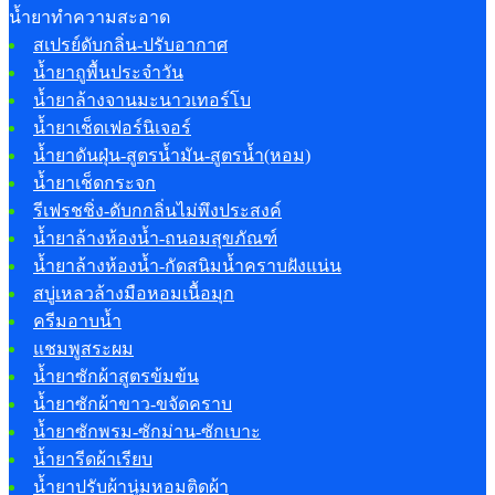
น้ำยาทำความสะอาด
สเปรย์ดับกลิ่น-ปรับอากาศ
น้ำยาถูพื้นประจำวัน
น้ำยาล้างจานมะนาวเทอร์โบ
น้ำยาเช็ดเฟอร์นิเจอร์
น้ำยาดันฝุ่น-สูตรน้ำมัน-สูตรน้ำ(หอม)
น้ำยาเช็ดกระจก
รีเฟรชชิ่ง-ดับกกลิ่นไม่พึงประสงค์
น้ำยาล้างห้องน้ำ-ถนอมสุขภัณฑ์
น้ำยาล้างห้องน้ำ-กัดสนิมน้ำคราบฝังแน่น
สบู่เหลวล้างมือหอมเนื้อมุก
ครีมอาบน้ำ
แชมพูสระผม
น้ำยาซักผ้าสูตรข้มข้น
น้ำยาซักผ้าขาว-ขจัดคราบ
น้ำยาซักพรม-ซักม่าน-ซักเบาะ
น้ำยารีดผ้าเรียบ
น้ำยาปรับผ้านุ่มหอมติดผ้า