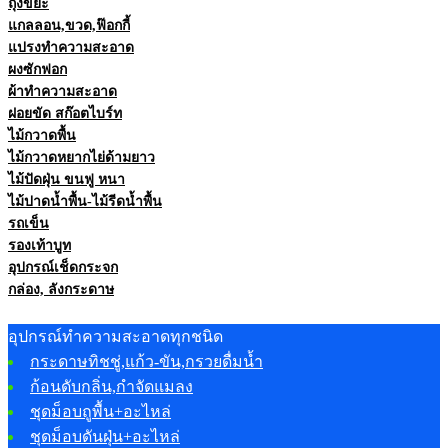
ถุงขยะ
แกลลอน,ขวด,ฟ๊อกกี้
แปรงทำความสะอาด
ผงซักฟอก
ผ้าทำความสะอาด
ฝอยขัด สก๊อตไบร์ท
ไม้กวาดพื้น
ไม้กวาดหยากไย่ด้ามยาว
ไม้ปัดฝุ่น ขนฟู หนา
ไม้ปาดน้ำพื้น-ไม้รีดน้ำพื้น
รถเข็น
รองเท้าบูท
อุปกรณ์เช็ดกระจก
กล่อง, ลังกระดาษ
อุปกรณ์ทำความสะอาดทุกชนิด
กระดาษทิชชู่,แก้ว-ขัน,กรวยดื่มน้ำ
ก้อนดับกลิ่น,กำจัดแมลง
ชุดม็อบถูพื้น+อะไหล่
ชุดม็อบดันฝุ่น+อะไหล่