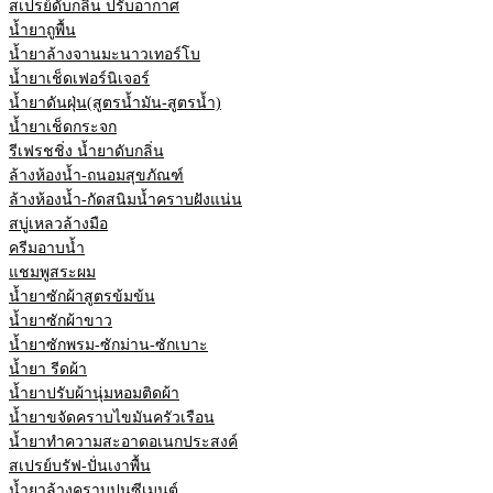
สเปรย์ดับกลิ่น ปรับอากาศ
น้ำยาถูพื้น
น้ำยาล้างจานมะนาวเทอร์โบ
น้ำยาเช็ดเฟอร์นิเจอร์
น้ำยาดันฝุ่น(สูตรน้ำมัน-สูตรน้ำ)
น้ำยาเช็ดกระจก
รีเฟรชชิ่ง น้ำยาดับกลิ่น
ล้างห้องน้ำ-ถนอมสุขภัณฑ์
ล้างห้องน้ำ-กัดสนิมน้ำคราบฝังแน่น
สบู่เหลวล้างมือ
ครีมอาบน้ำ
แชมพูสระผม
น้ำยาซักผ้าสูตรข้มข้น
น้ำยาซักผ้าขาว
น้ำยาซักพรม-ซักม่าน-ซักเบาะ
น้ำยา รีดผ้า
น้ำยาปรับผ้านุ่มหอมติดผ้า
น้ำยาขจัดคราบไขมันครัวเรือน
น้ำยาทำความสะอาดอเนกประสงค์
สเปรย์บรัฟ-ปั่นเงาพื้น
น้ำยาล้างคราบปูนซีเมนต์