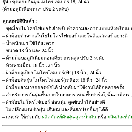
รุ่น :
ชุดม็อบดันฝุ่นไมโครไฟเบอร์ 18, 24 นิ้ว
(ด้ามอลูมิเนียมหนา ปรับ 2 ระดับ)
คุณสมบัติสินค้า :
– ชุดม็อปไมโครไฟเบอร์ สำหรับทำความสะอาดแบบแห้งหรือแบบ
– ผ้าม็อบทำจากเส้นใยไมโครไฟเบอร์ และโพลีเอสเตอร์ อย่างดี
– น้ำหนักเบา ใช้ได้สะดวก
– ขนาด 18 นิ้ว และ 24 นิ้ว
– ด้ามม็อบอลูมิเนียมตอนเดียว เกรดสูง ปรับ 2 ระดับ
– หัวเฟรมม็อบ 18 นิ้ว , 24 นิ้ว
– ผ้าม็อบถูเปียก ไมโครไฟเบอร์(ฟ้า) 18 นิ้ว , 24 นิ้ว
– ผ้าม็อบดันฝุ่น ไมโครไฟเบอร์(เหลิอง) 18 นิ้ว , 24 นิ้ว
– ผ้าม็อบสามารถถอดซักได้ นำกลับมาใช้งานได้อีกหลายครั้ง
– สำหรับการดันฝุ่นพื้นภายในอาคาร เช่น พื้นปาร์เก้, พื้นลามิเนท,
– ผ้าม๊อบไมโครไฟเบอร์ อ่อนนุ่ม ดูดซับน้ำได้อย่างดี
– ไม่เปลืองแรง ดักฝุ่น-เส้นผม และสิ่งสกปรกอื่นๆ ได้ดี
– แนะนำใช้ร่วมกับ
ผลิตภัณฑ์ดันฝุ่น-สูตรน้ำมัน
หรือ
ผลิตภัณฑ์ดั