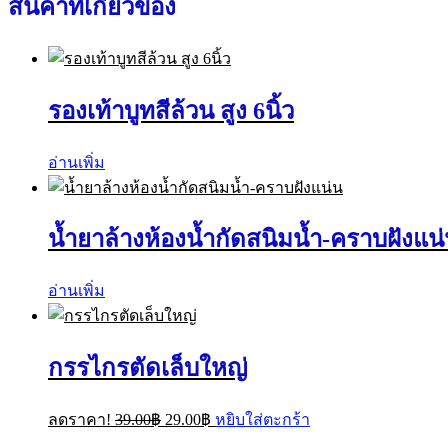
สินค้าที่เกี่ยวข้อง
ไมโคร
ไฟเบอร์
(ด้าม
ปรับ2ระดับ)
Microfiber
รองเท้าบูทสีล้วน สูง 6นิ้ว
Mop
ชิ้น
อ่านเพิ่ม
น้ำยาล้างห้องน้ำกัดสนิมน้ำ-คราบฝังแน
อ่านเพิ่ม
กรรไกรตัดเล็บใหญ่
Original
Current
ลดราคา!
39.00
฿
29.00
฿
หยิบใส่ตะกร้า
price
price