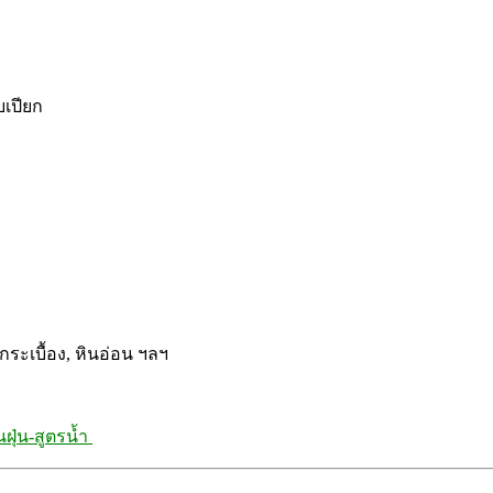
เปียก
กระเบื้อง, หินอ่อน ฯลฯ
นฝุ่น-สูตรน้ำ