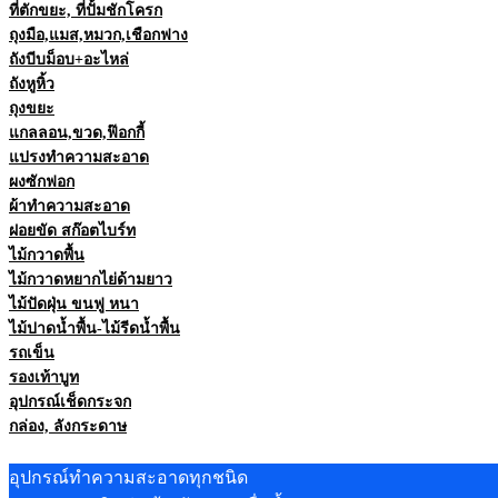
ที่ตักขยะ, ที่ปั้มชักโครก
ถุงมือ,แมส,หมวก,เชือกฟาง
ถังบีบม็อบ+อะไหล่
ถังหูหิ้ว
ถุงขยะ
แกลลอน,ขวด,ฟ๊อกกี้
แปรงทำความสะอาด
ผงซักฟอก
ผ้าทำความสะอาด
ฝอยขัด สก๊อตไบร์ท
ไม้กวาดพื้น
ไม้กวาดหยากไย่ด้ามยาว
ไม้ปัดฝุ่น ขนฟู หนา
ไม้ปาดน้ำพื้น-ไม้รีดน้ำพื้น
รถเข็น
รองเท้าบูท
อุปกรณ์เช็ดกระจก
กล่อง, ลังกระดาษ
อุปกรณ์ทำความสะอาดทุกชนิด