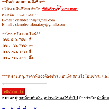
**ติดต่อสอบถาม-สั่งซื้อ**
บริษัท คลีนดีไทย จำกัด
พิกัดร้าน
view map.
ออฟฟิศ : 02-190-4199
E-mail : cleandee.thai@gmail.com
E-mail : cleandee.laboratory@gmail.com
**โทร หรือ แอดไลน์**
086- 610- 7681 ดี้
081- 130- 7982 ดา
092- 260- 3739 ลี่
085- 234- 4771 อี๊ต
***หมายเหตุ: ราคาที่แจ้งต้องชำระเป็นเงินสดหรือโอนชำระ และ
จำนวน
หยิบใส่ตะกร้า
ม็อบ
หมวดหมู่:
ชุดม็อบดันฝุ่น
,
อุปกรณ์ของใช้ทั่วไป
ป้ายกำกับ:
ผ้าม็อบ
ดัน
ฝุ่น