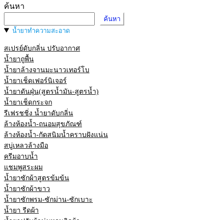
was:
is:
ค้นหา
39.00฿.
29.00฿.
ค้นหา
น้ำยาทำความสะอาด
สเปรย์ดับกลิ่น ปรับอากาศ
น้ำยาถูพื้น
น้ำยาล้างจานมะนาวเทอร์โบ
น้ำยาเช็ดเฟอร์นิเจอร์
น้ำยาดันฝุ่น(สูตรน้ำมัน-สูตรน้ำ)
น้ำยาเช็ดกระจก
รีเฟรชชิ่ง น้ำยาดับกลิ่น
ล้างห้องน้ำ-ถนอมสุขภัณฑ์
ล้างห้องน้ำ-กัดสนิมน้ำคราบฝังแน่น
สบู่เหลวล้างมือ
ครีมอาบน้ำ
แชมพูสระผม
น้ำยาซักผ้าสูตรข้มข้น
น้ำยาซักผ้าขาว
น้ำยาซักพรม-ซักม่าน-ซักเบาะ
น้ำยา รีดผ้า