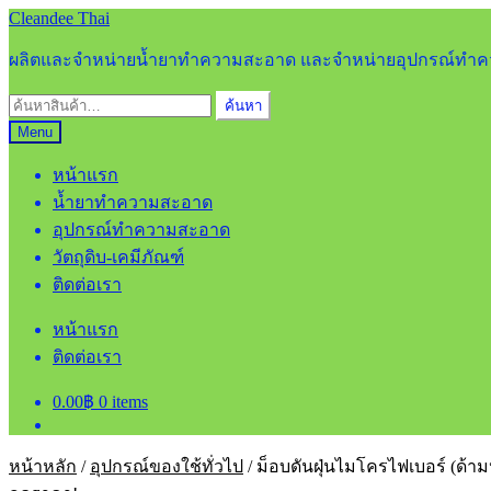
Skip
Skip
Cleandee Thai
to
to
navigation
content
ผลิตและจำหน่ายน้ำยาทำความสะอาด และจำหน่ายอุปกรณ์ท
ค้นหา:
ค้นหา
Menu
หน้าแรก
น้ำยาทำความสะอาด
อุปกรณ์ทำความสะอาด
วัตถุดิบ-เคมีภัณฑ์
ติดต่อเรา
หน้าแรก
ติดต่อเรา
0.00
฿
0 items
หน้าหลัก
/
อุปกรณ์ของใช้ทั่วไป
/
ม็อบดันฝุ่นไมโครไฟเบอร์ (ด้าม