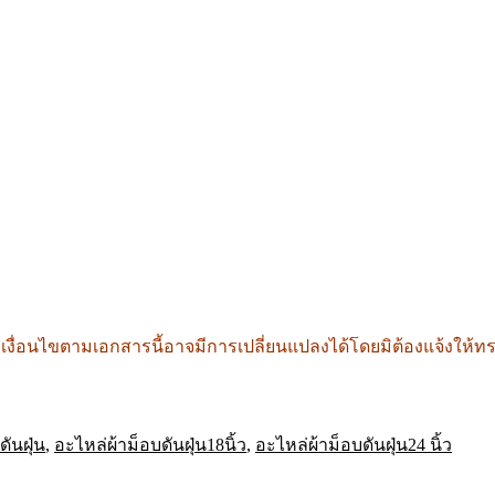
เงื่อนไขตามเอกสารนี้อาจมีการเปลี่ยนแปลงได้โดยมิต้องแจ้งให้ท
ดันฝุ่น
,
อะไหล่ผ้าม็อบดันฝุ่น18นิ้ว
,
อะไหล่ผ้าม็อบดันฝุ่น24 นิ้ว