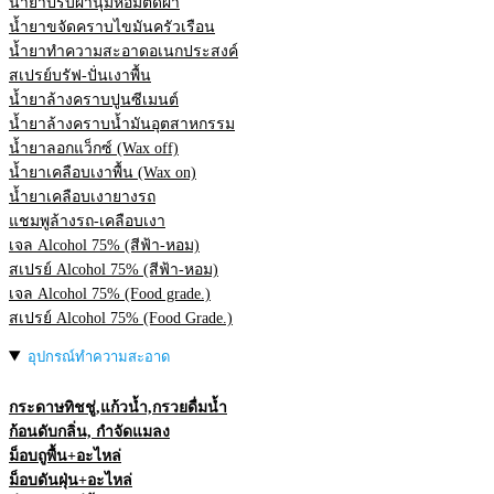
น้ำยาปรับผ้านุ่มหอมติดผ้า
น้ำยาขจัดคราบไขมันครัวเรือน
น้ำยาทำความสะอาดอเนกประสงค์
สเปรย์บรัฟ-ปั่นเงาพื้น
น้ำยาล้างคราบปูนซีเมนต์
น้ำยาล้างคราบน้ำมันอุตสาหกรรม
น้ำยาลอกแว็กซ์ (Wax off)
น้ำยาเคลือบเงาพื้น (Wax on)
น้ำยาเคลือบเงายางรถ
แชมพูล้างรถ-เคลือบเงา
เจล Alcohol 75% (สีฟ้า-หอม)
สเปรย์ Alcohol 75% (สีฟ้า-หอม)
เจล Alcohol 75% (Food grade.)
สเปรย์ Alcohol 75% (Food Grade.)
อุปกรณ์ทำความสะอาด
กระดาษทิชชู่,แก้วน้ำ,กรวยดื่มน้ำ
ก้อนดับกลิ่น, กำจัดแมลง
ม็อบถูพื้น+อะไหล่
ม็อบดันฝุ่น+อะไหล่