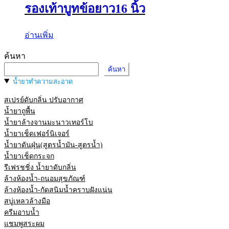
รองเท้าบูทข้อยาว16 นิ้ว
อ่านเพิ่ม
ค้นหา
ค้นหา
น้ำยาทำความสะอาด
สเปรย์ดับกลิ่น ปรับอากาศ
น้ำยาถูพื้น
น้ำยาล้างจานมะนาวเทอร์โบ
น้ำยาเช็ดเฟอร์นิเจอร์
น้ำยาดันฝุ่น(สูตรน้ำมัน-สูตรน้ำ)
น้ำยาเช็ดกระจก
รีเฟรชชิ่ง น้ำยาดับกลิ่น
ล้างห้องน้ำ-ถนอมสุขภัณฑ์
ล้างห้องน้ำ-กัดสนิมน้ำคราบฝังแน่น
สบู่เหลวล้างมือ
ครีมอาบน้ำ
แชมพูสระผม