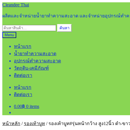
Skip
Skip
Cleandee Thai
to
to
navigation
content
ผลิตและจำหน่ายน้ำยาทำความสะอาด และจำหน่ายอุปกรณ์ท
ค้นหา:
ค้นหา
Menu
หน้าแรก
น้ำยาทำความสะอาด
อุปกรณ์ทำความสะอาด
วัตถุดิบ-เคมีภัณฑ์
ติดต่อเรา
หน้าแรก
ติดต่อเรา
0.00
฿
0 items
หน้าหลัก
/
รองเท้าบูท
/
รองเท้าบูท#รุ่นหน้ากว้าง สูง12นิ้ว ดำ-ขา