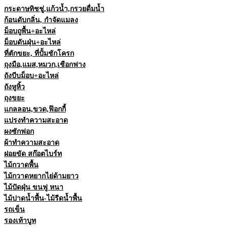
กระดาษทิชชู่,แก้วน้ำ,กรวยดื่มน้ำ
ก้อนดับกลิ่น, กำจัดแมลง
ม็อบถูพื้น+อะไหล่
ม็อบดันฝุ่น+อะไหล่
ที่ตักขยะ, ที่ปั้มชักโครก
ถุงมือ,แมส,หมวก,เชือกฟาง
ถังบีบม็อบ+อะไหล่
ถังหูหิ้ว
ถุงขยะ
แกลลอน,ขวด,ฟ๊อกกี้
แปรงทำความสะอาด
ผงซักฟอก
ผ้าทำความสะอาด
ฝอยขัด สก๊อตไบร์ท
ไม้กวาดพื้น
ไม้กวาดหยากไย่ด้ามยาว
ไม้ปัดฝุ่น ขนฟู หนา
ไม้ปาดน้ำพื้น-ไม้รีดน้ำพื้น
รถเข็น
รองเท้าบูท