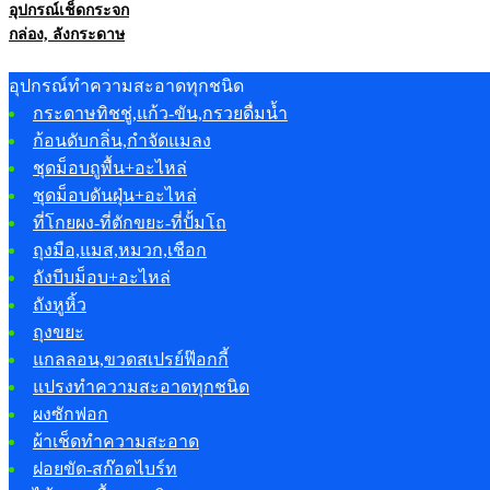
อุปกรณ์เช็ดกระจก
กล่อง, ลังกระดาษ
อุปกรณ์ทำความสะอาดทุกชนิด
กระดาษทิชชู่,แก้ว-ขัน,กรวยดื่มน้ำ
ก้อนดับกลิ่น,กำจัดแมลง
ชุดม็อบถูพื้น+อะไหล่
ชุดม็อบดันฝุ่น+อะไหล่
ที่โกยผง-ที่ตักขยะ-ที่ปั้มโถ
ถุงมือ,แมส,หมวก,เชือก
ถังบีบม็อบ+อะไหล่
ถังหูหิ้ว
ถุงขยะ
แกลลอน,ขวดสเปรย์ฟ๊อกกี้
แปรงทำความสะอาดทุกชนิด
ผงซักฟอก
ผ้าเช็ดทำความสะอาด
ฝอยขัด-สก๊อตไบร์ท