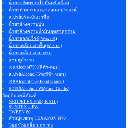
น้ำยาขจัดคราบไขมันครัวเรือน
น้ำยาทำความสะอาดอเนกประสงค์
สเปรย์บรัฟ-ปั่นเงาพื้น
น้ำยาล้างคราบปูน
น้ำยาล้างคราบน้ำมันอุตสาหกรรม
น้ำยาลอกแว็กซ์(Wax off)
น้ำยาเคลือบเงาพื้น(Wax on)
น้ำยาเคลือบเงายางรถ
แชมพูล้างรถ
เจลAlcohol75%(สีฟ้า-หอม)
สเปรย์Alcohol75%(สีฟ้า-หอม)
เจลAlcohol75%(Food Grade.)
สเปรย์Alcohol75%(Food Grade.)
วัตถุดิบ-เคมีภัณฑ์
NEOPELEX F50 ( KAO )
SUNTEX – PW
TWEEN 80
หัวสบู่/แชมพู TEXAPON N70
โซดาไฟเกล็ด 1 กก./ถุง