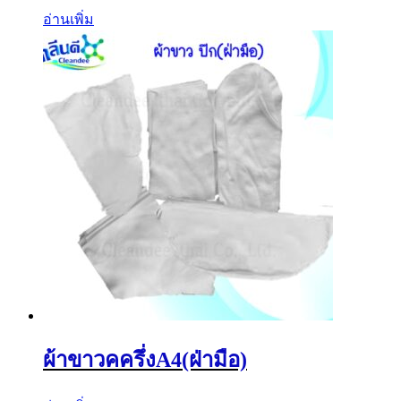
อ่านเพิ่ม
ผ้าขาวคครึ่งA4(ฝ่ามือ)