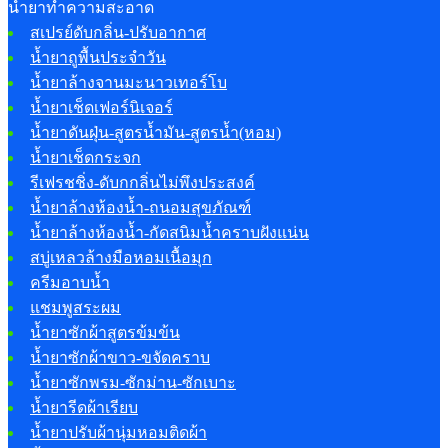
น้ำยาทำความสะอาด
สเปรย์ดับกลิ่น-ปรับอากาศ
น้ำยาถูพื้นประจำวัน
น้ำยาล้างจานมะนาวเทอร์โบ
น้ำยาเช็ดเฟอร์นิเจอร์
น้ำยาดันฝุ่น-สูตรน้ำมัน-สูตรน้ำ(หอม)
น้ำยาเช็ดกระจก
รีเฟรชชิ่ง-ดับกกลิ่นไม่พึงประสงค์
น้ำยาล้างห้องน้ำ-ถนอมสุขภัณฑ์
น้ำยาล้างห้องน้ำ-กัดสนิมน้ำคราบฝังแน่น
สบู่เหลวล้างมือหอมเนื้อมุก
ครีมอาบน้ำ
แชมพูสระผม
น้ำยาซักผ้าสูตรข้มข้น
น้ำยาซักผ้าขาว-ขจัดคราบ
น้ำยาซักพรม-ซักม่าน-ซักเบาะ
น้ำยารีดผ้าเรียบ
น้ำยาปรับผ้านุ่มหอมติดผ้า