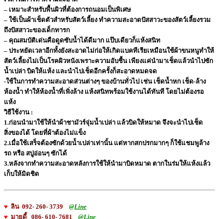
– เหมาะสำหรับพื้นผิวที่ต้องการถนอมเป็นพิเศษ
– ใช้เป็นผ้าเช็ดตัวสำหรับสัตว์เลี้ยง ทำความสะอาดปัสสาวะของสัตว์เลี้ยงรวม
ถึงปัสสาวะของเด็กทารก
– คุณสมบัติเด่นคือดูดซับน้ำได้ดีมาก แป๊บเดียวก็แห้งสนิท
– ประหยัดเวลาอีกทั้งยังสะอาดไม่ก่อให้เกิดแบคทีเรียเหมือนใช้ผ้าขนหนูทำให้
สัตว์เลี้ยงไม่เป็นโรคผิวหนังเพราะความอับชื้น เพียงแค่นำมาเช็ดแล้วนำไปซัก
น้ำเปล่า บิดให้แห้ง และนำไปเช็ดอีกครั้งก็สะอาดหมดจด
-ใช้ในการทำความสะอาดส่วนต่างๆ ของบ้านทั่วไป เช่น เช็ดน้ำหก เช็ด-ล้าง
ห้องน้ำ ทำให้ห้องน้ำที่เพิ่งล้าง แห้งสนิทพร้อมใช้งานได้ทันที โดยไม่ต้องรอ
แห้ง
วิธีใช้งาน :
1.ก่อนนำมาใช้ให้นำผ้าชามัวร์จุ่มน้ำเปล่า แล้วบิดให้หมาด จึงจะนำไปเช็ด
สิ่งของได้ โดยที่ผ้าต้องไม่แข็ง
2.เมื่อใช้เสร็จต้องซักด้วยน้ำเปล่าเท่านั้น แต่หากสกปรกมากๆ ก็ใช้แชมพูล้าง
รถ หรือ สบู่อ่อนๆ ซักได้
3.หลังจากทำความสะอาดหลังการใช้ให้นำมาบิดหมาด ตากในร่มให้แห้งแล้ว
เก็บให้มิดชิด
♥
ลิน 092- 260- 3739
@Line
♥
มายดี้ 086- 610- 7681
@Line