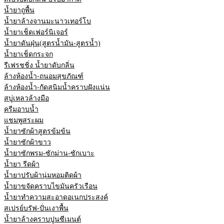
น้ำยาถูพื้น
น้ำยาล้างจานมะนาวเทอร์โบ
น้ำยาเช็ดเฟอร์นิเจอร์
น้ำยาดันฝุ่น(สูตรน้ำมัน-สูตรน้ำ)
น้ำยาเช็ดกระจก
รีเฟรชชิ่ง น้ำยาดับกลิ่น
ล้างห้องน้ำ-ถนอมสุขภัณฑ์
ล้างห้องน้ำ-กัดสนิมน้ำคราบฝังแน่น
สบู่เหลวล้างมือ
ครีมอาบน้ำ
แชมพูสระผม
น้ำยาซักผ้าสูตรข้มข้น
น้ำยาซักผ้าขาว
น้ำยาซักพรม-ซักม่าน-ซักเบาะ
น้ำยา รีดผ้า
น้ำยาปรับผ้านุ่มหอมติดผ้า
น้ำยาขจัดคราบไขมันครัวเรือน
น้ำยาทำความสะอาดอเนกประสงค์
สเปรย์บรัฟ-ปั่นเงาพื้น
น้ำยาล้างคราบปูนซีเมนต์