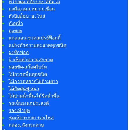
ที่โกยผง-ที่ตักขยะ-ที่ปั้มโถ
ถุงมือ,แมส,หมวก,เชือก
ถังบีบม็อบ+อะไหล่
ถังหูหิ้ว
ถุงขยะ
แกลลอน,ขวดสเปรย์ฟ๊อกกี้
แปรงทำความสะอาดทุกชนิด
ผงซักฟอก
ผ้าเช็ดทำความสะอาด
ฝอยขัด-สก๊อตไบร์ท
ไม้กวาดพื้นทุกชนิด
ไม้กวาดหยากไย่ด้ามยาว
ไม้ปัดฝุ่นฟู หนา
ไม้ปาดน้ำพื้น-ไม้รีดน้ำพื้น
รถเข็นอเนกประสงค์
รองเท้าบูท
ชุดเช็ดกระจก +อะไหล่
กล่อง, ลังกระดาษ