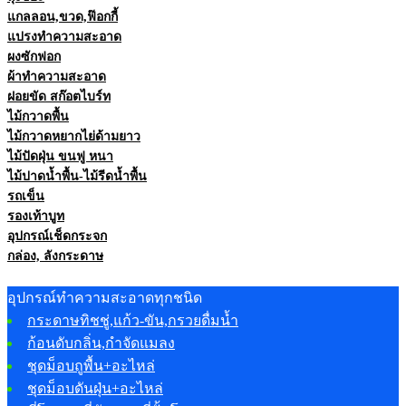
แกลลอน,ขวด,ฟ๊อกกี้
แปรงทำความสะอาด
ผงซักฟอก
ผ้าทำความสะอาด
ฝอยขัด สก๊อตไบร์ท
ไม้กวาดพื้น
ไม้กวาดหยากไย่ด้ามยาว
ไม้ปัดฝุ่น ขนฟู หนา
ไม้ปาดน้ำพื้น-ไม้รีดน้ำพื้น
รถเข็น
รองเท้าบูท
อุปกรณ์เช็ดกระจก
กล่อง, ลังกระดาษ
อุปกรณ์ทำความสะอาดทุกชนิด
กระดาษทิชชู่,แก้ว-ขัน,กรวยดื่มน้ำ
ก้อนดับกลิ่น,กำจัดแมลง
ชุดม็อบถูพื้น+อะไหล่
ชุดม็อบดันฝุ่น+อะไหล่