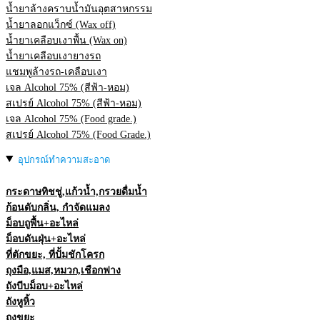
น้ำยาล้างคราบน้ำมันอุตสาหกรรม
น้ำยาลอกแว็กซ์ (Wax off)
น้ำยาเคลือบเงาพื้น (Wax on)
น้ำยาเคลือบเงายางรถ
แชมพูล้างรถ-เคลือบเงา
เจล Alcohol 75% (สีฟ้า-หอม)
สเปรย์ Alcohol 75% (สีฟ้า-หอม)
เจล Alcohol 75% (Food grade.)
สเปรย์ Alcohol 75% (Food Grade.)
อุปกรณ์ทำความสะอาด
กระดาษทิชชู่,แก้วน้ำ,กรวยดื่มน้ำ
ก้อนดับกลิ่น, กำจัดแมลง
ม็อบถูพื้น+อะไหล่
ม็อบดันฝุ่น+อะไหล่
ที่ตักขยะ, ที่ปั้มชักโครก
ถุงมือ,แมส,หมวก,เชือกฟาง
ถังบีบม็อบ+อะไหล่
ถังหูหิ้ว
ถุงขยะ