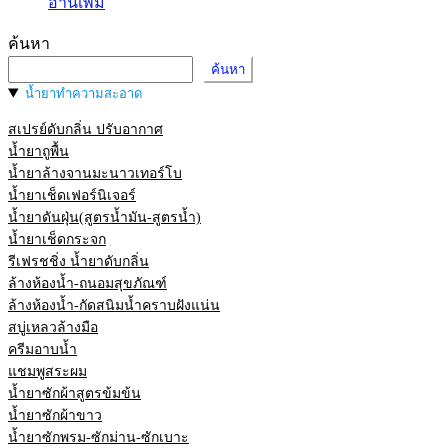
อ่านเพิ่ม
ค้นหา
ค้นหา
น้ำยาทำความสะอาด
สเปรย์ดับกลิ่น ปรับอากาศ
น้ำยาถูพื้น
น้ำยาล้างจานมะนาวเทอร์โบ
น้ำยาเช็ดเฟอร์นิเจอร์
น้ำยาดันฝุ่น(สูตรน้ำมัน-สูตรน้ำ)
น้ำยาเช็ดกระจก
รีเฟรชชิ่ง น้ำยาดับกลิ่น
ล้างห้องน้ำ-ถนอมสุขภัณฑ์
ล้างห้องน้ำ-กัดสนิมน้ำคราบฝังแน่น
สบู่เหลวล้างมือ
ครีมอาบน้ำ
แชมพูสระผม
น้ำยาซักผ้าสูตรข้มข้น
น้ำยาซักผ้าขาว
น้ำยาซักพรม-ซักม่าน-ซักเบาะ