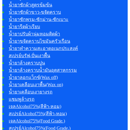
น้ำยาซักผ้าสูตรข้มข้น
น้ำยาซักผ้าขาว-ขจัดคราบ
น้ำยาซักพรม-ซักม่าน-ซักเบาะ
น้ำยารีดผ้าเรียบ
น้ำยาปรับผ้านุ่มหอมติดผ้า
น้ำยาขจัดคราบไขมันครัวเรือน
น้ำยาทำความสะอาดอเนกประสงค์
สเปรย์บรัฟ-ปั่นเงาพื้น
น้ำยาล้างคราบปูน
น้ำยาล้างคราบน้ำมันอุตสาหกรรม
น้ำยาลอกแว็กซ์(Wax off)
น้ำยาเคลือบเงาพื้น(Wax on)
น้ำยาเคลือบเงายางรถ
แชมพูล้างรถ
เจลAlcohol75%(สีฟ้า-หอม)
สเปรย์Alcohol75%(สีฟ้า-หอม)
เจลAlcohol75%(Food Grade.)
สเปรย์Alcohol75%(Food Grade.)