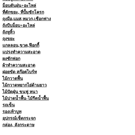
ม็อบดันฝุ่น+อะไหล่
ที่ตักขยะ, ที่ปั้มชักโครก
ถุงมือ,แมส,หมวก,เชือกฟาง
ถังบีบม็อบ+อะไหล่
ถังหูหิ้ว
ถุงขยะ
แกลลอน,ขวด,ฟ๊อกกี้
แปรงทำความสะอาด
ผงซักฟอก
ผ้าทำความสะอาด
ฝอยขัด สก๊อตไบร์ท
ไม้กวาดพื้น
ไม้กวาดหยากไย่ด้ามยาว
ไม้ปัดฝุ่น ขนฟู หนา
ไม้ปาดน้ำพื้น-ไม้รีดน้ำพื้น
รถเข็น
รองเท้าบูท
อุปกรณ์เช็ดกระจก
กล่อง, ลังกระดาษ