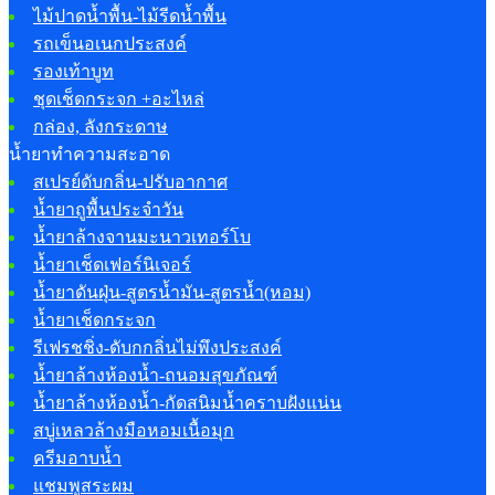
ไม้ปาดน้ำพื้น-ไม้รีดน้ำพื้น
รถเข็นอเนกประสงค์
รองเท้าบูท
ชุดเช็ดกระจก +อะไหล่
กล่อง, ลังกระดาษ
น้ำยาทำความสะอาด
สเปรย์ดับกลิ่น-ปรับอากาศ
น้ำยาถูพื้นประจำวัน
น้ำยาล้างจานมะนาวเทอร์โบ
น้ำยาเช็ดเฟอร์นิเจอร์
น้ำยาดันฝุ่น-สูตรน้ำมัน-สูตรน้ำ(หอม)
น้ำยาเช็ดกระจก
รีเฟรชชิ่ง-ดับกกลิ่นไม่พึงประสงค์
น้ำยาล้างห้องน้ำ-ถนอมสุขภัณฑ์
น้ำยาล้างห้องน้ำ-กัดสนิมน้ำคราบฝังแน่น
สบู่เหลวล้างมือหอมเนื้อมุก
ครีมอาบน้ำ
แชมพูสระผม