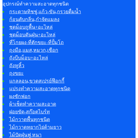
อุปกรณ์ทำความสะอาดทุกชนิด
กระดาษทิชชู่,แก้ว-ขัน,กรวยดื่มน้ำ
ก้อนดับกลิ่น,กำจัดแมลง
ชุดม็อบถูพื้น+อะไหล่
ชุดม็อบดันฝุ่น+อะไหล่
ที่โกยผง-ที่ตักขยะ-ที่ปั้มโถ
ถุงมือ,แมส,หมวก,เชือก
ถังบีบม็อบ+อะไหล่
ถังหูหิ้ว
ถุงขยะ
แกลลอน,ขวดสเปรย์ฟ๊อกกี้
แปรงทำความสะอาดทุกชนิด
ผงซักฟอก
ผ้าเช็ดทำความสะอาด
ฝอยขัด-สก๊อตไบร์ท
ไม้กวาดพื้นทุกชนิด
ไม้กวาดหยากไย่ด้ามยาว
ไม้ปัดฝุ่นฟู หนา