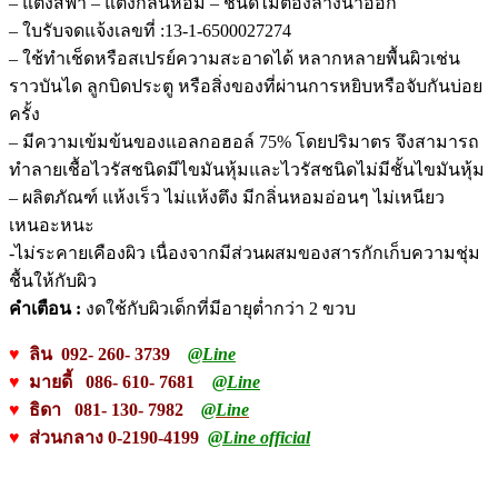
– แต่งสีฟ้า – แต่งกลิ่นหอม – ชนิดไม่ต้องล้างน้ำออก
– ใบรับจดแจ้งเลขที่ :13-1-6500027274
– ใช้ทำเช็ดหรือสเปรย์ความสะอาดได้ หลากหลายพื้นผิวเช่น
ราวบันได ลูกบิดประตู หรือสิ่งของที่ผ่านการหยิบหรือจับกันบ่อย
ครั้ง
– มีความเข้มข้นของแอลกอฮอล์ 75% โดยปริมาตร จึงสามารถ
ทำลายเชื้อไวรัสชนิดมีไขมันหุ้มและไวรัสชนิดไม่มีชั้นไขมันหุ้ม
– ผลิตภัณฑ์ แห้งเร็ว ไม่แห้งตึง มีกลิ่นหอมอ่อนๆ ไม่เหนียว
เหนอะหนะ
-ไม่ระคายเคืองผิว เนื่องจากมีส่วนผสมของสารกักเก็บความชุ่ม
ชื้นให้กับผิว
คำเตือน :
งดใช้กับผิวเด็กที่มีอายุต่ำกว่า 2 ขวบ
♥
ลิน 092- 260- 3739
@Line
♥
มายดี้ 086- 610- 7681
@Line
♥
ธิดา 081- 130- 7982
@Line
♥
ส่วนกลาง 0-2190-4199
@Line official