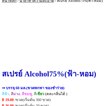
หน้าหลัก
/
น้ำยาทำความสะอาด
/
สเปรย์ Alcohol75%(ฟ้า-หอม)
สเปรย์ Alcohol75%(ฟ้า-หอม)
⇒ บรรจุ 60 มล.(ขวดพกพา ของชำร่วย)
สีฟ้า
,
สีม่วง
, สีชมพู,
สีเ
ขียว
(คละกลิ่นได้ )
฿
19.00
/ขวด(เริ่มต้น 360 ขวด)
฿
26.00
/ขวด
(เริ่มต้น 20 ขวด)