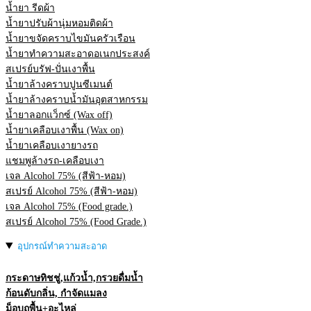
น้ำยา รีดผ้า
น้ำยาปรับผ้านุ่มหอมติดผ้า
น้ำยาขจัดคราบไขมันครัวเรือน
น้ำยาทำความสะอาดอเนกประสงค์
สเปรย์บรัฟ-ปั่นเงาพื้น
น้ำยาล้างคราบปูนซีเมนต์
น้ำยาล้างคราบน้ำมันอุตสาหกรรม
น้ำยาลอกแว็กซ์ (Wax off)
น้ำยาเคลือบเงาพื้น (Wax on)
น้ำยาเคลือบเงายางรถ
แชมพูล้างรถ-เคลือบเงา
เจล Alcohol 75% (สีฟ้า-หอม)
สเปรย์ Alcohol 75% (สีฟ้า-หอม)
เจล Alcohol 75% (Food grade.)
สเปรย์ Alcohol 75% (Food Grade.)
อุปกรณ์ทำความสะอาด
กระดาษทิชชู่,แก้วน้ำ,กรวยดื่มน้ำ
ก้อนดับกลิ่น, กำจัดแมลง
ม็อบถูพื้น+อะไหล่