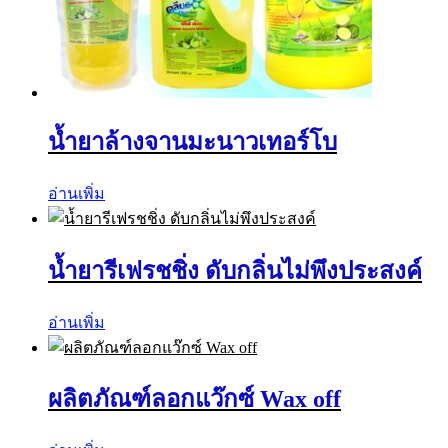
น้ำยาล้างจานมะนาวเทอร์โบ
อ่านเพิ่ม
น้ำยารีเฟรชชิ่ง ดับกลิ่นไม่พึงประสงค์
อ่านเพิ่ม
ผลิตภัณฑ์ลอกแว๊กซ์ Wax off