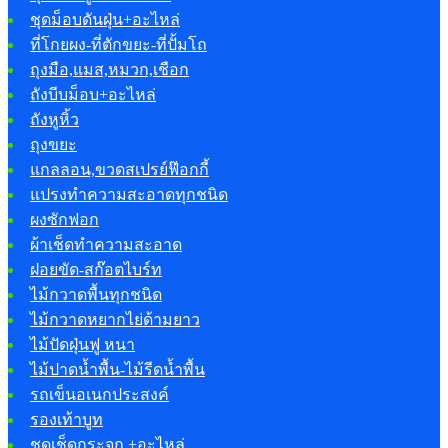
ชุดม็อบดันฝุ่น+อะไหล่
ที่โกยผง-ที่ตักขยะ-ที่ปั้มโถ
ถุงมือ,แมส,หมวก,เชือก
ถังบีบม็อบ+อะไหล่
ถังหูหิ้ว
ถุงขยะ
แกลลอน,ขวดสเปรย์ฟ๊อกกี้
แปรงทำความสะอาดทุกชนิด
ผงซักฟอก
ผ้าเช็ดทำความสะอาด
ฝอยขัด-สก๊อตไบร์ท
ไม้กวาดพื้นทุกชนิด
ไม้กวาดหยากไย่ด้ามยาว
ไม้ปัดฝุ่นฟู หนา
ไม้ปาดน้ำพื้น-ไม้รีดน้ำพื้น
รถเข็นอเนกประสงค์
รองเท้าบูท
ชุดเช็ดกระจก +อะไหล่