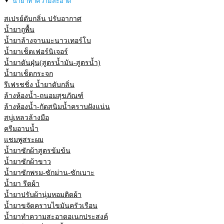
น้ำยาทำความสะอาด
สเปรย์ดับกลิ่น ปรับอากาศ
น้ำยาถูพื้น
น้ำยาล้างจานมะนาวเทอร์โบ
น้ำยาเช็ดเฟอร์นิเจอร์
น้ำยาดันฝุ่น(สูตรน้ำมัน-สูตรน้ำ)
น้ำยาเช็ดกระจก
รีเฟรชชิ่ง น้ำยาดับกลิ่น
ล้างห้องน้ำ-ถนอมสุขภัณฑ์
ล้างห้องน้ำ-กัดสนิมน้ำคราบฝังแน่น
สบู่เหลวล้างมือ
ครีมอาบน้ำ
แชมพูสระผม
น้ำยาซักผ้าสูตรข้มข้น
น้ำยาซักผ้าขาว
น้ำยาซักพรม-ซักม่าน-ซักเบาะ
น้ำยา รีดผ้า
น้ำยาปรับผ้านุ่มหอมติดผ้า
น้ำยาขจัดคราบไขมันครัวเรือน
น้ำยาทำความสะอาดอเนกประสงค์