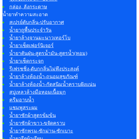
กล่อง, ลังกระดาษ
น้ำยาทำความสะอาด
สเปรย์ดับกลิ่น-ปรับอากาศ
น้ำยาถูพื้นประจำวัน
น้ำยาล้างจานมะนาวเทอร์โบ
น้ำยาเช็ดเฟอร์นิเจอร์
น้ำยาดันฝุ่น-สูตรน้ำมัน-สูตรน้ำ(หอม)
น้ำยาเช็ดกระจก
รีเฟรชชิ่ง-ดับกกลิ่นไม่พึงประสงค์
น้ำยาล้างห้องน้ำ-ถนอมสุขภัณฑ์
น้ำยาล้างห้องน้ำ-กัดสนิมน้ำคราบฝังแน่น
สบู่เหลวล้างมือหอมเนื้อมุก
ครีมอาบน้ำ
แชมพูสระผม
น้ำยาซักผ้าสูตรข้มข้น
น้ำยาซักผ้าขาว-ขจัดคราบ
น้ำยาซักพรม-ซักม่าน-ซักเบาะ
น้ำยารีดผ้าเรียบ