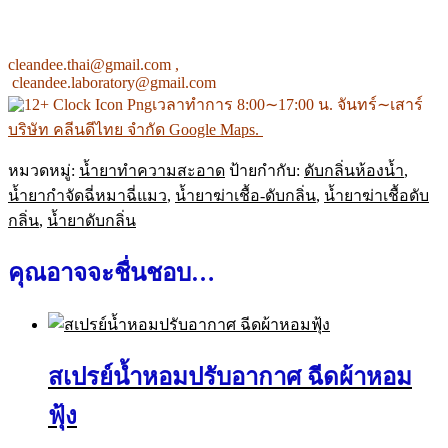
cleandee.thai@gmail.com ,
cleandee.laboratory@gmail.com
เวลาทำการ 8:00∼17:00 น. จันทร์∼เสาร์
บริษัท คลีนดีไทย จำกัด Google Maps.
หมวดหมู่:
น้ำยาทำความสะอาด
ป้ายกำกับ:
ดับกลิ่นห้องน้ำ
,
น้ำยากำจัดฉี่หมาฉี่แมว
,
น้ำยาฆ่าเชื้อ-ดับกลิ่น
,
น้ำยาฆ่าเชื้อดับ
กลิ่น
,
น้ำยาดับกลิ่น
คุณอาจจะชื่นชอบ…
สเปรย์น้ำหอมปรับอากาศ ฉีดผ้าหอม
ฟุ้ง