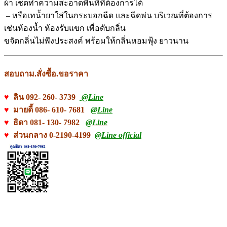
ผ้า เช็ดทำความสะอาดพื้นที่ที่ต้องการได้
– หรือเทน้ำยาใส่ในกระบอกฉีด และฉีดพ่น บริเวณที่ต้องการ
เช่นห้องน้ำ ห้องรับแขก เพื่อดับกลิ่น
ขจัดกลิ่นไม่พึงประสงค์ พร้อมให้กลิ่นหอมฟุ้ง ยาวนาน
สอบถาม.สั่งซื้อ.ขอราคา
♥
ลิน 092- 260- 3739
@Line
♥
มายดี้ 086- 610- 7681
@Line
♥
ธิดา 081- 130- 7982
@Line
♥
ส่วนกลาง 0-2190-4199
@Line official