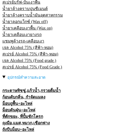
สเปรย์บรัฟ-ปั่นเงาพื้น
น้ำยาล้างคราบปูนซีเมนต์
น้ำยาล้างคราบน้ำมันอุตสาหกรรม
น้ำยาลอกแว็กซ์ (Wax off)
น้ำยาเคลือบเงาพื้น (Wax on)
น้ำยาเคลือบเงายางรถ
แชมพูล้างรถ-เคลือบเงา
เจล Alcohol 75% (สีฟ้า-หอม)
สเปรย์ Alcohol 75% (สีฟ้า-หอม)
เจล Alcohol 75% (Food grade.)
สเปรย์ Alcohol 75% (Food Grade.)
อุปกรณ์ทำความสะอาด
กระดาษทิชชู่,แก้วน้ำ,กรวยดื่มน้ำ
ก้อนดับกลิ่น, กำจัดแมลง
ม็อบถูพื้น+อะไหล่
ม็อบดันฝุ่น+อะไหล่
ที่ตักขยะ, ที่ปั้มชักโครก
ถุงมือ,แมส,หมวก,เชือกฟาง
ถังบีบม็อบ+อะไหล่