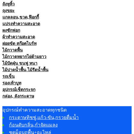
ถังหูหิ้ว
ถุงขยะ
แกลลอน,ขวด,ฟ๊อกกี้
แปรงทำความสะอาด
ผงซักฟอก
ผ้าทำความสะอาด
ฝอยขัด สก๊อตไบร์ท
ไม้กวาดพื้น
ไม้กวาดหยากไย่ด้ามยาว
ไม้ปัดฝุ่น ขนฟู หนา
ไม้ปาดน้ำพื้น-ไม้รีดน้ำพื้น
รถเข็น
รองเท้าบูท
อุปกรณ์เช็ดกระจก
กล่อง, ลังกระดาษ
อุปกรณ์ทำความสะอาดทุกชนิด
กระดาษทิชชู่,แก้ว-ขัน,กรวยดื่มน้ำ
ก้อนดับกลิ่น,กำจัดแมลง
ชุดม็อบถูพื้น+อะไหล่