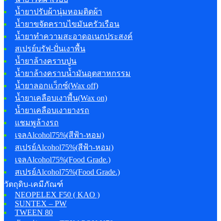
น้ำยาปรับผ้านุ่มหอมติดผ้า
น้ำยาขจัดคราบไขมันครัวเรือน
น้ำยาทำความสะอาดอเนกประสงค์
สเปรย์บรัฟ-ปั่นเงาพื้น
น้ำยาล้างคราบปูน
น้ำยาล้างคราบน้ำมันอุตสาหกรรม
น้ำยาลอกแว็กซ์(Wax off)
น้ำยาเคลือบเงาพื้น(Wax on)
น้ำยาเคลือบเงายางรถ
แชมพูล้างรถ
เจลAlcohol75%(สีฟ้า-หอม)
สเปรย์Alcohol75%(สีฟ้า-หอม)
เจลAlcohol75%(Food Grade.)
สเปรย์Alcohol75%(Food Grade.)
วัตถุดิบ-เคมีภัณฑ์
NEOPELEX F50 ( KAO )
SUNTEX – PW
TWEEN 80