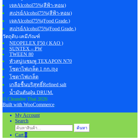
เจลAlcohol75%(สีฟ้า-หอม)
สเปรย์Alcohol75%(สีฟ้า-หอม)
เจลAlcohol75%(Food Grade.)
สเปรย์Alcohol75%(Food Grade.)
วัตถุดิบ-เคมีภัณฑ์
NEOPELEX F50 ( KAO )
SUNTEX – PW
TWEEN 80
หัวสบู่/แชมพู TEXAPON N70
โซดาไฟเกล็ด 1 กก./ถุง
โซดาไฟเกล็ด
เกลือชื้นบริสุทธิ์Refined salt
น้ำมันดันฝุ่น DRUM.
© Cleandee Thai 2026
Built with WooCommerce
.
My Account
Search
ค้นหา:
ค้นหา
Cart
0