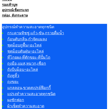
รองเท้าบูท
อุปกรณ์เช็ดกระจก
กล่อง, ลังกระดาษ
อุปกรณ์ทำความสะอาดทุกชนิด
กระดาษทิชชู่,แก้ว-ขัน,กรวยดื่มน้ำ
ก้อนดับกลิ่น,กำจัดแมลง
ชุดม็อบถูพื้น+อะไหล่
ชุดม็อบดันฝุ่น+อะไหล่
ที่โกยผง-ที่ตักขยะ-ที่ปั้มโถ
ถุงมือ,แมส,หมวก,เชือก
ถังบีบม็อบ+อะไหล่
ถังหูหิ้ว
ถุงขยะ
แกลลอน,ขวดสเปรย์ฟ๊อกกี้
แปรงทำความสะอาดทุกชนิด
ผงซักฟอก
ผ้าเช็ดทำความสะอาด