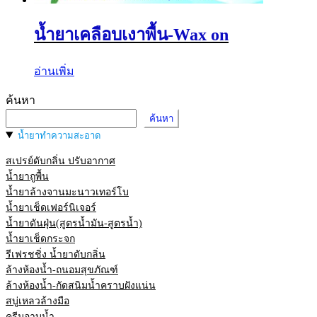
น้ำยาเคลือบเงาพื้น-Wax on
อ่านเพิ่ม
ค้นหา
ค้นหา
น้ำยาทำความสะอาด
สเปรย์ดับกลิ่น ปรับอากาศ
น้ำยาถูพื้น
น้ำยาล้างจานมะนาวเทอร์โบ
น้ำยาเช็ดเฟอร์นิเจอร์
น้ำยาดันฝุ่น(สูตรน้ำมัน-สูตรน้ำ)
น้ำยาเช็ดกระจก
รีเฟรชชิ่ง น้ำยาดับกลิ่น
ล้างห้องน้ำ-ถนอมสุขภัณฑ์
ล้างห้องน้ำ-กัดสนิมน้ำคราบฝังแน่น
สบู่เหลวล้างมือ
ครีมอาบน้ำ