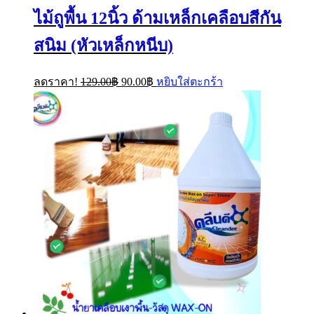
ไม้ถูพื้น 12นิ้ว ด้ามเหล็กเคลือบสีกัน
สนิม (หัวเหล็กหนีบ)
Original
Current
ลดราคา!
129.00
฿
90.00
฿
หยิบใส่ตะกร้า
price
price
was:
is:
129.00฿.
90.00฿.