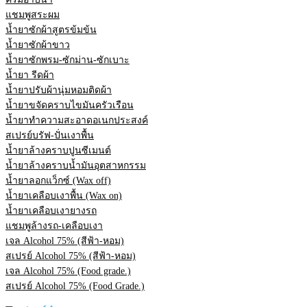
แชมพูสระผม
น้ำยาซักผ้าสูตรข้มข้น
น้ำยาซักผ้าขาว
น้ำยาซักพรม-ซักม่าน-ซักเบาะ
น้ำยา รีดผ้า
น้ำยาปรับผ้านุ่มหอมติดผ้า
น้ำยาขจัดคราบไขมันครัวเรือน
น้ำยาทำความสะอาดอเนกประสงค์
สเปรย์บรัฟ-ปั่นเงาพื้น
น้ำยาล้างคราบปูนซีเมนต์
น้ำยาล้างคราบน้ำมันอุตสาหกรรม
น้ำยาลอกแว็กซ์ (Wax off)
น้ำยาเคลือบเงาพื้น (Wax on)
น้ำยาเคลือบเงายางรถ
แชมพูล้างรถ-เคลือบเงา
เจล Alcohol 75% (สีฟ้า-หอม)
สเปรย์ Alcohol 75% (สีฟ้า-หอม)
เจล Alcohol 75% (Food grade.)
สเปรย์ Alcohol 75% (Food Grade.)