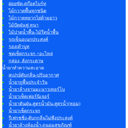
ฝอยขัด-สก๊อตไบร์ท
ไม้กวาดพื้นทุกชนิด
ไม้กวาดหยากไย่ด้ามยาว
ไม้ปัดฝุ่นฟู หนา
ไม้ปาดน้ำพื้น-ไม้รีดน้ำพื้น
รถเข็นอเนกประสงค์
รองเท้าบูท
ชุดเช็ดกระจก +อะไหล่
กล่อง, ลังกระดาษ
น้ำยาทำความสะอาด
สเปรย์ดับกลิ่น-ปรับอากาศ
น้ำยาถูพื้นประจำวัน
น้ำยาล้างจานมะนาวเทอร์โบ
น้ำยาเช็ดเฟอร์นิเจอร์
น้ำยาดันฝุ่น-สูตรน้ำมัน-สูตรน้ำ(หอม)
น้ำยาเช็ดกระจก
รีเฟรชชิ่ง-ดับกกลิ่นไม่พึงประสงค์
น้ำยาล้างห้องน้ำ-ถนอมสุขภัณฑ์