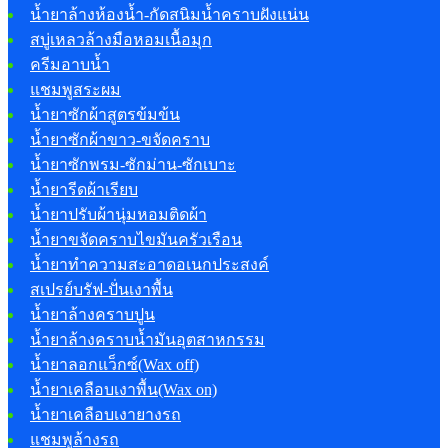
น้ำยาล้างห้องน้ำ-กัดสนิมน้ำคราบฝังแน่น
สบู่เหลวล้างมือหอมเนื้อมุก
ครีมอาบน้ำ
แชมพูสระผม
น้ำยาซักผ้าสูตรข้มข้น
น้ำยาซักผ้าขาว-ขจัดคราบ
น้ำยาซักพรม-ซักม่าน-ซักเบาะ
น้ำยารีดผ้าเรียบ
น้ำยาปรับผ้านุ่มหอมติดผ้า
น้ำยาขจัดคราบไขมันครัวเรือน
น้ำยาทำความสะอาดอเนกประสงค์
สเปรย์บรัฟ-ปั่นเงาพื้น
น้ำยาล้างคราบปูน
น้ำยาล้างคราบน้ำมันอุตสาหกรรม
น้ำยาลอกแว็กซ์(Wax off)
น้ำยาเคลือบเงาพื้น(Wax on)
น้ำยาเคลือบเงายางรถ
แชมพูล้างรถ