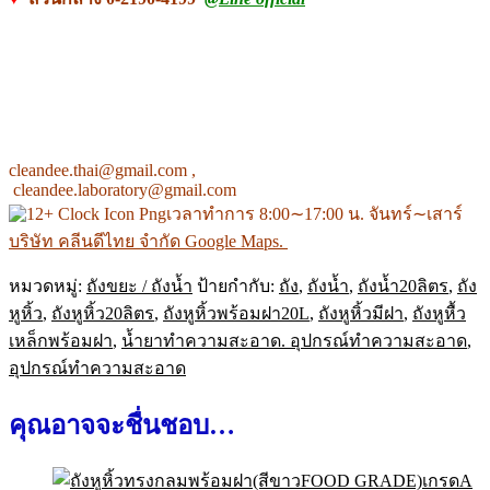
cleandee.thai@gmail.com ,
cleandee.laboratory@gmail.com
เวลาทำการ 8:00∼17:00 น. จันทร์∼เสาร์
บริษัท คลีนดีไทย จำกัด Google Maps.
หมวดหมู่:
ถังขยะ / ถังน้ำ
ป้ายกำกับ:
ถัง
,
ถังน้ำ
,
ถังน้ำ20ลิตร
,
ถัง
หูหิ้ว
,
ถังหูหิ้ว20ลิตร
,
ถังหูหิ้วพร้อมฝา20L
,
ถังหูหิ้วมีฝา
,
ถังหูหื้ว
เหล็กพร้อมฝา
,
น้ำยาทำความสะอาด. อุปกรณ์ทำความสะอาด
,
อุปกรณ์ทำความสะอาด
คุณอาจจะชื่นชอบ…