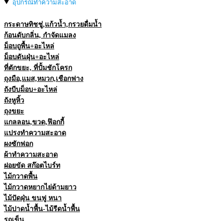
อุปกรณ์ทำความสะอาด
กระดาษทิชชู่,แก้วน้ำ,กรวยดื่มน้ำ
ก้อนดับกลิ่น, กำจัดแมลง
ม็อบถูพื้น+อะไหล่
ม็อบดันฝุ่น+อะไหล่
ที่ตักขยะ, ที่ปั้มชักโครก
ถุงมือ,แมส,หมวก,เชือกฟาง
ถังบีบม็อบ+อะไหล่
ถังหูหิ้ว
ถุงขยะ
แกลลอน,ขวด,ฟ๊อกกี้
แปรงทำความสะอาด
ผงซักฟอก
ผ้าทำความสะอาด
ฝอยขัด สก๊อตไบร์ท
ไม้กวาดพื้น
ไม้กวาดหยากไย่ด้ามยาว
ไม้ปัดฝุ่น ขนฟู หนา
ไม้ปาดน้ำพื้น-ไม้รีดน้ำพื้น
รถเข็น