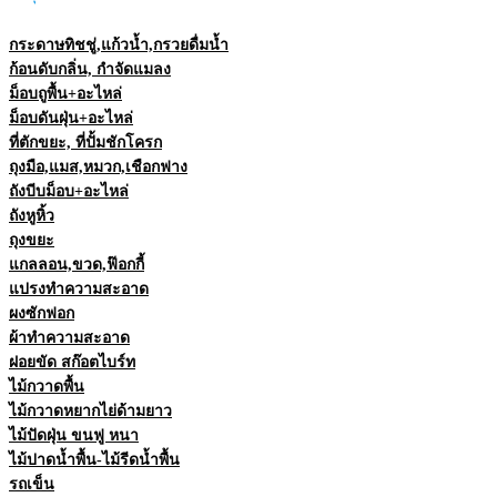
กระดาษทิชชู่,แก้วน้ำ,กรวยดื่มน้ำ
ก้อนดับกลิ่น, กำจัดแมลง
ม็อบถูพื้น+อะไหล่
ม็อบดันฝุ่น+อะไหล่
ที่ตักขยะ, ที่ปั้มชักโครก
ถุงมือ,แมส,หมวก,เชือกฟาง
ถังบีบม็อบ+อะไหล่
ถังหูหิ้ว
ถุงขยะ
แกลลอน,ขวด,ฟ๊อกกี้
แปรงทำความสะอาด
ผงซักฟอก
ผ้าทำความสะอาด
ฝอยขัด สก๊อตไบร์ท
ไม้กวาดพื้น
ไม้กวาดหยากไย่ด้ามยาว
ไม้ปัดฝุ่น ขนฟู หนา
ไม้ปาดน้ำพื้น-ไม้รีดน้ำพื้น
รถเข็น