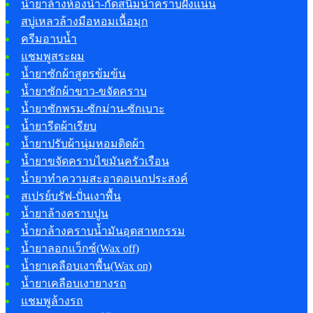
น้ำยาล้างห้องน้ำ-กัดสนิมน้ำคราบฝังแน่น
สบู่เหลวล้างมือหอมเนื้อมุก
ครีมอาบน้ำ
แชมพูสระผม
น้ำยาซักผ้าสูตรข้มข้น
น้ำยาซักผ้าขาว-ขจัดคราบ
น้ำยาซักพรม-ซักม่าน-ซักเบาะ
น้ำยารีดผ้าเรียบ
น้ำยาปรับผ้านุ่มหอมติดผ้า
น้ำยาขจัดคราบไขมันครัวเรือน
น้ำยาทำความสะอาดอเนกประสงค์
สเปรย์บรัฟ-ปั่นเงาพื้น
น้ำยาล้างคราบปูน
น้ำยาล้างคราบน้ำมันอุตสาหกรรม
น้ำยาลอกแว็กซ์(Wax off)
น้ำยาเคลือบเงาพื้น(Wax on)
น้ำยาเคลือบเงายางรถ
แชมพูล้างรถ