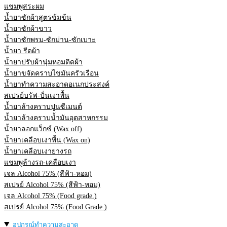
แชมพูสระผม
น้ำยาซักผ้าสูตรข้มข้น
น้ำยาซักผ้าขาว
น้ำยาซักพรม-ซักม่าน-ซักเบาะ
น้ำยา รีดผ้า
น้ำยาปรับผ้านุ่มหอมติดผ้า
น้ำยาขจัดคราบไขมันครัวเรือน
น้ำยาทำความสะอาดอเนกประสงค์
สเปรย์บรัฟ-ปั่นเงาพื้น
น้ำยาล้างคราบปูนซีเมนต์
น้ำยาล้างคราบน้ำมันอุตสาหกรรม
น้ำยาลอกแว็กซ์ (Wax off)
น้ำยาเคลือบเงาพื้น (Wax on)
น้ำยาเคลือบเงายางรถ
แชมพูล้างรถ-เคลือบเงา
เจล Alcohol 75% (สีฟ้า-หอม)
สเปรย์ Alcohol 75% (สีฟ้า-หอม)
เจล Alcohol 75% (Food grade.)
สเปรย์ Alcohol 75% (Food Grade.)
อุปกรณ์ทำความสะอาด