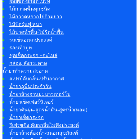
ฝอยขัด-สก๊อตไบร์ท
ไม้กวาดพื้นทุกชนิด
ไม้กวาดหยากไย่ด้ามยาว
ไม้ปัดฝุ่นฟู หนา
ไม้ปาดน้ำพื้น-ไม้รีดน้ำพื้น
รถเข็นอเนกประสงค์
รองเท้าบูท
ชุดเช็ดกระจก +อะไหล่
กล่อง, ลังกระดาษ
น้ำยาทำความสะอาด
สเปรย์ดับกลิ่น-ปรับอากาศ
น้ำยาถูพื้นประจำวัน
น้ำยาล้างจานมะนาวเทอร์โบ
น้ำยาเช็ดเฟอร์นิเจอร์
น้ำยาดันฝุ่น-สูตรน้ำมัน-สูตรน้ำ(หอม)
น้ำยาเช็ดกระจก
รีเฟรชชิ่ง-ดับกกลิ่นไม่พึงประสงค์
น้ำยาล้างห้องน้ำ-ถนอมสุขภัณฑ์