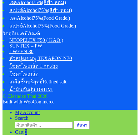
เจลAlcohol75%(สีฟ้า-หอม)
สเปรย์Alcohol75%(สีฟ้า-หอม)
เจลAlcohol75%(Food Grade.)
สเปรย์Alcohol75%(Food Grade.)
วัตถุดิบ-เคมีภัณฑ์
NEOPELEX F50 ( KAO )
SUNTEX – PW
TWEEN 80
หัวสบู่/แชมพู TEXAPON N70
โซดาไฟเกล็ด 1 กก./ถุง
โซดาไฟเกล็ด
เกลือชื้นบริสุทธิ์Refined salt
น้ำมันดันฝุ่น DRUM.
© Cleandee Thai 2026
Built with WooCommerce
.
My Account
Search
ค้นหา:
ค้นหา
Cart
0