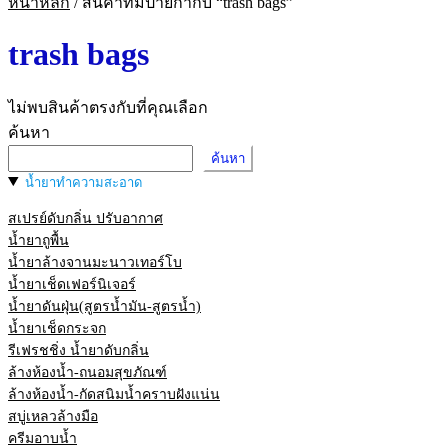
หน้าหลัก
/
สินค้าที่มีป้ายกำกับ “trash bags”
trash bags
ไม่พบสินค้าตรงกับที่คุณเลือก
ค้นหา
ค้นหา
น้ำยาทำความสะอาด
สเปรย์ดับกลิ่น ปรับอากาศ
น้ำยาถูพื้น
น้ำยาล้างจานมะนาวเทอร์โบ
น้ำยาเช็ดเฟอร์นิเจอร์
น้ำยาดันฝุ่น(สูตรน้ำมัน-สูตรน้ำ)
น้ำยาเช็ดกระจก
รีเฟรชชิ่ง น้ำยาดับกลิ่น
ล้างห้องน้ำ-ถนอมสุขภัณฑ์
ล้างห้องน้ำ-กัดสนิมน้ำคราบฝังแน่น
สบู่เหลวล้างมือ
ครีมอาบน้ำ