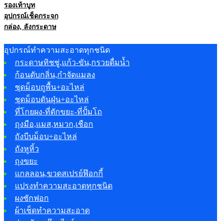
รองเท้าบูท
อุปกรณ์เช็ดกระจก
กล่อง, ลังกระดาษ
อุปกรณ์ทำความสะอาดทุกชนิด
กระดาษทิชชู่,แก้ว-ขัน,กรวยดื่มน้ำ
ก้อนดับกลิ่น,กำจัดแมลง
ชุดม็อบถูพื้น+อะไหล่
ชุดม็อบดันฝุ่น+อะไหล่
ที่โกยผง-ที่ตักขยะ-ที่ปั้มโถ
ถุงมือ,แมส,หมวก,เชือก
ถังบีบม็อบ+อะไหล่
ถังหูหิ้ว
ถุงขยะ
แกลลอน,ขวดสเปรย์ฟ๊อกกี้
แปรงทำความสะอาดทุกชนิด
ผงซักฟอก
ผ้าเช็ดทำความสะอาด