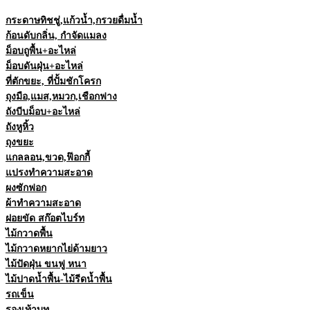
กระดาษทิชชู่,แก้วน้ำ,กรวยดื่มน้ำ
ก้อนดับกลิ่น, กำจัดแมลง
ม็อบถูพื้น+อะไหล่
ม็อบดันฝุ่น+อะไหล่
ที่ตักขยะ, ที่ปั้มชักโครก
ถุงมือ,แมส,หมวก,เชือกฟาง
ถังบีบม็อบ+อะไหล่
ถังหูหิ้ว
ถุงขยะ
แกลลอน,ขวด,ฟ๊อกกี้
แปรงทำความสะอาด
ผงซักฟอก
ผ้าทำความสะอาด
ฝอยขัด สก๊อตไบร์ท
ไม้กวาดพื้น
ไม้กวาดหยากไย่ด้ามยาว
ไม้ปัดฝุ่น ขนฟู หนา
ไม้ปาดน้ำพื้น-ไม้รีดน้ำพื้น
รถเข็น
รองเท้าบูท