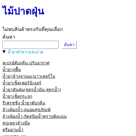
ไม้ปาดฝุ่น
ไม่พบสินค้าตรงกับที่คุณเลือก
ค้นหา
ค้นหา
น้ำยาทำความสะอาด
สเปรย์ดับกลิ่น ปรับอากาศ
น้ำยาถูพื้น
น้ำยาล้างจานมะนาวเทอร์โบ
น้ำยาเช็ดเฟอร์นิเจอร์
น้ำยาดันฝุ่น(สูตรน้ำมัน-สูตรน้ำ)
น้ำยาเช็ดกระจก
รีเฟรชชิ่ง น้ำยาดับกลิ่น
ล้างห้องน้ำ-ถนอมสุขภัณฑ์
ล้างห้องน้ำ-กัดสนิมน้ำคราบฝังแน่น
สบู่เหลวล้างมือ
ครีมอาบน้ำ