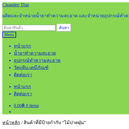
Skip
Skip
Cleandee Thai
to
to
navigation
content
ผลิตและจำหน่ายน้ำยาทำความสะอาด และจำหน่ายอุปกรณ์ท
ค้นหา:
ค้นหา
Menu
หน้าแรก
น้ำยาทำความสะอาด
อุปกรณ์ทำความสะอาด
วัตถุดิบ-เคมีภัณฑ์
ติดต่อเรา
หน้าแรก
ติดต่อเรา
0.00
฿
0 items
หน้าหลัก
/
สินค้าที่มีป้ายกำกับ “ไม้ปาดฝุ่น”