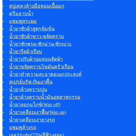
สบู่เหลวล้างมือหอมเนื้อมุก
ครีมอาบน้ำ
แชมพูสระผม
น้ำยาซักผ้าสูตรข้มข้น
น้ำยาซักผ้าขาว-ขจัดคราบ
น้ำยาซักพรม-ซักม่าน-ซักเบาะ
น้ำยารีดผ้าเรียบ
น้ำยาปรับผ้านุ่มหอมติดผ้า
น้ำยาขจัดคราบไขมันครัวเรือน
น้ำยาทำความสะอาดอเนกประสงค์
สเปรย์บรัฟ-ปั่นเงาพื้น
น้ำยาล้างคราบปูน
น้ำยาล้างคราบน้ำมันอุตสาหกรรม
น้ำยาลอกแว็กซ์(Wax off)
น้ำยาเคลือบเงาพื้น(Wax on)
น้ำยาเคลือบเงายางรถ
แชมพูล้างรถ
เจลAlcohol75%(สีฟ้า-หอม)