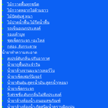
ไม้กวาดพื้นทุกชนิด
ไม้กวาดหยากไย่ด้ามยาว
ไม้ปัดฝุ่นฟู หนา
ไม้ปาดน้ำพื้น-ไม้รีดน้ำพื้น
รถเข็นอเนกประสงค์
รองเท้าบูท
ชุดเช็ดกระจก +อะไหล่
กล่อง, ลังกระดาษ
น้ำยาทำความสะอาด
สเปรย์ดับกลิ่น-ปรับอากาศ
น้ำยาถูพื้นประจำวัน
น้ำยาล้างจานมะนาวเทอร์โบ
น้ำยาเช็ดเฟอร์นิเจอร์
น้ำยาดันฝุ่น-สูตรน้ำมัน-สูตรน้ำ(หอม)
น้ำยาเช็ดกระจก
รีเฟรชชิ่ง-ดับกกลิ่นไม่พึงประสงค์
น้ำยาล้างห้องน้ำ-ถนอมสุขภัณฑ์
น้ำยาล้างห้องน้ำ-กัดสนิมน้ำคราบฝังแน่น