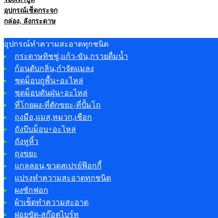
อุปกรณ์เช็ดกระจก
กล่อง, ลังกระดาษ
อุปกรณ์ทำความสะอาดทุกชนิด
กระดาษทิชชู่,แก้ว-ขัน,กรวยดื่มน้ำ
ก้อนดับกลิ่น,กำจัดแมลง
ชุดม็อบถูพื้น+อะไหล่
ชุดม็อบดันฝุ่น+อะไหล่
ที่โกยผง-ที่ตักขยะ-ที่ปั้มโถ
ถุงมือ,แมส,หมวก,เชือก
ถังบีบม็อบ+อะไหล่
ถังหูหิ้ว
ถุงขยะ
แกลลอน,ขวดสเปรย์ฟ๊อกกี้
แปรงทำความสะอาดทุกชนิด
ผงซักฟอก
ผ้าเช็ดทำความสะอาด
ฝอยขัด-สก๊อตไบร์ท