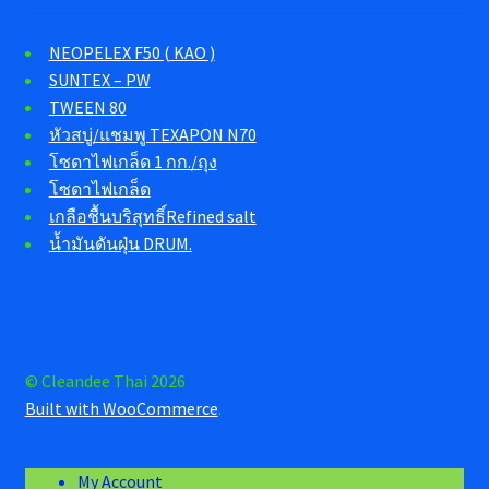
NEOPELEX F50 ( KAO )
SUNTEX – PW
TWEEN 80
หัวสบู่/แชมพู TEXAPON N70
โซดาไฟเกล็ด 1 กก./ถุง
โซดาไฟเกล็ด
เกลือชื้นบริสุทธิ์Refined salt
น้ำมันดันฝุ่น DRUM.
© Cleandee Thai 2026
Built with WooCommerce
.
My Account