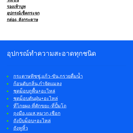
รองเท้าบูท
อุปกรณ์เช็ดกระจก
กล่อง, ลังกระดาษ
อุปกรณ์ทำความสะอาดทุกชนิด
กระดาษทิชชู่,แก้ว-ขัน,กรวยดื่มน้ำ
ก้อนดับกลิ่น,กำจัดแมลง
ชุดม็อบถูพื้น+อะไหล่
ชุดม็อบดันฝุ่น+อะไหล่
ที่โกยผง-ที่ตักขยะ-ที่ปั้มโถ
ถุงมือ,แมส,หมวก,เชือก
ถังบีบม็อบ+อะไหล่
ถังหูหิ้ว