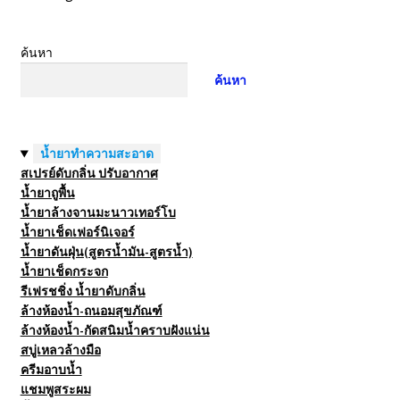
by
latest
ค้นหา
ค้นหา
น้ำยาทำความสะอาด
สเปรย์ดับกลิ่น ปรับอากาศ
น้ำยาถูพื้น
น้ำยาล้างจานมะนาวเทอร์โบ
น้ำยาเช็ดเฟอร์นิเจอร์
น้ำยาดันฝุ่น(สูตรน้ำมัน-สูตรน้ำ)
น้ำยาเช็ดกระจก
รีเฟรชชิ่ง น้ำยาดับกลิ่น
ล้างห้องน้ำ-ถนอมสุขภัณฑ์
ล้างห้องน้ำ-กัดสนิมน้ำคราบฝังแน่น
สบู่เหลวล้างมือ
ครีมอาบน้ำ
แชมพูสระผม