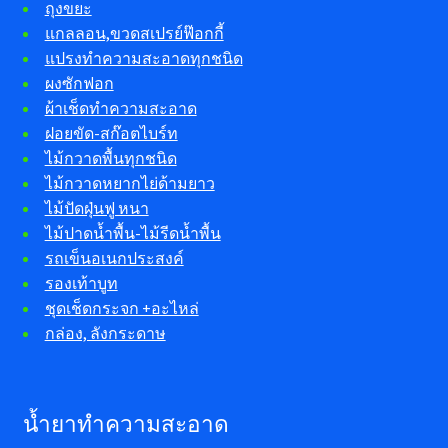
ถุงขยะ
แกลลอน,ขวดสเปรย์ฟ๊อกกี้
แปรงทำความสะอาดทุกชนิด
ผงซักฟอก
ผ้าเช็ดทำความสะอาด
ฝอยขัด-สก๊อตไบร์ท
ไม้กวาดพื้นทุกชนิด
ไม้กวาดหยากไย่ด้ามยาว
ไม้ปัดฝุ่นฟู หนา
ไม้ปาดน้ำพื้น-ไม้รีดน้ำพื้น
รถเข็นอเนกประสงค์
รองเท้าบูท
ชุดเช็ดกระจก +อะไหล่
กล่อง, ลังกระดาษ
น้ำยาทำความสะอาด