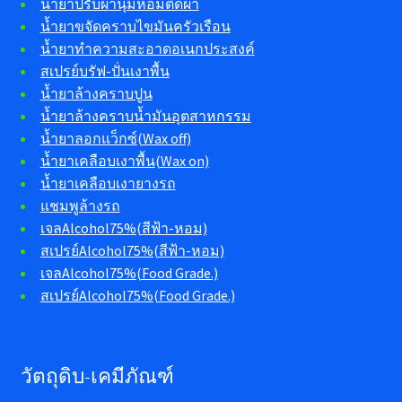
น้ำยาปรับผ้านุ่มหอมติดผ้า
น้ำยาขจัดคราบไขมันครัวเรือน
น้ำยาทำความสะอาดอเนกประสงค์
สเปรย์บรัฟ-ปั่นเงาพื้น
น้ำยาล้างคราบปูน
น้ำยาล้างคราบน้ำมันอุตสาหกรรม
น้ำยาลอกแว็กซ์(Wax off)
น้ำยาเคลือบเงาพื้น(Wax on)
น้ำยาเคลือบเงายางรถ
แชมพูล้างรถ
เจลAlcohol75%(สีฟ้า-หอม)
สเปรย์Alcohol75%(สีฟ้า-หอม)
เจลAlcohol75%(Food Grade.)
สเปรย์Alcohol75%(Food Grade.)
วัตถุดิบ-เคมีภัณฑ์