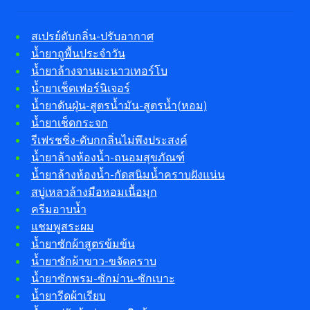
สเปรย์ดับกลิ่น-ปรับอากาศ
น้ำยาถูพื้นประจำวัน
น้ำยาล้างจานมะนาวเทอร์โบ
น้ำยาเช็ดเฟอร์นิเจอร์
น้ำยาดันฝุ่น-สูตรน้ำมัน-สูตรน้ำ(หอม)
น้ำยาเช็ดกระจก
รีเฟรชชิ่ง-ดับกกลิ่นไม่พึงประสงค์
น้ำยาล้างห้องน้ำ-ถนอมสุขภัณฑ์
น้ำยาล้างห้องน้ำ-กัดสนิมน้ำคราบฝังแน่น
สบู่เหลวล้างมือหอมเนื้อมุก
ครีมอาบน้ำ
แชมพูสระผม
น้ำยาซักผ้าสูตรข้มข้น
น้ำยาซักผ้าขาว-ขจัดคราบ
น้ำยาซักพรม-ซักม่าน-ซักเบาะ
น้ำยารีดผ้าเรียบ