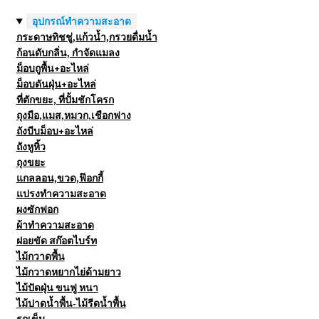
อุปกรณ์ทำความสะอาด
กระดาษทิชชู่,แก้วน้ำ,กรวยดื่มน้ำ
ก้อนดับกลิ่น, กำจัดแมลง
ม็อบถูพื้น+อะไหล่
ม็อบดันฝุ่น+อะไหล่
ที่ตักขยะ, ที่ปั้มชักโครก
ถุงมือ,แมส,หมวก,เชือกฟาง
ถังบีบม็อบ+อะไหล่
ถังหูหิ้ว
ถุงขยะ
แกลลอน,ขวด,ฟ๊อกกี้
แปรงทำความสะอาด
ผงซักฟอก
ผ้าทำความสะอาด
ฝอยขัด สก๊อตไบร์ท
ไม้กวาดพื้น
ไม้กวาดหยากไย่ด้ามยาว
ไม้ปัดฝุ่น ขนฟู หนา
ไม้ปาดน้ำพื้น-ไม้รีดน้ำพื้น
รถเข็น