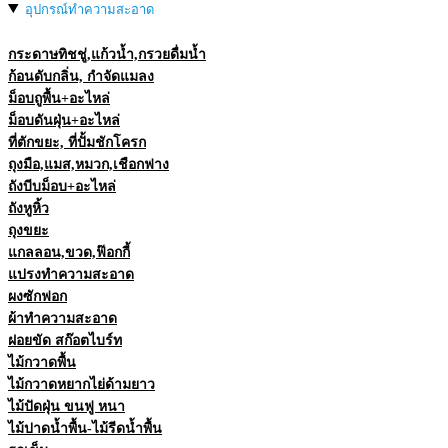
อุปกรณ์ทำความสะอาด
กระดาษทิชชู่,แก้วน้ำ,กรวยดื่มน้ำ
ก้อนดับกลิ่น, กำจัดแมลง
ม็อบถูพื้น+อะไหล่
ม็อบดันฝุ่น+อะไหล่
ที่ตักขยะ, ที่ปั้มชักโครก
ถุงมือ,แมส,หมวก,เชือกฟาง
ถังบีบม็อบ+อะไหล่
ถังหูหิ้ว
ถุงขยะ
แกลลอน,ขวด,ฟ๊อกกี้
แปรงทำความสะอาด
ผงซักฟอก
ผ้าทำความสะอาด
ฝอยขัด สก๊อตไบร์ท
ไม้กวาดพื้น
ไม้กวาดหยากไย่ด้ามยาว
ไม้ปัดฝุ่น ขนฟู หนา
ไม้ปาดน้ำพื้น-ไม้รีดน้ำพื้น