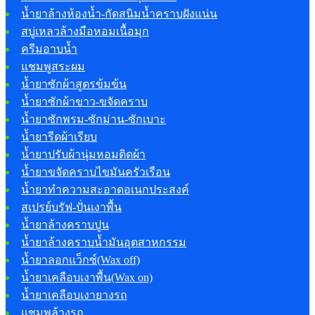
น้ำยาล้างห้องน้ำ-กัดสนิมน้ำคราบฝังแน่น
สบู่เหลวล้างมือหอมเนื้อมุก
ครีมอาบน้ำ
แชมพูสระผม
น้ำยาซักผ้าสูตรข้มข้น
น้ำยาซักผ้าขาว-ขจัดคราบ
น้ำยาซักพรม-ซักม่าน-ซักเบาะ
น้ำยารีดผ้าเรียบ
น้ำยาปรับผ้านุ่มหอมติดผ้า
น้ำยาขจัดคราบไขมันครัวเรือน
น้ำยาทำความสะอาดอเนกประสงค์
สเปรย์บรัฟ-ปั่นเงาพื้น
น้ำยาล้างคราบปูน
น้ำยาล้างคราบน้ำมันอุตสาหกรรม
น้ำยาลอกแว็กซ์(Wax off)
น้ำยาเคลือบเงาพื้น(Wax on)
น้ำยาเคลือบเงายางรถ
แชมพูล้างรถ