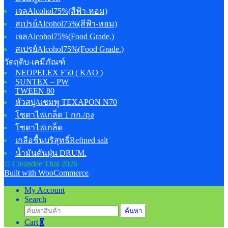
เจลAlcohol75%(สีฟ้า-หอม)
สเปรย์Alcohol75%(สีฟ้า-หอม)
เจลAlcohol75%(Food Grade.)
สเปรย์Alcohol75%(Food Grade.)
วัตถุดิบ-เคมีภัณฑ์
NEOPELEX F50 ( KAO )
SUNTEX – PW
TWEEN 80
หัวสบู่/แชมพู TEXAPON N70
โซดาไฟเกล็ด 1 กก./ถุง
โซดาไฟเกล็ด
เกลือชื้นบริสุทธิ์Refined salt
น้ำมันดันฝุ่น DRUM.
© Cleandee Thai 2026
Built with WooCommerce
.
My Account
Search
ค้นหา:
ค้นหา
Cart
0