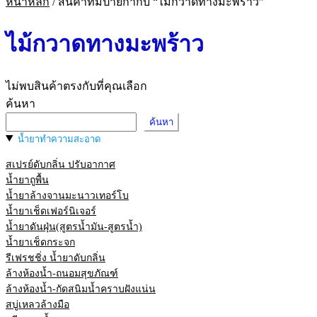
หน้าหลัก
/
สินค้าที่มีป้ายกำกับ “ไม้กวาดทางมะพร้าว”
ไม้กวาดทางมะพร้าว
ไม่พบสินค้าตรงกับที่คุณเลือก
ค้นหา
ค้นหา
น้ำยาทำความสะอาด
สเปรย์ดับกลิ่น ปรับอากาศ
น้ำยาถูพื้น
น้ำยาล้างจานมะนาวเทอร์โบ
น้ำยาเช็ดเฟอร์นิเจอร์
น้ำยาดันฝุ่น(สูตรน้ำมัน-สูตรน้ำ)
น้ำยาเช็ดกระจก
รีเฟรชชิ่ง น้ำยาดับกลิ่น
ล้างห้องน้ำ-ถนอมสุขภัณฑ์
ล้างห้องน้ำ-กัดสนิมน้ำคราบฝังแน่น
สบู่เหลวล้างมือ