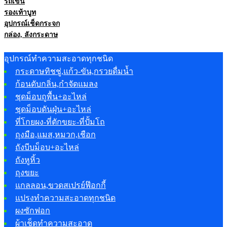
รถเข็น
รองเท้าบูท
อุปกรณ์เช็ดกระจก
กล่อง, ลังกระดาษ
อุปกรณ์ทำความสะอาดทุกชนิด
กระดาษทิชชู่,แก้ว-ขัน,กรวยดื่มน้ำ
ก้อนดับกลิ่น,กำจัดแมลง
ชุดม็อบถูพื้น+อะไหล่
ชุดม็อบดันฝุ่น+อะไหล่
ที่โกยผง-ที่ตักขยะ-ที่ปั้มโถ
ถุงมือ,แมส,หมวก,เชือก
ถังบีบม็อบ+อะไหล่
ถังหูหิ้ว
ถุงขยะ
แกลลอน,ขวดสเปรย์ฟ๊อกกี้
แปรงทำความสะอาดทุกชนิด
ผงซักฟอก
ผ้าเช็ดทำความสะอาด