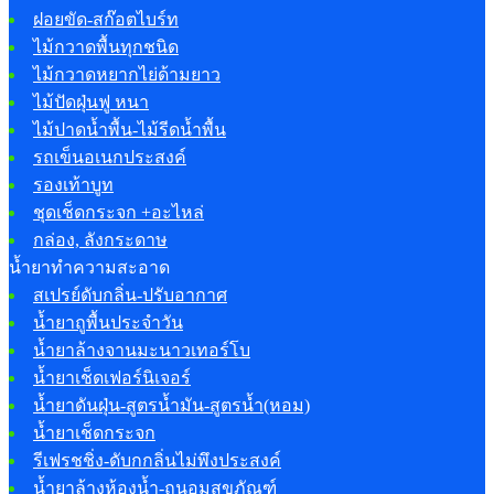
ฝอยขัด-สก๊อตไบร์ท
ไม้กวาดพื้นทุกชนิด
ไม้กวาดหยากไย่ด้ามยาว
ไม้ปัดฝุ่นฟู หนา
ไม้ปาดน้ำพื้น-ไม้รีดน้ำพื้น
รถเข็นอเนกประสงค์
รองเท้าบูท
ชุดเช็ดกระจก +อะไหล่
กล่อง, ลังกระดาษ
น้ำยาทำความสะอาด
สเปรย์ดับกลิ่น-ปรับอากาศ
น้ำยาถูพื้นประจำวัน
น้ำยาล้างจานมะนาวเทอร์โบ
น้ำยาเช็ดเฟอร์นิเจอร์
น้ำยาดันฝุ่น-สูตรน้ำมัน-สูตรน้ำ(หอม)
น้ำยาเช็ดกระจก
รีเฟรชชิ่ง-ดับกกลิ่นไม่พึงประสงค์
น้ำยาล้างห้องน้ำ-ถนอมสุขภัณฑ์