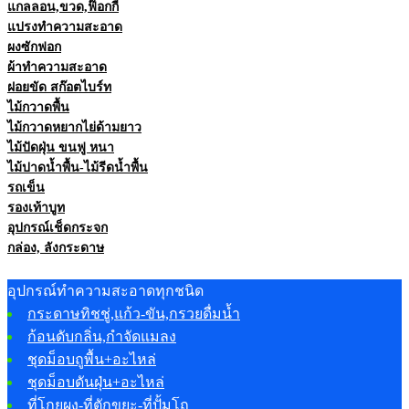
แกลลอน,ขวด,ฟ๊อกกี้
แปรงทำความสะอาด
ผงซักฟอก
ผ้าทำความสะอาด
ฝอยขัด สก๊อตไบร์ท
ไม้กวาดพื้น
ไม้กวาดหยากไย่ด้ามยาว
ไม้ปัดฝุ่น ขนฟู หนา
ไม้ปาดน้ำพื้น-ไม้รีดน้ำพื้น
รถเข็น
รองเท้าบูท
อุปกรณ์เช็ดกระจก
กล่อง, ลังกระดาษ
อุปกรณ์ทำความสะอาดทุกชนิด
กระดาษทิชชู่,แก้ว-ขัน,กรวยดื่มน้ำ
ก้อนดับกลิ่น,กำจัดแมลง
ชุดม็อบถูพื้น+อะไหล่
ชุดม็อบดันฝุ่น+อะไหล่
ที่โกยผง-ที่ตักขยะ-ที่ปั้มโถ