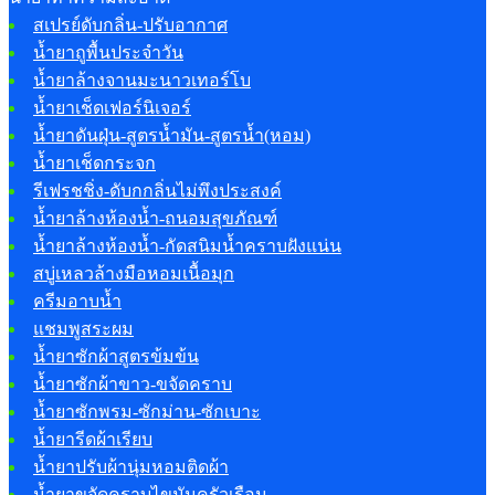
สเปรย์ดับกลิ่น-ปรับอากาศ
น้ำยาถูพื้นประจำวัน
น้ำยาล้างจานมะนาวเทอร์โบ
น้ำยาเช็ดเฟอร์นิเจอร์
น้ำยาดันฝุ่น-สูตรน้ำมัน-สูตรน้ำ(หอม)
น้ำยาเช็ดกระจก
รีเฟรชชิ่ง-ดับกกลิ่นไม่พึงประสงค์
น้ำยาล้างห้องน้ำ-ถนอมสุขภัณฑ์
น้ำยาล้างห้องน้ำ-กัดสนิมน้ำคราบฝังแน่น
สบู่เหลวล้างมือหอมเนื้อมุก
ครีมอาบน้ำ
แชมพูสระผม
น้ำยาซักผ้าสูตรข้มข้น
น้ำยาซักผ้าขาว-ขจัดคราบ
น้ำยาซักพรม-ซักม่าน-ซักเบาะ
น้ำยารีดผ้าเรียบ
น้ำยาปรับผ้านุ่มหอมติดผ้า
น้ำยาขจัดคราบไขมันครัวเรือน