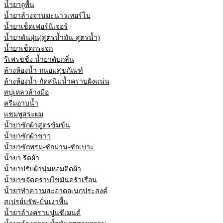
น้ำยาถูพื้น
น้ำยาล้างจานมะนาวเทอร์โบ
น้ำยาเช็ดเฟอร์นิเจอร์
น้ำยาดันฝุ่น(สูตรน้ำมัน-สูตรน้ำ)
น้ำยาเช็ดกระจก
รีเฟรชชิ่ง น้ำยาดับกลิ่น
ล้างห้องน้ำ-ถนอมสุขภัณฑ์
ล้างห้องน้ำ-กัดสนิมน้ำคราบฝังแน่น
สบู่เหลวล้างมือ
ครีมอาบน้ำ
แชมพูสระผม
น้ำยาซักผ้าสูตรข้มข้น
น้ำยาซักผ้าขาว
น้ำยาซักพรม-ซักม่าน-ซักเบาะ
น้ำยา รีดผ้า
น้ำยาปรับผ้านุ่มหอมติดผ้า
น้ำยาขจัดคราบไขมันครัวเรือน
น้ำยาทำความสะอาดอเนกประสงค์
สเปรย์บรัฟ-ปั่นเงาพื้น
น้ำยาล้างคราบปูนซีเมนต์