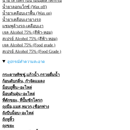
น้ำยาล้างคราบน้ำมันอุตสาหกรรม
น้ำยาลอกแว็กซ์ (Wax off)
น้ำยาเคลือบเงาพื้น (Wax on)
น้ำยาเคลือบเงายางรถ
แชมพูล้างรถ-เคลือบเงา
เจล Alcohol 75% (สีฟ้า-หอม)
สเปรย์ Alcohol 75% (สีฟ้า-หอม)
เจล Alcohol 75% (Food grade.)
สเปรย์ Alcohol 75% (Food Grade.)
อุปกรณ์ทำความสะอาด
กระดาษทิชชู่,แก้วน้ำ,กรวยดื่มน้ำ
ก้อนดับกลิ่น, กำจัดแมลง
ม็อบถูพื้น+อะไหล่
ม็อบดันฝุ่น+อะไหล่
ที่ตักขยะ, ที่ปั้มชักโครก
ถุงมือ,แมส,หมวก,เชือกฟาง
ถังบีบม็อบ+อะไหล่
ถังหูหิ้ว
ถุงขยะ