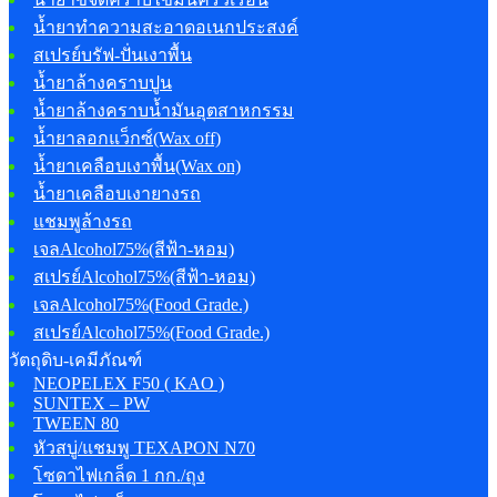
น้ำยาทำความสะอาดอเนกประสงค์
สเปรย์บรัฟ-ปั่นเงาพื้น
น้ำยาล้างคราบปูน
น้ำยาล้างคราบน้ำมันอุตสาหกรรม
น้ำยาลอกแว็กซ์(Wax off)
น้ำยาเคลือบเงาพื้น(Wax on)
น้ำยาเคลือบเงายางรถ
แชมพูล้างรถ
เจลAlcohol75%(สีฟ้า-หอม)
สเปรย์Alcohol75%(สีฟ้า-หอม)
เจลAlcohol75%(Food Grade.)
สเปรย์Alcohol75%(Food Grade.)
วัตถุดิบ-เคมีภัณฑ์
NEOPELEX F50 ( KAO )
SUNTEX – PW
TWEEN 80
หัวสบู่/แชมพู TEXAPON N70
โซดาไฟเกล็ด 1 กก./ถุง