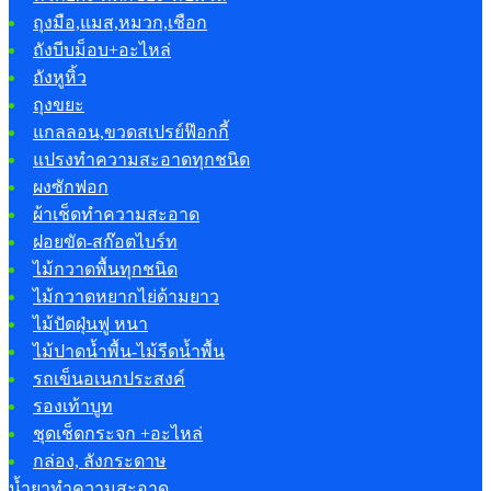
ถุงมือ,แมส,หมวก,เชือก
ถังบีบม็อบ+อะไหล่
ถังหูหิ้ว
ถุงขยะ
แกลลอน,ขวดสเปรย์ฟ๊อกกี้
แปรงทำความสะอาดทุกชนิด
ผงซักฟอก
ผ้าเช็ดทำความสะอาด
ฝอยขัด-สก๊อตไบร์ท
ไม้กวาดพื้นทุกชนิด
ไม้กวาดหยากไย่ด้ามยาว
ไม้ปัดฝุ่นฟู หนา
ไม้ปาดน้ำพื้น-ไม้รีดน้ำพื้น
รถเข็นอเนกประสงค์
รองเท้าบูท
ชุดเช็ดกระจก +อะไหล่
กล่อง, ลังกระดาษ
น้ำยาทำความสะอาด