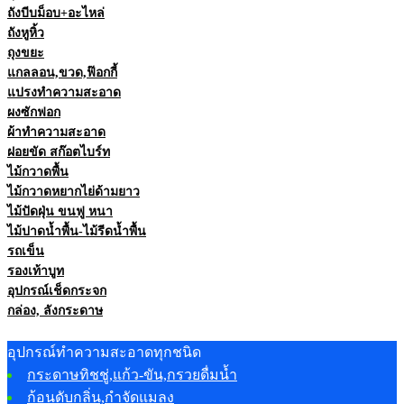
ถังบีบม็อบ+อะไหล่
ถังหูหิ้ว
ถุงขยะ
แกลลอน,ขวด,ฟ๊อกกี้
แปรงทำความสะอาด
ผงซักฟอก
ผ้าทำความสะอาด
ฝอยขัด สก๊อตไบร์ท
ไม้กวาดพื้น
ไม้กวาดหยากไย่ด้ามยาว
ไม้ปัดฝุ่น ขนฟู หนา
ไม้ปาดน้ำพื้น-ไม้รีดน้ำพื้น
รถเข็น
รองเท้าบูท
อุปกรณ์เช็ดกระจก
กล่อง, ลังกระดาษ
อุปกรณ์ทำความสะอาดทุกชนิด
กระดาษทิชชู่,แก้ว-ขัน,กรวยดื่มน้ำ
ก้อนดับกลิ่น,กำจัดแมลง