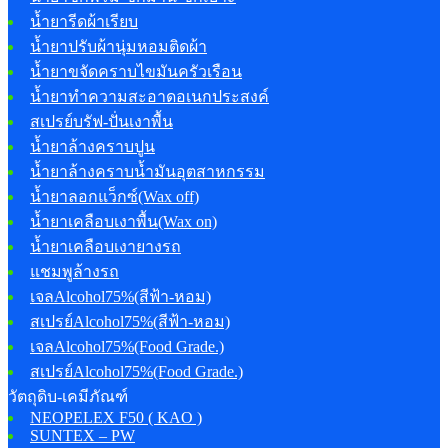
น้ำยารีดผ้าเรียบ
น้ำยาปรับผ้านุ่มหอมติดผ้า
น้ำยาขจัดคราบไขมันครัวเรือน
น้ำยาทำความสะอาดอเนกประสงค์
สเปรย์บรัฟ-ปั่นเงาพื้น
น้ำยาล้างคราบปูน
น้ำยาล้างคราบน้ำมันอุตสาหกรรม
น้ำยาลอกแว็กซ์(Wax off)
น้ำยาเคลือบเงาพื้น(Wax on)
น้ำยาเคลือบเงายางรถ
แชมพูล้างรถ
เจลAlcohol75%(สีฟ้า-หอม)
สเปรย์Alcohol75%(สีฟ้า-หอม)
เจลAlcohol75%(Food Grade.)
สเปรย์Alcohol75%(Food Grade.)
วัตถุดิบ-เคมีภัณฑ์
NEOPELEX F50 ( KAO )
SUNTEX – PW