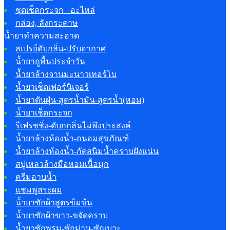
ชุดเช็ดกระจก +อะไหล่
กล่อง, ลังกระดาษ
น้ำยาทำความสะอาด
สเปรย์ดับกลิ่น-ปรับอากาศ
น้ำยาถูพื้นประจำวัน
น้ำยาล้างจานมะนาวเทอร์โบ
น้ำยาเช็ดเฟอร์นิเจอร์
น้ำยาดันฝุ่น-สูตรน้ำมัน-สูตรน้ำ(หอม)
น้ำยาเช็ดกระจก
รีเฟรชชิ่ง-ดับกกลิ่นไม่พึงประสงค์
น้ำยาล้างห้องน้ำ-ถนอมสุขภัณฑ์
น้ำยาล้างห้องน้ำ-กัดสนิมน้ำคราบฝังแน่น
สบู่เหลวล้างมือหอมเนื้อมุก
ครีมอาบน้ำ
แชมพูสระผม
น้ำยาซักผ้าสูตรข้มข้น
น้ำยาซักผ้าขาว-ขจัดคราบ
น้ำยาซักพรม-ซักม่าน-ซักเบาะ