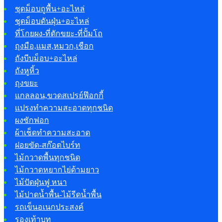
ชุดม็อบถูพื้น+อะไหล่
ชุดม็อบดันฝุ่น+อะไหล่
ที่โกยผง-ที่ตักขยะ-ที่ปั้มโถ
ถุงมือ,แมส,หมวก,เชือก
ถังบีบม็อบ+อะไหล่
ถังหูหิ้ว
ถุงขยะ
แกลลอน,ขวดสเปรย์ฟ๊อกกี้
แปรงทำความสะอาดทุกชนิด
ผงซักฟอก
ผ้าเช็ดทำความสะอาด
ฝอยขัด-สก๊อตไบร์ท
ไม้กวาดพื้นทุกชนิด
ไม้กวาดหยากไย่ด้ามยาว
ไม้ปัดฝุ่นฟู หนา
ไม้ปาดน้ำพื้น-ไม้รีดน้ำพื้น
รถเข็นอเนกประสงค์
รองเท้าบูท