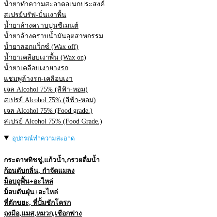
น้ำยาทำความสะอาดอเนกประสงค์
สเปรย์บรัฟ-ปั่นเงาพื้น
น้ำยาล้างคราบปูนซีเมนต์
น้ำยาล้างคราบน้ำมันอุตสาหกรรม
น้ำยาลอกแว็กซ์ (Wax off)
น้ำยาเคลือบเงาพื้น (Wax on)
น้ำยาเคลือบเงายางรถ
แชมพูล้างรถ-เคลือบเงา
เจล Alcohol 75% (สีฟ้า-หอม)
สเปรย์ Alcohol 75% (สีฟ้า-หอม)
เจล Alcohol 75% (Food grade.)
สเปรย์ Alcohol 75% (Food Grade.)
อุปกรณ์ทำความสะอาด
กระดาษทิชชู่,แก้วน้ำ,กรวยดื่มน้ำ
ก้อนดับกลิ่น, กำจัดแมลง
ม็อบถูพื้น+อะไหล่
ม็อบดันฝุ่น+อะไหล่
ที่ตักขยะ, ที่ปั้มชักโครก
ถุงมือ,แมส,หมวก,เชือกฟาง