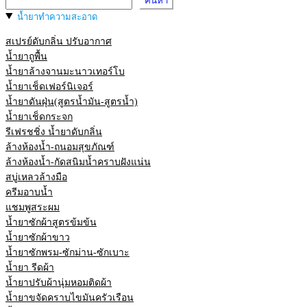
ค้นหา
น้ำยาทำความสะอาด
สเปรย์ดับกลิ่น ปรับอากาศ
น้ำยาถูพื้น
น้ำยาล้างจานมะนาวเทอร์โบ
น้ำยาเช็ดเฟอร์นิเจอร์
น้ำยาดันฝุ่น(สูตรน้ำมัน-สูตรน้ำ)
น้ำยาเช็ดกระจก
รีเฟรชชิ่ง น้ำยาดับกลิ่น
ล้างห้องน้ำ-ถนอมสุขภัณฑ์
ล้างห้องน้ำ-กัดสนิมน้ำคราบฝังแน่น
สบู่เหลวล้างมือ
ครีมอาบน้ำ
แชมพูสระผม
น้ำยาซักผ้าสูตรข้มข้น
น้ำยาซักผ้าขาว
น้ำยาซักพรม-ซักม่าน-ซักเบาะ
น้ำยา รีดผ้า
น้ำยาปรับผ้านุ่มหอมติดผ้า
น้ำยาขจัดคราบไขมันครัวเรือน