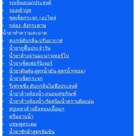
รถเข็นอเนกประสงค์
รองเท้าบูท
ชุดเช็ดกระจก +อะไหล่
กล่อง, ลังกระดาษ
น้ำยาทำความสะอาด
สเปรย์ดับกลิ่น-ปรับอากาศ
น้ำยาถูพื้นประจำวัน
น้ำยาล้างจานมะนาวเทอร์โบ
น้ำยาเช็ดเฟอร์นิเจอร์
น้ำยาดันฝุ่น-สูตรน้ำมัน-สูตรน้ำ(หอม)
น้ำยาเช็ดกระจก
รีเฟรชชิ่ง-ดับกกลิ่นไม่พึงประสงค์
น้ำยาล้างห้องน้ำ-ถนอมสุขภัณฑ์
น้ำยาล้างห้องน้ำ-กัดสนิมน้ำคราบฝังแน่น
สบู่เหลวล้างมือหอมเนื้อมุก
ครีมอาบน้ำ
แชมพูสระผม
น้ำยาซักผ้าสูตรข้มข้น