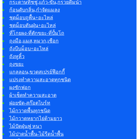
กระดาษทิชชู่,แก้ว-ขัน,กรวยดื่มน้ำ
ก้อนดับกลิ่น,กำจัดแมลง
ชุดม็อบถูพื้น+อะไหล่
ชุดม็อบดันฝุ่น+อะไหล่
ที่โกยผง-ที่ตักขยะ-ที่ปั้มโถ
ถุงมือ,แมส,หมวก,เชือก
ถังบีบม็อบ+อะไหล่
ถังหูหิ้ว
ถุงขยะ
แกลลอน,ขวดสเปรย์ฟ๊อกกี้
แปรงทำความสะอาดทุกชนิด
ผงซักฟอก
ผ้าเช็ดทำความสะอาด
ฝอยขัด-สก๊อตไบร์ท
ไม้กวาดพื้นทุกชนิด
ไม้กวาดหยากไย่ด้ามยาว
ไม้ปัดฝุ่นฟู หนา
ไม้ปาดน้ำพื้น-ไม้รีดน้ำพื้น