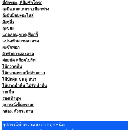
ที่ตักขยะ, ที่ปั้มชักโครก
ถุงมือ,แมส,หมวก,เชือกฟาง
ถังบีบม็อบ+อะไหล่
ถังหูหิ้ว
ถุงขยะ
แกลลอน,ขวด,ฟ๊อกกี้
แปรงทำความสะอาด
ผงซักฟอก
ผ้าทำความสะอาด
ฝอยขัด สก๊อตไบร์ท
ไม้กวาดพื้น
ไม้กวาดหยากไย่ด้ามยาว
ไม้ปัดฝุ่น ขนฟู หนา
ไม้ปาดน้ำพื้น-ไม้รีดน้ำพื้น
รถเข็น
รองเท้าบูท
อุปกรณ์เช็ดกระจก
กล่อง, ลังกระดาษ
อุปกรณ์ทำความสะอาดทุกชนิด