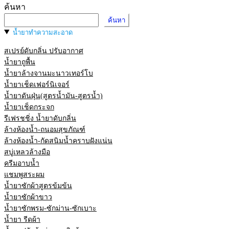
ค้นหา
ค้นหา
น้ำยาทำความสะอาด
สเปรย์ดับกลิ่น ปรับอากาศ
น้ำยาถูพื้น
น้ำยาล้างจานมะนาวเทอร์โบ
น้ำยาเช็ดเฟอร์นิเจอร์
น้ำยาดันฝุ่น(สูตรน้ำมัน-สูตรน้ำ)
น้ำยาเช็ดกระจก
รีเฟรชชิ่ง น้ำยาดับกลิ่น
ล้างห้องน้ำ-ถนอมสุขภัณฑ์
ล้างห้องน้ำ-กัดสนิมน้ำคราบฝังแน่น
สบู่เหลวล้างมือ
ครีมอาบน้ำ
แชมพูสระผม
น้ำยาซักผ้าสูตรข้มข้น
น้ำยาซักผ้าขาว
น้ำยาซักพรม-ซักม่าน-ซักเบาะ
น้ำยา รีดผ้า