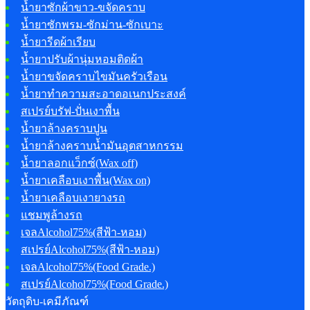
น้ำยาซักผ้าขาว-ขจัดคราบ
น้ำยาซักพรม-ซักม่าน-ซักเบาะ
น้ำยารีดผ้าเรียบ
น้ำยาปรับผ้านุ่มหอมติดผ้า
น้ำยาขจัดคราบไขมันครัวเรือน
น้ำยาทำความสะอาดอเนกประสงค์
สเปรย์บรัฟ-ปั่นเงาพื้น
น้ำยาล้างคราบปูน
น้ำยาล้างคราบน้ำมันอุตสาหกรรม
น้ำยาลอกแว็กซ์(Wax off)
น้ำยาเคลือบเงาพื้น(Wax on)
น้ำยาเคลือบเงายางรถ
แชมพูล้างรถ
เจลAlcohol75%(สีฟ้า-หอม)
สเปรย์Alcohol75%(สีฟ้า-หอม)
เจลAlcohol75%(Food Grade.)
สเปรย์Alcohol75%(Food Grade.)
วัตถุดิบ-เคมีภัณฑ์