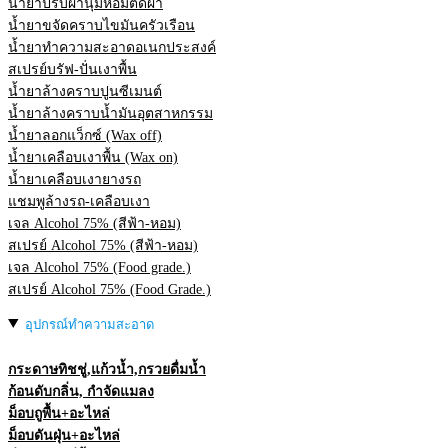
น้ำยาปรับผ้านุ่มหอมติดผ้า
น้ำยาขจัดคราบไขมันครัวเรือน
น้ำยาทำความสะอาดอเนกประสงค์
สเปรย์บรัฟ-ปั่นเงาพื้น
น้ำยาล้างคราบปูนซีเมนต์
น้ำยาล้างคราบน้ำมันอุตสาหกรรม
น้ำยาลอกแว็กซ์ (Wax off)
น้ำยาเคลือบเงาพื้น (Wax on)
น้ำยาเคลือบเงายางรถ
แชมพูล้างรถ-เคลือบเงา
เจล Alcohol 75% (สีฟ้า-หอม)
สเปรย์ Alcohol 75% (สีฟ้า-หอม)
เจล Alcohol 75% (Food grade.)
สเปรย์ Alcohol 75% (Food Grade.)
อุปกรณ์ทำความสะอาด
กระดาษทิชชู่,แก้วน้ำ,กรวยดื่มน้ำ
ก้อนดับกลิ่น, กำจัดแมลง
ม็อบถูพื้น+อะไหล่
ม็อบดันฝุ่น+อะไหล่