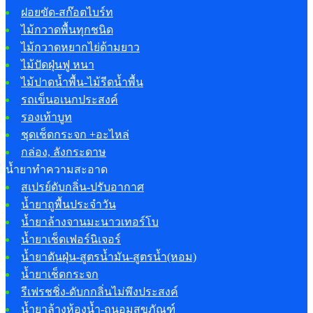
ฝอยขัด-สก๊อตไบร์ท
ไม้กวาดพื้นทุกชนิด
ไม้กวาดหยากไย่ด้ามยาว
ไม้ปัดฝุ่นฟู หนา
ไม้ปาดน้ำพื้น-ไม้รีดน้ำพื้น
รถเข็นอเนกประสงค์
รองเท้าบูท
ชุดเช็ดกระจก +อะไหล่
กล่อง, ลังกระดาษ
น้ำยาทำความสะอาด
สเปรย์ดับกลิ่น-ปรับอากาศ
น้ำยาถูพื้นประจำวัน
น้ำยาล้างจานมะนาวเทอร์โบ
น้ำยาเช็ดเฟอร์นิเจอร์
น้ำยาดันฝุ่น-สูตรน้ำมัน-สูตรน้ำ(หอม)
น้ำยาเช็ดกระจก
รีเฟรชชิ่ง-ดับกกลิ่นไม่พึงประสงค์
น้ำยาล้างห้องน้ำ-ถนอมสุขภัณฑ์