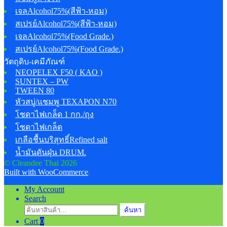
เจลAlcohol75%(สีฟ้า-หอม)
สเปรย์Alcohol75%(สีฟ้า-หอม)
เจลAlcohol75%(Food Grade.)
สเปรย์Alcohol75%(Food Grade.)
วัตถุดิบ-เคมีภัณฑ์
NEOPELEX F50 ( KAO )
SUNTEX – PW
TWEEN 80
หัวสบู่/แชมพู TEXAPON N70
โซดาไฟเกล็ด 1 กก./ถุง
โซดาไฟเกล็ด
เกลือชื้นบริสุทธิ์Refined salt
น้ำมันดันฝุ่น DRUM.
© Cleandee Thai 2026
Built with WooCommerce
.
My Account
Search
ค้นหา:
ค้นหา
Cart
0