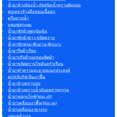
น้ำยาล้างห้องน้ำ-กัดสนิมน้ำคราบฝังแน่น
สบู่เหลวล้างมือหอมเนื้อมุก
ครีมอาบน้ำ
แชมพูสระผม
น้ำยาซักผ้าสูตรข้มข้น
น้ำยาซักผ้าขาว-ขจัดคราบ
น้ำยาซักพรม-ซักม่าน-ซักเบาะ
น้ำยารีดผ้าเรียบ
น้ำยาปรับผ้านุ่มหอมติดผ้า
น้ำยาขจัดคราบไขมันครัวเรือน
น้ำยาทำความสะอาดอเนกประสงค์
สเปรย์บรัฟ-ปั่นเงาพื้น
น้ำยาล้างคราบปูน
น้ำยาล้างคราบน้ำมันอุตสาหกรรม
น้ำยาลอกแว็กซ์(Wax off)
น้ำยาเคลือบเงาพื้น(Wax on)
น้ำยาเคลือบเงายางรถ
แชมพูล้างรถ