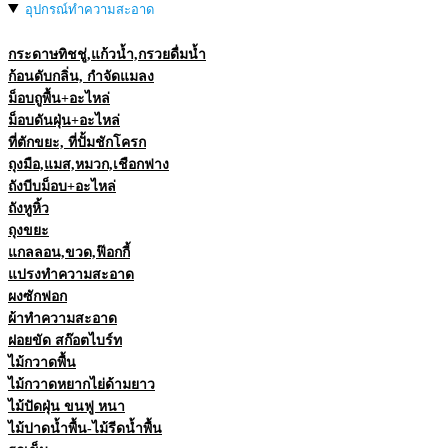
อุปกรณ์ทำความสะอาด
กระดาษทิชชู่,แก้วน้ำ,กรวยดื่มน้ำ
ก้อนดับกลิ่น, กำจัดแมลง
ม็อบถูพื้น+อะไหล่
ม็อบดันฝุ่น+อะไหล่
ที่ตักขยะ, ที่ปั้มชักโครก
ถุงมือ,แมส,หมวก,เชือกฟาง
ถังบีบม็อบ+อะไหล่
ถังหูหิ้ว
ถุงขยะ
แกลลอน,ขวด,ฟ๊อกกี้
แปรงทำความสะอาด
ผงซักฟอก
ผ้าทำความสะอาด
ฝอยขัด สก๊อตไบร์ท
ไม้กวาดพื้น
ไม้กวาดหยากไย่ด้ามยาว
ไม้ปัดฝุ่น ขนฟู หนา
ไม้ปาดน้ำพื้น-ไม้รีดน้ำพื้น