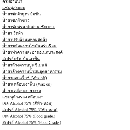
ครีมอาบน้ำ
แชมพูสระผม
น้ำยาซักผ้าสูตรข้มข้น
น้ำยาซักผ้าขาว
น้ำยาซักพรม-ซักม่าน-ซักเบาะ
น้ำยา รีดผ้า
น้ำยาปรับผ้านุ่มหอมติดผ้า
น้ำยาขจัดคราบไขมันครัวเรือน
น้ำยาทำความสะอาดอเนกประสงค์
สเปรย์บรัฟ-ปั่นเงาพื้น
น้ำยาล้างคราบปูนซีเมนต์
น้ำยาล้างคราบน้ำมันอุตสาหกรรม
น้ำยาลอกแว็กซ์ (Wax off)
น้ำยาเคลือบเงาพื้น (Wax on)
น้ำยาเคลือบเงายางรถ
แชมพูล้างรถ-เคลือบเงา
เจล Alcohol 75% (สีฟ้า-หอม)
สเปรย์ Alcohol 75% (สีฟ้า-หอม)
เจล Alcohol 75% (Food grade.)
สเปรย์ Alcohol 75% (Food Grade.)