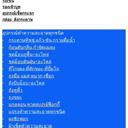
รถเข็น
รองเท้าบูท
อุปกรณ์เช็ดกระจก
กล่อง, ลังกระดาษ
อุปกรณ์ทำความสะอาดทุกชนิด
กระดาษทิชชู่,แก้ว-ขัน,กรวยดื่มน้ำ
ก้อนดับกลิ่น,กำจัดแมลง
ชุดม็อบถูพื้น+อะไหล่
ชุดม็อบดันฝุ่น+อะไหล่
ที่โกยผง-ที่ตักขยะ-ที่ปั้มโถ
ถุงมือ,แมส,หมวก,เชือก
ถังบีบม็อบ+อะไหล่
ถังหูหิ้ว
ถุงขยะ
แกลลอน,ขวดสเปรย์ฟ๊อกกี้
แปรงทำความสะอาดทุกชนิด
ผงซักฟอก
ผ้าเช็ดทำความสะอาด