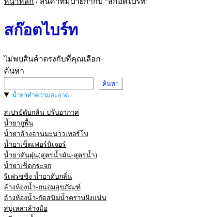
หน้าหลัก
/
สินค้าที่มีป้ายกำกับ “สก๊อตไบร์ท”
สก๊อตไบร์ท
ไม่พบสินค้าตรงกับที่คุณเลือก
ค้นหา
ค้นหา
น้ำยาทำความสะอาด
สเปรย์ดับกลิ่น ปรับอากาศ
น้ำยาถูพื้น
น้ำยาล้างจานมะนาวเทอร์โบ
น้ำยาเช็ดเฟอร์นิเจอร์
น้ำยาดันฝุ่น(สูตรน้ำมัน-สูตรน้ำ)
น้ำยาเช็ดกระจก
รีเฟรชชิ่ง น้ำยาดับกลิ่น
ล้างห้องน้ำ-ถนอมสุขภัณฑ์
ล้างห้องน้ำ-กัดสนิมน้ำคราบฝังแน่น
สบู่เหลวล้างมือ