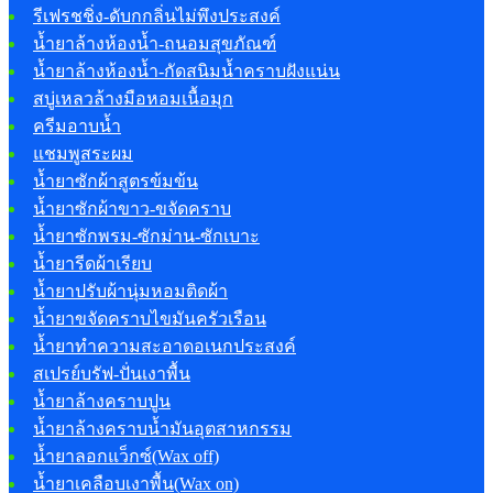
รีเฟรชชิ่ง-ดับกกลิ่นไม่พึงประสงค์
น้ำยาล้างห้องน้ำ-ถนอมสุขภัณฑ์
น้ำยาล้างห้องน้ำ-กัดสนิมน้ำคราบฝังแน่น
สบู่เหลวล้างมือหอมเนื้อมุก
ครีมอาบน้ำ
แชมพูสระผม
น้ำยาซักผ้าสูตรข้มข้น
น้ำยาซักผ้าขาว-ขจัดคราบ
น้ำยาซักพรม-ซักม่าน-ซักเบาะ
น้ำยารีดผ้าเรียบ
น้ำยาปรับผ้านุ่มหอมติดผ้า
น้ำยาขจัดคราบไขมันครัวเรือน
น้ำยาทำความสะอาดอเนกประสงค์
สเปรย์บรัฟ-ปั่นเงาพื้น
น้ำยาล้างคราบปูน
น้ำยาล้างคราบน้ำมันอุตสาหกรรม
น้ำยาลอกแว็กซ์(Wax off)
น้ำยาเคลือบเงาพื้น(Wax on)