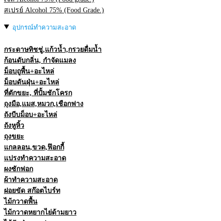
สเปรย์ Alcohol 75% (Food Grade.)
อุปกรณ์ทำความสะอาด
กระดาษทิชชู่,แก้วน้ำ,กรวยดื่มน้ำ
ก้อนดับกลิ่น, กำจัดแมลง
ม็อบถูพื้น+อะไหล่
ม็อบดันฝุ่น+อะไหล่
ที่ตักขยะ, ที่ปั้มชักโครก
ถุงมือ,แมส,หมวก,เชือกฟาง
ถังบีบม็อบ+อะไหล่
ถังหูหิ้ว
ถุงขยะ
แกลลอน,ขวด,ฟ๊อกกี้
แปรงทำความสะอาด
ผงซักฟอก
ผ้าทำความสะอาด
ฝอยขัด สก๊อตไบร์ท
ไม้กวาดพื้น
ไม้กวาดหยากไย่ด้ามยาว