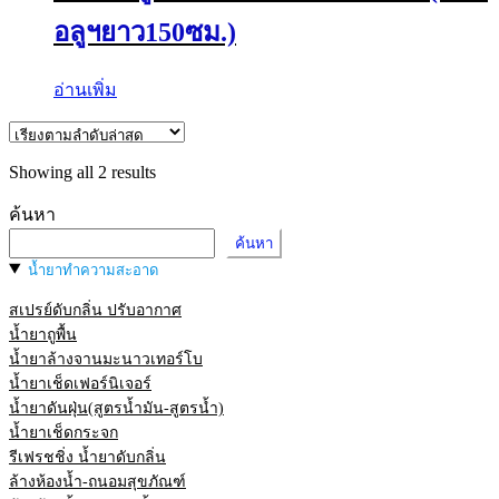
อลูฯยาว150ซม.)
อ่านเพิ่ม
Sorted
Showing all 2 results
by
latest
ค้นหา
ค้นหา
น้ำยาทำความสะอาด
สเปรย์ดับกลิ่น ปรับอากาศ
น้ำยาถูพื้น
น้ำยาล้างจานมะนาวเทอร์โบ
น้ำยาเช็ดเฟอร์นิเจอร์
น้ำยาดันฝุ่น(สูตรน้ำมัน-สูตรน้ำ)
น้ำยาเช็ดกระจก
รีเฟรชชิ่ง น้ำยาดับกลิ่น
ล้างห้องน้ำ-ถนอมสุขภัณฑ์