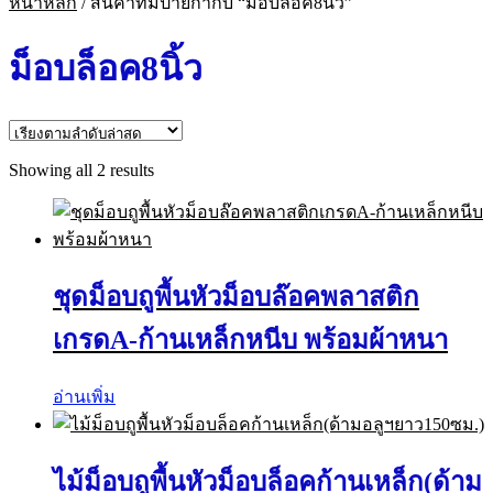
หน้าหลัก
/
สินค้าที่มีป้ายกำกับ “ม็อบล็อค8นิ้ว”
ม็อบล็อค8นิ้ว
Sorted
Showing all 2 results
by
latest
ชุดม็อบถูพื้นหัวม็อบล๊อคพลาสติก
เกรดA-ก้านเหล็กหนีบ พร้อมผ้าหนา
อ่านเพิ่ม
ไม้ม็อบถูพื้นหัวม็อบล็อคก้านเหล็ก(ด้าม