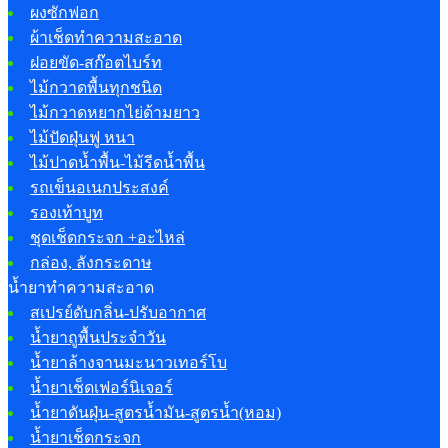
ผงซักฟอก
ผ้าเช็ดทำความสะอาด
ฝอยขัด-สก๊อตไบร์ท
ไม้กวาดพื้นทุกชนิด
ไม้กวาดหยากไย่ด้ามยาว
ไม้ปัดฝุ่นฟู หนา
ไม้ปาดน้ำพื้น-ไม้รีดน้ำพื้น
รถเข็นอเนกประสงค์
รองเท้าบูท
ชุดเช็ดกระจก +อะไหล่
กล่อง, ลังกระดาษ
น้ำยาทำความสะอาด
สเปรย์ดับกลิ่น-ปรับอากาศ
น้ำยาถูพื้นประจำวัน
น้ำยาล้างจานมะนาวเทอร์โบ
น้ำยาเช็ดเฟอร์นิเจอร์
น้ำยาดันฝุ่น-สูตรน้ำมัน-สูตรน้ำ(หอม)
น้ำยาเช็ดกระจก