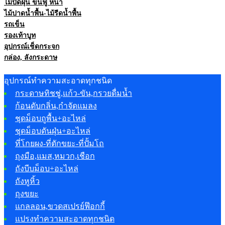
ไม้ปัดฝุ่น ขนฟู หนา
ไม้ปาดน้ำพื้น-ไม้รีดน้ำพื้น
รถเข็น
รองเท้าบูท
อุปกรณ์เช็ดกระจก
กล่อง, ลังกระดาษ
อุปกรณ์ทำความสะอาดทุกชนิด
กระดาษทิชชู่,แก้ว-ขัน,กรวยดื่มน้ำ
ก้อนดับกลิ่น,กำจัดแมลง
ชุดม็อบถูพื้น+อะไหล่
ชุดม็อบดันฝุ่น+อะไหล่
ที่โกยผง-ที่ตักขยะ-ที่ปั้มโถ
ถุงมือ,แมส,หมวก,เชือก
ถังบีบม็อบ+อะไหล่
ถังหูหิ้ว
ถุงขยะ
แกลลอน,ขวดสเปรย์ฟ๊อกกี้
แปรงทำความสะอาดทุกชนิด