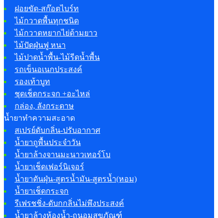
ฝอยขัด-สก๊อตไบร์ท
ไม้กวาดพื้นทุกชนิด
ไม้กวาดหยากไย่ด้ามยาว
ไม้ปัดฝุ่นฟู หนา
ไม้ปาดน้ำพื้น-ไม้รีดน้ำพื้น
รถเข็นอเนกประสงค์
รองเท้าบูท
ชุดเช็ดกระจก +อะไหล่
กล่อง, ลังกระดาษ
น้ำยาทำความสะอาด
สเปรย์ดับกลิ่น-ปรับอากาศ
น้ำยาถูพื้นประจำวัน
น้ำยาล้างจานมะนาวเทอร์โบ
น้ำยาเช็ดเฟอร์นิเจอร์
น้ำยาดันฝุ่น-สูตรน้ำมัน-สูตรน้ำ(หอม)
น้ำยาเช็ดกระจก
รีเฟรชชิ่ง-ดับกกลิ่นไม่พึงประสงค์
น้ำยาล้างห้องน้ำ-ถนอมสุขภัณฑ์