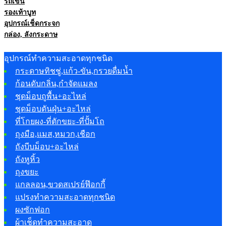
รถเข็น
รองเท้าบูท
อุปกรณ์เช็ดกระจก
กล่อง, ลังกระดาษ
อุปกรณ์ทำความสะอาดทุกชนิด
กระดาษทิชชู่,แก้ว-ขัน,กรวยดื่มน้ำ
ก้อนดับกลิ่น,กำจัดแมลง
ชุดม็อบถูพื้น+อะไหล่
ชุดม็อบดันฝุ่น+อะไหล่
ที่โกยผง-ที่ตักขยะ-ที่ปั้มโถ
ถุงมือ,แมส,หมวก,เชือก
ถังบีบม็อบ+อะไหล่
ถังหูหิ้ว
ถุงขยะ
แกลลอน,ขวดสเปรย์ฟ๊อกกี้
แปรงทำความสะอาดทุกชนิด
ผงซักฟอก
ผ้าเช็ดทำความสะอาด