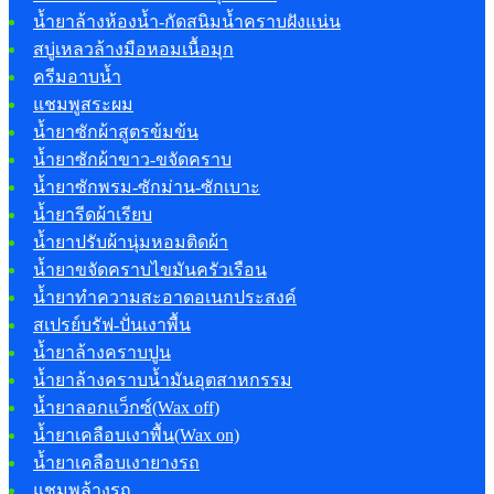
น้ำยาล้างห้องน้ำ-กัดสนิมน้ำคราบฝังแน่น
สบู่เหลวล้างมือหอมเนื้อมุก
ครีมอาบน้ำ
แชมพูสระผม
น้ำยาซักผ้าสูตรข้มข้น
น้ำยาซักผ้าขาว-ขจัดคราบ
น้ำยาซักพรม-ซักม่าน-ซักเบาะ
น้ำยารีดผ้าเรียบ
น้ำยาปรับผ้านุ่มหอมติดผ้า
น้ำยาขจัดคราบไขมันครัวเรือน
น้ำยาทำความสะอาดอเนกประสงค์
สเปรย์บรัฟ-ปั่นเงาพื้น
น้ำยาล้างคราบปูน
น้ำยาล้างคราบน้ำมันอุตสาหกรรม
น้ำยาลอกแว็กซ์(Wax off)
น้ำยาเคลือบเงาพื้น(Wax on)
น้ำยาเคลือบเงายางรถ
แชมพูล้างรถ