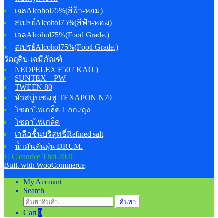
เจลAlcohol75%(สีฟ้า-หอม)
สเปรย์Alcohol75%(สีฟ้า-หอม)
เจลAlcohol75%(Food Grade.)
สเปรย์Alcohol75%(Food Grade.)
วัตถุดิบ-เคมีภัณฑ์
NEOPELEX F50 ( KAO )
SUNTEX – PW
TWEEN 80
หัวสบู่/แชมพู TEXAPON N70
โซดาไฟเกล็ด 1 กก./ถุง
โซดาไฟเกล็ด
เกลือชื้นบริสุทธิ์Refined salt
น้ำมันดันฝุ่น DRUM.
© Cleandee Thai 2026
Built with WooCommerce
.
My Account
Search
ค้นหา:
ค้นหา
Cart
0