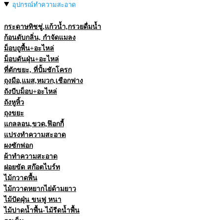
อุปกรณ์ทำความสะอาด
กระดาษทิชชู่,แก้วน้ำ,กรวยดื่มน้ำ
ก้อนดับกลิ่น, กำจัดแมลง
ม็อบถูพื้น+อะไหล่
ม็อบดันฝุ่น+อะไหล่
ที่ตักขยะ, ที่ปั้มชักโครก
ถุงมือ,แมส,หมวก,เชือกฟาง
ถังบีบม็อบ+อะไหล่
ถังหูหิ้ว
ถุงขยะ
แกลลอน,ขวด,ฟ๊อกกี้
แปรงทำความสะอาด
ผงซักฟอก
ผ้าทำความสะอาด
ฝอยขัด สก๊อตไบร์ท
ไม้กวาดพื้น
ไม้กวาดหยากไย่ด้ามยาว
ไม้ปัดฝุ่น ขนฟู หนา
ไม้ปาดน้ำพื้น-ไม้รีดน้ำพื้น