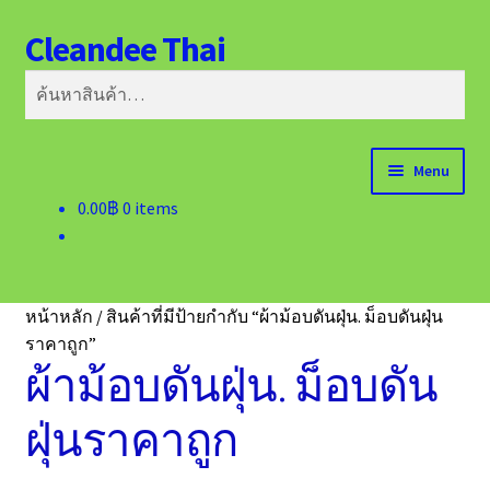
Cleandee Thai
Skip
Skip
ค้นหา
to
to
ค้นหา:
navigation
content
Menu
0.00
฿
0 items
หน้าแรก
ติดต่อเรา
หน้าหลัก
/
สินค้าที่มีป้ายกำกับ “ผ้าม้อบดันฝุ่น. ม็อบดันฝุ่น
ราคาถูก”
ผ้าม้อบดันฝุ่น. ม็อบดัน
ฝุ่นราคาถูก