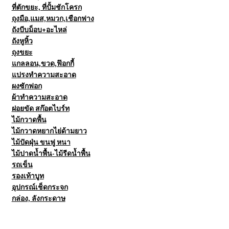
ที่ตักขยะ, ที่ปั้มชักโครก
ถุงมือ,แมส,หมวก,เชือกฟาง
ถังบีบม็อบ+อะไหล่
ถังหูหิ้ว
ถุงขยะ
แกลลอน,ขวด,ฟ๊อกกี้
แปรงทำความสะอาด
ผงซักฟอก
ผ้าทำความสะอาด
ฝอยขัด สก๊อตไบร์ท
ไม้กวาดพื้น
ไม้กวาดหยากไย่ด้ามยาว
ไม้ปัดฝุ่น ขนฟู หนา
ไม้ปาดน้ำพื้น-ไม้รีดน้ำพื้น
รถเข็น
รองเท้าบูท
อุปกรณ์เช็ดกระจก
กล่อง, ลังกระดาษ