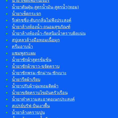
น้ำยาเช็ดเฟอร์นิเจอร์
น้ำยาดันฝุ่น-สูตรน้ำมัน-สูตรน้ำ(หอม)
น้ำยาเช็ดกระจก
รีเฟรชชิ่ง-ดับกกลิ่นไม่พึงประสงค์
น้ำยาล้างห้องน้ำ-ถนอมสุขภัณฑ์
น้ำยาล้างห้องน้ำ-กัดสนิมน้ำคราบฝังแน่น
สบู่เหลวล้างมือหอมเนื้อมุก
ครีมอาบน้ำ
แชมพูสระผม
น้ำยาซักผ้าสูตรข้มข้น
น้ำยาซักผ้าขาว-ขจัดคราบ
น้ำยาซักพรม-ซักม่าน-ซักเบาะ
น้ำยารีดผ้าเรียบ
น้ำยาปรับผ้านุ่มหอมติดผ้า
น้ำยาขจัดคราบไขมันครัวเรือน
น้ำยาทำความสะอาดอเนกประสงค์
สเปรย์บรัฟ-ปั่นเงาพื้น
น้ำยาล้างคราบปูน