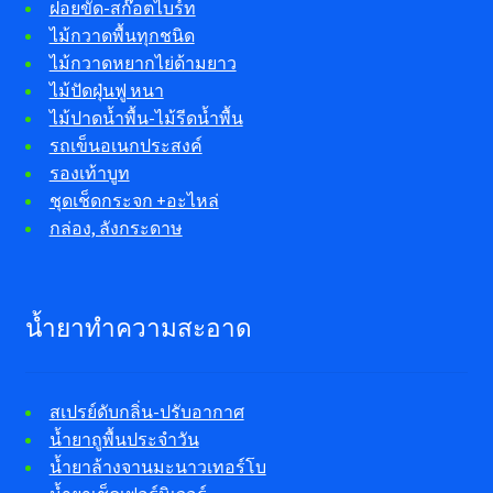
ฝอยขัด-สก๊อตไบร์ท
ไม้กวาดพื้นทุกชนิด
ไม้กวาดหยากไย่ด้ามยาว
ไม้ปัดฝุ่นฟู หนา
ไม้ปาดน้ำพื้น-ไม้รีดน้ำพื้น
รถเข็นอเนกประสงค์
รองเท้าบูท
ชุดเช็ดกระจก +อะไหล่
กล่อง, ลังกระดาษ
น้ำยาทำความสะอาด
สเปรย์ดับกลิ่น-ปรับอากาศ
น้ำยาถูพื้นประจำวัน
น้ำยาล้างจานมะนาวเทอร์โบ