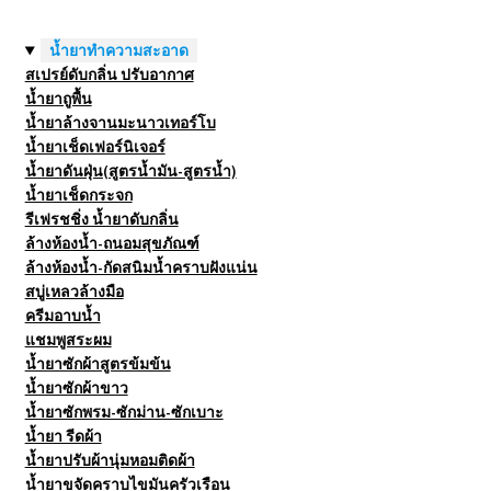
น้ำยาทำความสะอาด
สเปรย์ดับกลิ่น ปรับอากาศ
น้ำยาถูพื้น
น้ำยาล้างจานมะนาวเทอร์โบ
น้ำยาเช็ดเฟอร์นิเจอร์
น้ำยาดันฝุ่น(สูตรน้ำมัน-สูตรน้ำ)
น้ำยาเช็ดกระจก
รีเฟรชชิ่ง น้ำยาดับกลิ่น
ล้างห้องน้ำ-ถนอมสุขภัณฑ์
ล้างห้องน้ำ-กัดสนิมน้ำคราบฝังแน่น
สบู่เหลวล้างมือ
ครีมอาบน้ำ
แชมพูสระผม
น้ำยาซักผ้าสูตรข้มข้น
น้ำยาซักผ้าขาว
น้ำยาซักพรม-ซักม่าน-ซักเบาะ
น้ำยา รีดผ้า
น้ำยาปรับผ้านุ่มหอมติดผ้า
น้ำยาขจัดคราบไขมันครัวเรือน