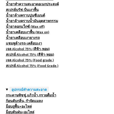
น้ำยาทำความสะอาดอเนกประสงค์
สเปรย์บรัฟ-ปั่นเงาพื้น
น้ำยาล้างคราบปูนซีเมนต์
น้ำยาล้างคราบน้ำมันอุตสาหกรรม
น้ำยาลอกแว็กซ์ (Wax off)
น้ำยาเคลือบเงาพื้น (Wax on)
น้ำยาเคลือบเงายางรถ
แชมพูล้างรถ-เคลือบเงา
เจล Alcohol 75% (สีฟ้า-หอม)
สเปรย์ Alcohol 75% (สีฟ้า-หอม)
เจล Alcohol 75% (Food grade.)
สเปรย์ Alcohol 75% (Food Grade.)
อุปกรณ์ทำความสะอาด
กระดาษทิชชู่,แก้วน้ำ,กรวยดื่มน้ำ
ก้อนดับกลิ่น, กำจัดแมลง
ม็อบถูพื้น+อะไหล่
ม็อบดันฝุ่น+อะไหล่