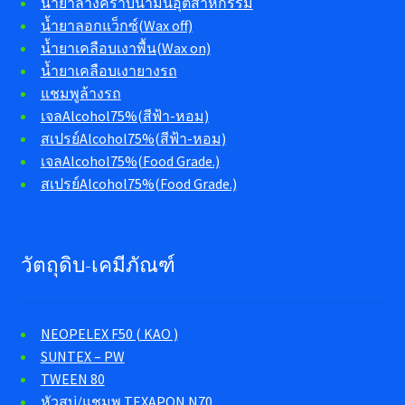
น้ำยาล้างคราบน้ำมันอุตสาหกรรม
น้ำยาลอกแว็กซ์(Wax off)
น้ำยาเคลือบเงาพื้น(Wax on)
น้ำยาเคลือบเงายางรถ
แชมพูล้างรถ
เจลAlcohol75%(สีฟ้า-หอม)
สเปรย์Alcohol75%(สีฟ้า-หอม)
เจลAlcohol75%(Food Grade.)
สเปรย์Alcohol75%(Food Grade.)
วัตถุดิบ-เคมีภัณฑ์
NEOPELEX F50 ( KAO )
SUNTEX – PW
TWEEN 80
หัวสบู่/แชมพู TEXAPON N70