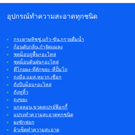
อุปกรณ์ทำความสะอาดทุกชนิด
กระดาษทิชชู่,แก้ว-ขัน,กรวยดื่มน้ำ
ก้อนดับกลิ่น,กำจัดแมลง
ชุดม็อบถูพื้น+อะไหล่
ชุดม็อบดันฝุ่น+อะไหล่
ที่โกยผง-ที่ตักขยะ-ที่ปั้มโถ
ถุงมือ,แมส,หมวก,เชือก
ถังบีบม็อบ+อะไหล่
ถังหูหิ้ว
ถุงขยะ
แกลลอน,ขวดสเปรย์ฟ๊อกกี้
แปรงทำความสะอาดทุกชนิด
ผงซักฟอก
ผ้าเช็ดทำความสะอาด