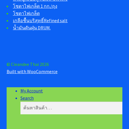
โซดาไฟเกล็ด 1 กก./ถุง
โซดาไฟเกล็ด
เกลือชื้นบริสุทธิ์Refined salt
น้ำมันดันฝุ่น DRUM.
© Cleandee Thai 2026
Built with WooCommerce
.
My Account
Search
ค้นหา:
ค้นหา