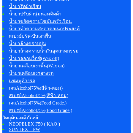
น้ำยารีดผ้าเรียบ
น้ำยาปรับผ้านุ่มหอมติดผ้า
น้ำยาขจัดคราบไขมันครัวเรือน
น้ำยาทำความสะอาดอเนกประสงค์
สเปรย์บรัฟ-ปั่นเงาพื้น
น้ำยาล้างคราบปูน
น้ำยาล้างคราบน้ำมันอุตสาหกรรม
น้ำยาลอกแว็กซ์(Wax off)
น้ำยาเคลือบเงาพื้น(Wax on)
น้ำยาเคลือบเงายางรถ
แชมพูล้างรถ
เจลAlcohol75%(สีฟ้า-หอม)
สเปรย์Alcohol75%(สีฟ้า-หอม)
เจลAlcohol75%(Food Grade.)
สเปรย์Alcohol75%(Food Grade.)
วัตถุดิบ-เคมีภัณฑ์
NEOPELEX F50 ( KAO )
SUNTEX – PW