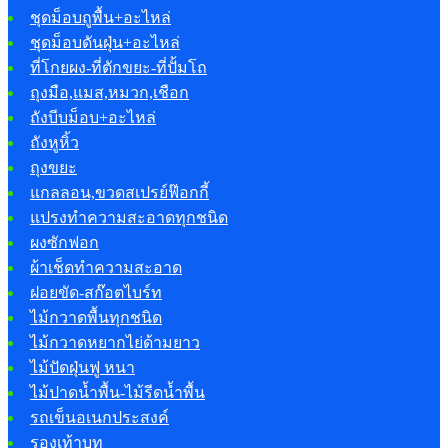
ชุดม็อบถูพื้น+อะไหล่
ชุดม็อบดันฝุ่น+อะไหล่
ที่โกยผง-ที่ตักขยะ-ที่ปั้มโถ
ถุงมือ,แมส,หมวก,เชือก
ถังบีบม็อบ+อะไหล่
ถังหูหิ้ว
ถุงขยะ
แกลลอน,ขวดสเปรย์ฟ๊อกกี้
แปรงทำความสะอาดทุกชนิด
ผงซักฟอก
ผ้าเช็ดทำความสะอาด
ฝอยขัด-สก๊อตไบร์ท
ไม้กวาดพื้นทุกชนิด
ไม้กวาดหยากไย่ด้ามยาว
ไม้ปัดฝุ่นฟู หนา
ไม้ปาดน้ำพื้น-ไม้รีดน้ำพื้น
รถเข็นอเนกประสงค์
รองเท้าบูท