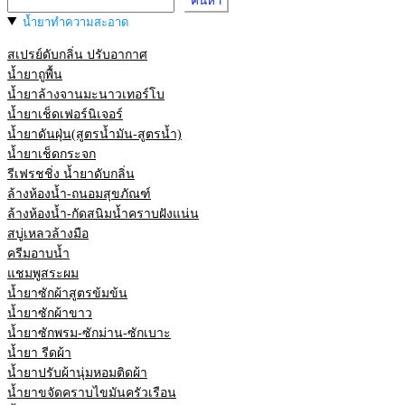
ค้นหา
น้ำยาทำความสะอาด
สเปรย์ดับกลิ่น ปรับอากาศ
น้ำยาถูพื้น
น้ำยาล้างจานมะนาวเทอร์โบ
น้ำยาเช็ดเฟอร์นิเจอร์
น้ำยาดันฝุ่น(สูตรน้ำมัน-สูตรน้ำ)
น้ำยาเช็ดกระจก
รีเฟรชชิ่ง น้ำยาดับกลิ่น
ล้างห้องน้ำ-ถนอมสุขภัณฑ์
ล้างห้องน้ำ-กัดสนิมน้ำคราบฝังแน่น
สบู่เหลวล้างมือ
ครีมอาบน้ำ
แชมพูสระผม
น้ำยาซักผ้าสูตรข้มข้น
น้ำยาซักผ้าขาว
น้ำยาซักพรม-ซักม่าน-ซักเบาะ
น้ำยา รีดผ้า
น้ำยาปรับผ้านุ่มหอมติดผ้า
น้ำยาขจัดคราบไขมันครัวเรือน