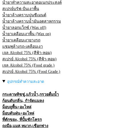
น้ำยาทำความสะอาดอเนกประสงค์
สเปรย์บรัฟ-ปั่นเงาพื้น
น้ำยาล้างคราบปูนซีเมนต์
น้ำยาล้างคราบน้ำมันอุตสาหกรรม
น้ำยาลอกแว็กซ์ (Wax off)
น้ำยาเคลือบเงาพื้น (Wax on)
น้ำยาเคลือบเงายางรถ
แชมพูล้างรถ-เคลือบเงา
เจล Alcohol 75% (สีฟ้า-หอม)
สเปรย์ Alcohol 75% (สีฟ้า-หอม)
เจล Alcohol 75% (Food grade.)
สเปรย์ Alcohol 75% (Food Grade.)
อุปกรณ์ทำความสะอาด
กระดาษทิชชู่,แก้วน้ำ,กรวยดื่มน้ำ
ก้อนดับกลิ่น, กำจัดแมลง
ม็อบถูพื้น+อะไหล่
ม็อบดันฝุ่น+อะไหล่
ที่ตักขยะ, ที่ปั้มชักโครก
ถุงมือ,แมส,หมวก,เชือกฟาง