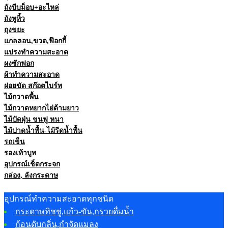
ถังบีบม็อบ+อะไหล่
ถังหูหิ้ว
ถุงขยะ
แกลลอน,ขวด,ฟ๊อกกี้
แปรงทำความสะอาด
ผงซักฟอก
ผ้าทำความสะอาด
ฝอยขัด สก๊อตไบร์ท
ไม้กวาดพื้น
ไม้กวาดหยากไย่ด้ามยาว
ไม้ปัดฝุ่น ขนฟู หนา
ไม้ปาดน้ำพื้น-ไม้รีดน้ำพื้น
รถเข็น
รองเท้าบูท
อุปกรณ์เช็ดกระจก
กล่อง, ลังกระดาษ
อุปกรณ์ทำความสะอาดทุกชนิด
กระดาษทิชชู่,แก้ว-ขัน,กรวยดื่มน้ำ
ก้อนดับกลิ่น,กำจัดแมลง