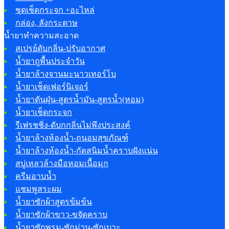
ชุดเช็ดกระจก +อะไหล่
กล่อง, ลังกระดาษ
น้ำยาทำความสะอาด
สเปรย์ดับกลิ่น-ปรับอากาศ
น้ำยาถูพื้นประจำวัน
น้ำยาล้างจานมะนาวเทอร์โบ
น้ำยาเช็ดเฟอร์นิเจอร์
น้ำยาดันฝุ่น-สูตรน้ำมัน-สูตรน้ำ(หอม)
น้ำยาเช็ดกระจก
รีเฟรชชิ่ง-ดับกกลิ่นไม่พึงประสงค์
น้ำยาล้างห้องน้ำ-ถนอมสุขภัณฑ์
น้ำยาล้างห้องน้ำ-กัดสนิมน้ำคราบฝังแน่น
สบู่เหลวล้างมือหอมเนื้อมุก
ครีมอาบน้ำ
แชมพูสระผม
น้ำยาซักผ้าสูตรข้มข้น
น้ำยาซักผ้าขาว-ขจัดคราบ
น้ำยาซักพรม-ซักม่าน-ซักเบาะ