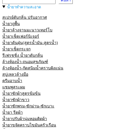
ค้นหา
น้ำยาทำความสะอาด
สเปรย์ดับกลิ่น ปรับอากาศ
น้ำยาถูพื้น
น้ำยาล้างจานมะนาวเทอร์โบ
น้ำยาเช็ดเฟอร์นิเจอร์
น้ำยาดันฝุ่น(สูตรน้ำมัน-สูตรน้ำ)
น้ำยาเช็ดกระจก
รีเฟรชชิ่ง น้ำยาดับกลิ่น
ล้างห้องน้ำ-ถนอมสุขภัณฑ์
ล้างห้องน้ำ-กัดสนิมน้ำคราบฝังแน่น
สบู่เหลวล้างมือ
ครีมอาบน้ำ
แชมพูสระผม
น้ำยาซักผ้าสูตรข้มข้น
น้ำยาซักผ้าขาว
น้ำยาซักพรม-ซักม่าน-ซักเบาะ
น้ำยา รีดผ้า
น้ำยาปรับผ้านุ่มหอมติดผ้า
น้ำยาขจัดคราบไขมันครัวเรือน