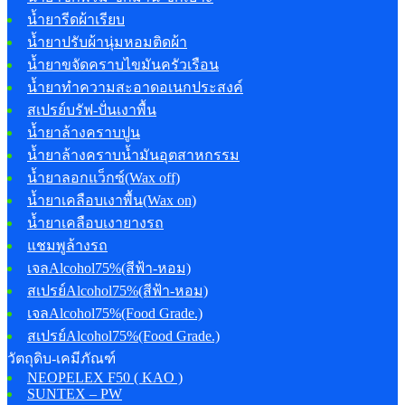
น้ำยารีดผ้าเรียบ
น้ำยาปรับผ้านุ่มหอมติดผ้า
น้ำยาขจัดคราบไขมันครัวเรือน
น้ำยาทำความสะอาดอเนกประสงค์
สเปรย์บรัฟ-ปั่นเงาพื้น
น้ำยาล้างคราบปูน
น้ำยาล้างคราบน้ำมันอุตสาหกรรม
น้ำยาลอกแว็กซ์(Wax off)
น้ำยาเคลือบเงาพื้น(Wax on)
น้ำยาเคลือบเงายางรถ
แชมพูล้างรถ
เจลAlcohol75%(สีฟ้า-หอม)
สเปรย์Alcohol75%(สีฟ้า-หอม)
เจลAlcohol75%(Food Grade.)
สเปรย์Alcohol75%(Food Grade.)
วัตถุดิบ-เคมีภัณฑ์
NEOPELEX F50 ( KAO )
SUNTEX – PW