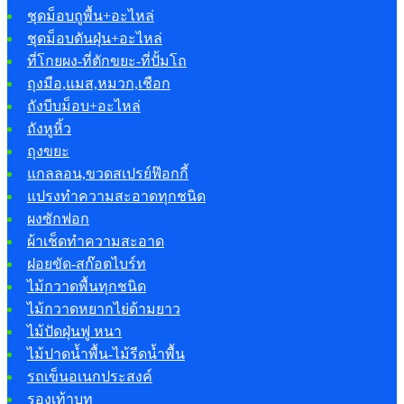
ชุดม็อบถูพื้น+อะไหล่
ชุดม็อบดันฝุ่น+อะไหล่
ที่โกยผง-ที่ตักขยะ-ที่ปั้มโถ
ถุงมือ,แมส,หมวก,เชือก
ถังบีบม็อบ+อะไหล่
ถังหูหิ้ว
ถุงขยะ
แกลลอน,ขวดสเปรย์ฟ๊อกกี้
แปรงทำความสะอาดทุกชนิด
ผงซักฟอก
ผ้าเช็ดทำความสะอาด
ฝอยขัด-สก๊อตไบร์ท
ไม้กวาดพื้นทุกชนิด
ไม้กวาดหยากไย่ด้ามยาว
ไม้ปัดฝุ่นฟู หนา
ไม้ปาดน้ำพื้น-ไม้รีดน้ำพื้น
รถเข็นอเนกประสงค์
รองเท้าบูท