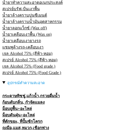
น้ำยาทำความสะอาดอเนกประสงค์
สเปรย์บรัฟ-ปั่นเงาพื้น
น้ำยาล้างคราบปูนซีเมนต์
น้ำยาล้างคราบน้ำมันอุตสาหกรรม
น้ำยาลอกแว็กซ์ (Wax off)
น้ำยาเคลือบเงาพื้น (Wax on)
น้ำยาเคลือบเงายางรถ
แชมพูล้างรถ-เคลือบเงา
เจล Alcohol 75% (สีฟ้า-หอม)
สเปรย์ Alcohol 75% (สีฟ้า-หอม)
เจล Alcohol 75% (Food grade.)
สเปรย์ Alcohol 75% (Food Grade.)
อุปกรณ์ทำความสะอาด
กระดาษทิชชู่,แก้วน้ำ,กรวยดื่มน้ำ
ก้อนดับกลิ่น, กำจัดแมลง
ม็อบถูพื้น+อะไหล่
ม็อบดันฝุ่น+อะไหล่
ที่ตักขยะ, ที่ปั้มชักโครก
ถุงมือ,แมส,หมวก,เชือกฟาง