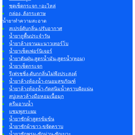
ชุดเช็ดกระจก +อะไหล่
กล่อง, ลังกระดาษ
น้ำยาทำความสะอาด
สเปรย์ดับกลิ่น-ปรับอากาศ
น้ำยาถูพื้นประจำวัน
น้ำยาล้างจานมะนาวเทอร์โบ
น้ำยาเช็ดเฟอร์นิเจอร์
น้ำยาดันฝุ่น-สูตรน้ำมัน-สูตรน้ำ(หอม)
น้ำยาเช็ดกระจก
รีเฟรชชิ่ง-ดับกกลิ่นไม่พึงประสงค์
น้ำยาล้างห้องน้ำ-ถนอมสุขภัณฑ์
น้ำยาล้างห้องน้ำ-กัดสนิมน้ำคราบฝังแน่น
สบู่เหลวล้างมือหอมเนื้อมุก
ครีมอาบน้ำ
แชมพูสระผม
น้ำยาซักผ้าสูตรข้มข้น
น้ำยาซักผ้าขาว-ขจัดคราบ
น้ำยาซักพรม-ซักม่าน-ซักเบาะ