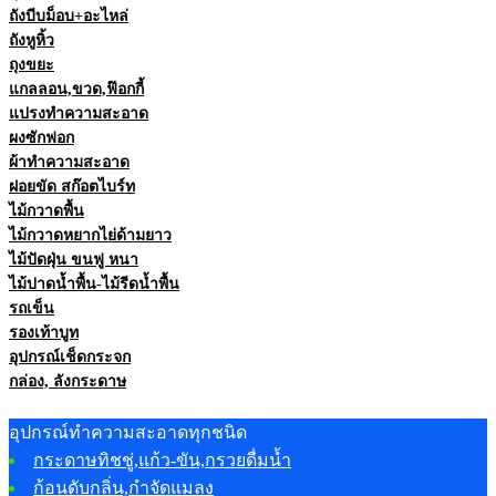
ถังบีบม็อบ+อะไหล่
ถังหูหิ้ว
ถุงขยะ
แกลลอน,ขวด,ฟ๊อกกี้
แปรงทำความสะอาด
ผงซักฟอก
ผ้าทำความสะอาด
ฝอยขัด สก๊อตไบร์ท
ไม้กวาดพื้น
ไม้กวาดหยากไย่ด้ามยาว
ไม้ปัดฝุ่น ขนฟู หนา
ไม้ปาดน้ำพื้น-ไม้รีดน้ำพื้น
รถเข็น
รองเท้าบูท
อุปกรณ์เช็ดกระจก
กล่อง, ลังกระดาษ
อุปกรณ์ทำความสะอาดทุกชนิด
กระดาษทิชชู่,แก้ว-ขัน,กรวยดื่มน้ำ
ก้อนดับกลิ่น,กำจัดแมลง