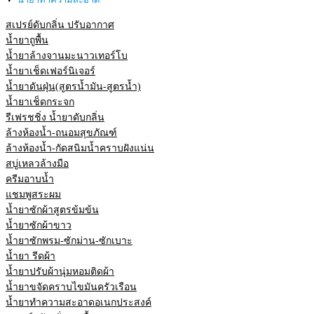
สเปรย์ดับกลิ่น ปรับอากาศ
น้ำยาถูพื้น
น้ำยาล้างจานมะนาวเทอร์โบ
น้ำยาเช็ดเฟอร์นิเจอร์
น้ำยาดันฝุ่น(สูตรน้ำมัน-สูตรน้ำ)
น้ำยาเช็ดกระจก
รีเฟรชชิ่ง น้ำยาดับกลิ่น
ล้างห้องน้ำ-ถนอมสุขภัณฑ์
ล้างห้องน้ำ-กัดสนิมน้ำคราบฝังแน่น
สบู่เหลวล้างมือ
ครีมอาบน้ำ
แชมพูสระผม
น้ำยาซักผ้าสูตรข้มข้น
น้ำยาซักผ้าขาว
น้ำยาซักพรม-ซักม่าน-ซักเบาะ
น้ำยา รีดผ้า
น้ำยาปรับผ้านุ่มหอมติดผ้า
น้ำยาขจัดคราบไขมันครัวเรือน
น้ำยาทำความสะอาดอเนกประสงค์