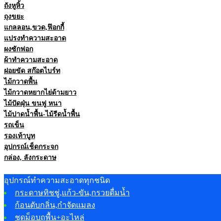
ถังหูหิ้ว
ถุงขยะ
แกลลอน,ขวด,ฟ๊อกกี้
แปรงทำความสะอาด
ผงซักฟอก
ผ้าทำความสะอาด
ฝอยขัด สก๊อตไบร์ท
ไม้กวาดพื้น
ไม้กวาดหยากไย่ด้ามยาว
ไม้ปัดฝุ่น ขนฟู หนา
ไม้ปาดน้ำพื้น-ไม้รีดน้ำพื้น
รถเข็น
รองเท้าบูท
อุปกรณ์เช็ดกระจก
กล่อง, ลังกระดาษ
อุปกรณ์ทำความสะอาดทุกชนิด
กระดาษทิชชู่,แก้ว-ขัน,กรวยดื่มน้ำ
ก้อนดับกลิ่น,กำจัดแมลง
ชุดม็อบถูพื้น+อะไหล่