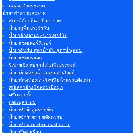
กล่อง, ลังกระดาษ
น้ำยาทำความสะอาด
สเปรย์ดับกลิ่น-ปรับอากาศ
น้ำยาถูพื้นประจำวัน
น้ำยาล้างจานมะนาวเทอร์โบ
น้ำยาเช็ดเฟอร์นิเจอร์
น้ำยาดันฝุ่น-สูตรน้ำมัน-สูตรน้ำ(หอม)
น้ำยาเช็ดกระจก
รีเฟรชชิ่ง-ดับกกลิ่นไม่พึงประสงค์
น้ำยาล้างห้องน้ำ-ถนอมสุขภัณฑ์
น้ำยาล้างห้องน้ำ-กัดสนิมน้ำคราบฝังแน่น
สบู่เหลวล้างมือหอมเนื้อมุก
ครีมอาบน้ำ
แชมพูสระผม
น้ำยาซักผ้าสูตรข้มข้น
น้ำยาซักผ้าขาว-ขจัดคราบ
น้ำยาซักพรม-ซักม่าน-ซักเบาะ
น้ำยารีดผ้าเรียบ