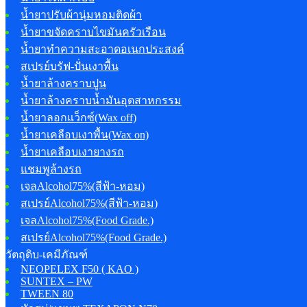
น้ำยาปรับผ้านุ่มหอมติดผ้า
น้ำยาขจัดคราบไขมันครัวเรือน
น้ำยาทำความสะอาดอเนกประสงค์
สเปรย์บรัฟ-ปั่นเงาพื้น
น้ำยาล้างคราบปูน
น้ำยาล้างคราบน้ำมันอุตสาหกรรม
น้ำยาลอกแว็กซ์(Wax off)
น้ำยาเคลือบเงาพื้น(Wax on)
น้ำยาเคลือบเงายางรถ
แชมพูล้างรถ
เจลAlcohol75%(สีฟ้า-หอม)
สเปรย์Alcohol75%(สีฟ้า-หอม)
เจลAlcohol75%(Food Grade.)
สเปรย์Alcohol75%(Food Grade.)
วัตถุดิบ-เคมีภัณฑ์
NEOPELEX F50 ( KAO )
SUNTEX – PW
TWEEN 80