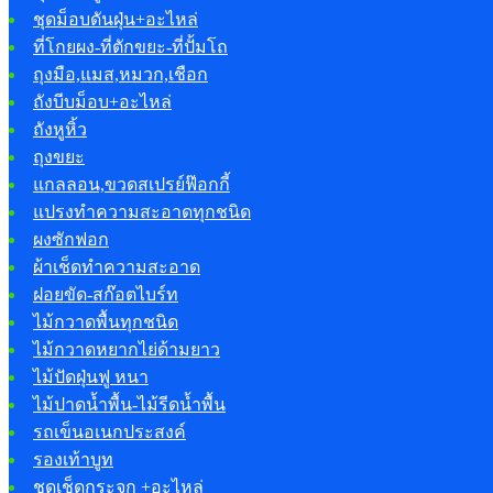
ชุดม็อบดันฝุ่น+อะไหล่
ที่โกยผง-ที่ตักขยะ-ที่ปั้มโถ
ถุงมือ,แมส,หมวก,เชือก
ถังบีบม็อบ+อะไหล่
ถังหูหิ้ว
ถุงขยะ
แกลลอน,ขวดสเปรย์ฟ๊อกกี้
แปรงทำความสะอาดทุกชนิด
ผงซักฟอก
ผ้าเช็ดทำความสะอาด
ฝอยขัด-สก๊อตไบร์ท
ไม้กวาดพื้นทุกชนิด
ไม้กวาดหยากไย่ด้ามยาว
ไม้ปัดฝุ่นฟู หนา
ไม้ปาดน้ำพื้น-ไม้รีดน้ำพื้น
รถเข็นอเนกประสงค์
รองเท้าบูท
ชุดเช็ดกระจก +อะไหล่