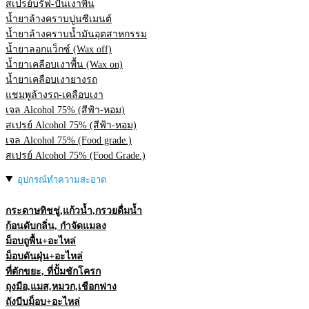
สเปรย์บรัฟ-ปั่นเงาพื้น
น้ำยาล้างคราบปูนซีเมนต์
น้ำยาล้างคราบน้ำมันอุตสาหกรรม
น้ำยาลอกแว็กซ์ (Wax off)
น้ำยาเคลือบเงาพื้น (Wax on)
น้ำยาเคลือบเงายางรถ
แชมพูล้างรถ-เคลือบเงา
เจล Alcohol 75% (สีฟ้า-หอม)
สเปรย์ Alcohol 75% (สีฟ้า-หอม)
เจล Alcohol 75% (Food grade.)
สเปรย์ Alcohol 75% (Food Grade.)
อุปกรณ์ทำความสะอาด
กระดาษทิชชู่,แก้วน้ำ,กรวยดื่มน้ำ
ก้อนดับกลิ่น, กำจัดแมลง
ม็อบถูพื้น+อะไหล่
ม็อบดันฝุ่น+อะไหล่
ที่ตักขยะ, ที่ปั้มชักโครก
ถุงมือ,แมส,หมวก,เชือกฟาง
ถังบีบม็อบ+อะไหล่