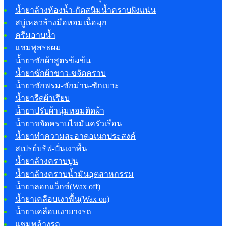
น้ำยาล้างห้องน้ำ-กัดสนิมน้ำคราบฝังแน่น
สบู่เหลวล้างมือหอมเนื้อมุก
ครีมอาบน้ำ
แชมพูสระผม
น้ำยาซักผ้าสูตรข้มข้น
น้ำยาซักผ้าขาว-ขจัดคราบ
น้ำยาซักพรม-ซักม่าน-ซักเบาะ
น้ำยารีดผ้าเรียบ
น้ำยาปรับผ้านุ่มหอมติดผ้า
น้ำยาขจัดคราบไขมันครัวเรือน
น้ำยาทำความสะอาดอเนกประสงค์
สเปรย์บรัฟ-ปั่นเงาพื้น
น้ำยาล้างคราบปูน
น้ำยาล้างคราบน้ำมันอุตสาหกรรม
น้ำยาลอกแว็กซ์(Wax off)
น้ำยาเคลือบเงาพื้น(Wax on)
น้ำยาเคลือบเงายางรถ
แชมพูล้างรถ