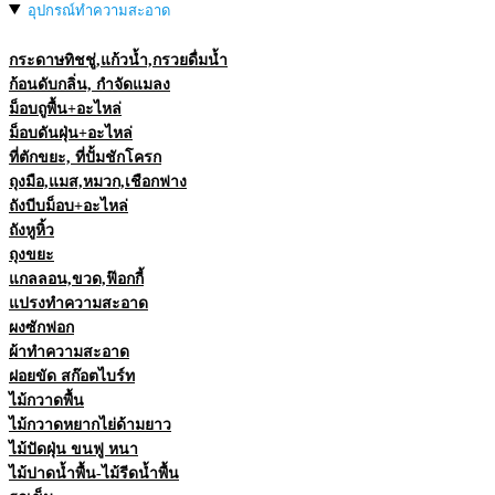
อุปกรณ์ทำความสะอาด
กระดาษทิชชู่,แก้วน้ำ,กรวยดื่มน้ำ
ก้อนดับกลิ่น, กำจัดแมลง
ม็อบถูพื้น+อะไหล่
ม็อบดันฝุ่น+อะไหล่
ที่ตักขยะ, ที่ปั้มชักโครก
ถุงมือ,แมส,หมวก,เชือกฟาง
ถังบีบม็อบ+อะไหล่
ถังหูหิ้ว
ถุงขยะ
แกลลอน,ขวด,ฟ๊อกกี้
แปรงทำความสะอาด
ผงซักฟอก
ผ้าทำความสะอาด
ฝอยขัด สก๊อตไบร์ท
ไม้กวาดพื้น
ไม้กวาดหยากไย่ด้ามยาว
ไม้ปัดฝุ่น ขนฟู หนา
ไม้ปาดน้ำพื้น-ไม้รีดน้ำพื้น