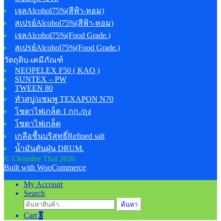
เจลAlcohol75%(สีฟ้า-หอม)
สเปรย์Alcohol75%(สีฟ้า-หอม)
เจลAlcohol75%(Food Grade.)
สเปรย์Alcohol75%(Food Grade.)
วัตถุดิบ-เคมีภัณฑ์
NEOPELEX F50 ( KAO )
SUNTEX – PW
TWEEN 80
หัวสบู่/แชมพู TEXAPON N70
โซดาไฟเกล็ด 1 กก./ถุง
โซดาไฟเกล็ด
เกลือชื้นบริสุทธิ์Refined salt
น้ำมันดันฝุ่น DRUM.
© Cleandee Thai 2026
Built with WooCommerce
.
My Account
Search
ค้นหา:
ค้นหา
Cart
0