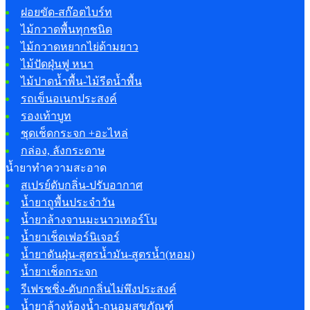
ฝอยขัด-สก๊อตไบร์ท
ไม้กวาดพื้นทุกชนิด
ไม้กวาดหยากไย่ด้ามยาว
ไม้ปัดฝุ่นฟู หนา
ไม้ปาดน้ำพื้น-ไม้รีดน้ำพื้น
รถเข็นอเนกประสงค์
รองเท้าบูท
ชุดเช็ดกระจก +อะไหล่
กล่อง, ลังกระดาษ
น้ำยาทำความสะอาด
สเปรย์ดับกลิ่น-ปรับอากาศ
น้ำยาถูพื้นประจำวัน
น้ำยาล้างจานมะนาวเทอร์โบ
น้ำยาเช็ดเฟอร์นิเจอร์
น้ำยาดันฝุ่น-สูตรน้ำมัน-สูตรน้ำ(หอม)
น้ำยาเช็ดกระจก
รีเฟรชชิ่ง-ดับกกลิ่นไม่พึงประสงค์
น้ำยาล้างห้องน้ำ-ถนอมสุขภัณฑ์