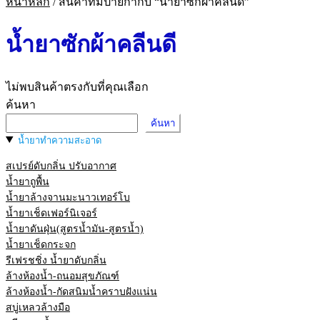
หน้าหลัก
/
สินค้าที่มีป้ายกำกับ “น้ำยาซักผ้าคลีนดี”
น้ำยาซักผ้าคลีนดี
ไม่พบสินค้าตรงกับที่คุณเลือก
ค้นหา
ค้นหา
น้ำยาทำความสะอาด
สเปรย์ดับกลิ่น ปรับอากาศ
น้ำยาถูพื้น
น้ำยาล้างจานมะนาวเทอร์โบ
น้ำยาเช็ดเฟอร์นิเจอร์
น้ำยาดันฝุ่น(สูตรน้ำมัน-สูตรน้ำ)
น้ำยาเช็ดกระจก
รีเฟรชชิ่ง น้ำยาดับกลิ่น
ล้างห้องน้ำ-ถนอมสุขภัณฑ์
ล้างห้องน้ำ-กัดสนิมน้ำคราบฝังแน่น
สบู่เหลวล้างมือ