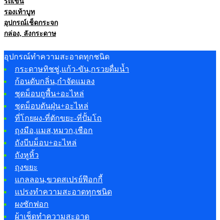
รถเข็น
รองเท้าบูท
อุปกรณ์เช็ดกระจก
กล่อง, ลังกระดาษ
อุปกรณ์ทำความสะอาดทุกชนิด
กระดาษทิชชู่,แก้ว-ขัน,กรวยดื่มน้ำ
ก้อนดับกลิ่น,กำจัดแมลง
ชุดม็อบถูพื้น+อะไหล่
ชุดม็อบดันฝุ่น+อะไหล่
ที่โกยผง-ที่ตักขยะ-ที่ปั้มโถ
ถุงมือ,แมส,หมวก,เชือก
ถังบีบม็อบ+อะไหล่
ถังหูหิ้ว
ถุงขยะ
แกลลอน,ขวดสเปรย์ฟ๊อกกี้
แปรงทำความสะอาดทุกชนิด
ผงซักฟอก
ผ้าเช็ดทำความสะอาด