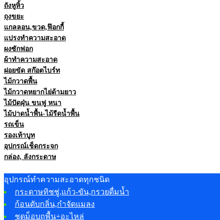
ถังหูหิ้ว
ถุงขยะ
แกลลอน,ขวด,ฟ๊อกกี้
แปรงทำความสะอาด
ผงซักฟอก
ผ้าทำความสะอาด
ฝอยขัด สก๊อตไบร์ท
ไม้กวาดพื้น
ไม้กวาดหยากไย่ด้ามยาว
ไม้ปัดฝุ่น ขนฟู หนา
ไม้ปาดน้ำพื้น-ไม้รีดน้ำพื้น
รถเข็น
รองเท้าบูท
อุปกรณ์เช็ดกระจก
กล่อง, ลังกระดาษ
อุปกรณ์ทำความสะอาดทุกชนิด
กระดาษทิชชู่,แก้ว-ขัน,กรวยดื่มน้ำ
ก้อนดับกลิ่น,กำจัดแมลง
ชุดม็อบถูพื้น+อะไหล่