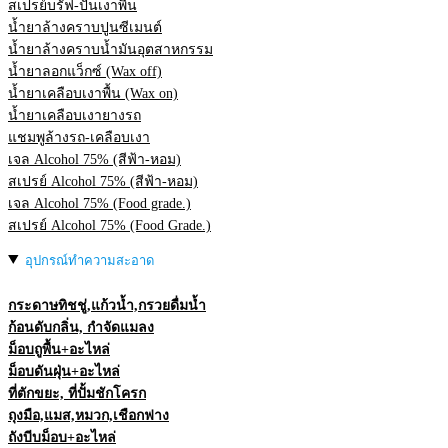
สเปรย์บรัฟ-ปั่นเงาพื้น
น้ำยาล้างคราบปูนซีเมนต์
น้ำยาล้างคราบน้ำมันอุตสาหกรรม
น้ำยาลอกแว็กซ์ (Wax off)
น้ำยาเคลือบเงาพื้น (Wax on)
น้ำยาเคลือบเงายางรถ
แชมพูล้างรถ-เคลือบเงา
เจล Alcohol 75% (สีฟ้า-หอม)
สเปรย์ Alcohol 75% (สีฟ้า-หอม)
เจล Alcohol 75% (Food grade.)
สเปรย์ Alcohol 75% (Food Grade.)
อุปกรณ์ทำความสะอาด
กระดาษทิชชู่,แก้วน้ำ,กรวยดื่มน้ำ
ก้อนดับกลิ่น, กำจัดแมลง
ม็อบถูพื้น+อะไหล่
ม็อบดันฝุ่น+อะไหล่
ที่ตักขยะ, ที่ปั้มชักโครก
ถุงมือ,แมส,หมวก,เชือกฟาง
ถังบีบม็อบ+อะไหล่