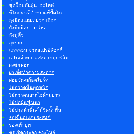
ชุดม็อบดันฝุ่น+อะไหล่
ที่โกยผง-ที่ตักขยะ-ที่ปั้มโถ
ถุงมือ,แมส,หมวก,เชือก
ถังบีบม็อบ+อะไหล่
ถังหูหิ้ว
ถุงขยะ
แกลลอน,ขวดสเปรย์ฟ๊อกกี้
แปรงทำความสะอาดทุกชนิด
ผงซักฟอก
ผ้าเช็ดทำความสะอาด
ฝอยขัด-สก๊อตไบร์ท
ไม้กวาดพื้นทุกชนิด
ไม้กวาดหยากไย่ด้ามยาว
ไม้ปัดฝุ่นฟู หนา
ไม้ปาดน้ำพื้น-ไม้รีดน้ำพื้น
รถเข็นอเนกประสงค์
รองเท้าบูท
ชุดเช็ดกระจก +อะไหล่