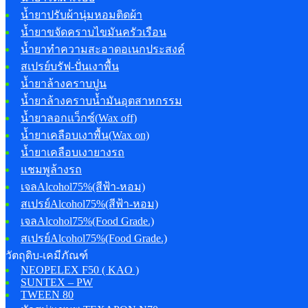
น้ำยาปรับผ้านุ่มหอมติดผ้า
น้ำยาขจัดคราบไขมันครัวเรือน
น้ำยาทำความสะอาดอเนกประสงค์
สเปรย์บรัฟ-ปั่นเงาพื้น
น้ำยาล้างคราบปูน
น้ำยาล้างคราบน้ำมันอุตสาหกรรม
น้ำยาลอกแว็กซ์(Wax off)
น้ำยาเคลือบเงาพื้น(Wax on)
น้ำยาเคลือบเงายางรถ
แชมพูล้างรถ
เจลAlcohol75%(สีฟ้า-หอม)
สเปรย์Alcohol75%(สีฟ้า-หอม)
เจลAlcohol75%(Food Grade.)
สเปรย์Alcohol75%(Food Grade.)
วัตถุดิบ-เคมีภัณฑ์
NEOPELEX F50 ( KAO )
SUNTEX – PW
TWEEN 80