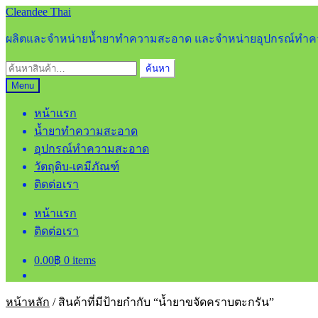
Skip
Skip
Cleandee Thai
to
to
navigation
content
ผลิตและจำหน่ายน้ำยาทำความสะอาด และจำหน่ายอุปกรณ์ท
ค้นหา:
ค้นหา
Menu
หน้าแรก
น้ำยาทำความสะอาด
อุปกรณ์ทำความสะอาด
วัตถุดิบ-เคมีภัณฑ์
ติดต่อเรา
หน้าแรก
ติดต่อเรา
0.00
฿
0 items
หน้าหลัก
/
สินค้าที่มีป้ายกำกับ “น้ำยาขจัดคราบตะกรัน”