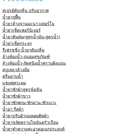
สเปรย์ดับกลิ่น ปรับอากาศ
น้ำยาถูพื้น
น้ำยาล้างจานมะนาวเทอร์โบ
น้ำยาเช็ดเฟอร์นิเจอร์
น้ำยาดันฝุ่น(สูตรน้ำมัน-สูตรน้ำ)
น้ำยาเช็ดกระจก
รีเฟรชชิ่ง น้ำยาดับกลิ่น
ล้างห้องน้ำ-ถนอมสุขภัณฑ์
ล้างห้องน้ำ-กัดสนิมน้ำคราบฝังแน่น
สบู่เหลวล้างมือ
ครีมอาบน้ำ
แชมพูสระผม
น้ำยาซักผ้าสูตรข้มข้น
น้ำยาซักผ้าขาว
น้ำยาซักพรม-ซักม่าน-ซักเบาะ
น้ำยา รีดผ้า
น้ำยาปรับผ้านุ่มหอมติดผ้า
น้ำยาขจัดคราบไขมันครัวเรือน
น้ำยาทำความสะอาดอเนกประสงค์