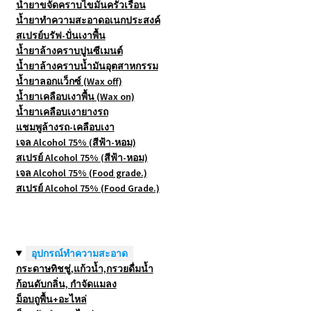
น้ำยาขจัดคราบไขมันครัวเรือน
น้ำยาทำความสะอาดอเนกประสงค์
สเปรย์บรัฟ-ปั่นเงาพื้น
น้ำยาล้างคราบปูนซีเมนต์
น้ำยาล้างคราบน้ำมันอุตสาหกรรม
น้ำยาลอกแว็กซ์ (Wax off)
น้ำยาเคลือบเงาพื้น (Wax on)
น้ำยาเคลือบเงายางรถ
แชมพูล้างรถ-เคลือบเงา
เจล Alcohol 75% (สีฟ้า-หอม)
สเปรย์ Alcohol 75% (สีฟ้า-หอม)
เจล Alcohol 75% (Food grade.)
สเปรย์ Alcohol 75% (Food Grade.)
อุปกรณ์ทำความสะอาด
กระดาษทิชชู่,แก้วน้ำ,กรวยดื่มน้ำ
ก้อนดับกลิ่น, กำจัดแมลง
ม็อบถูพื้น+อะไหล่