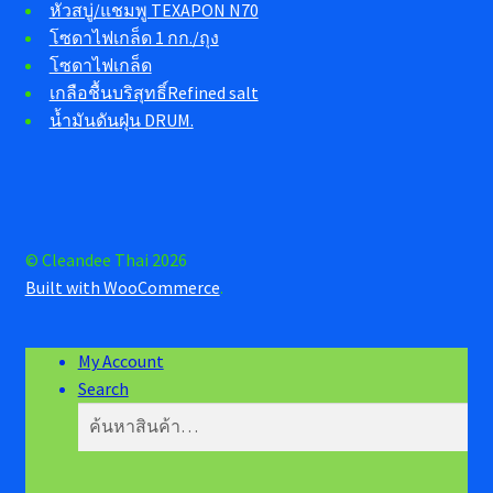
หัวสบู่/แชมพู TEXAPON N70
โซดาไฟเกล็ด 1 กก./ถุง
โซดาไฟเกล็ด
เกลือชื้นบริสุทธิ์Refined salt
น้ำมันดันฝุ่น DRUM.
© Cleandee Thai 2026
Built with WooCommerce
.
My Account
Search
ค้นหา:
ค้นหา