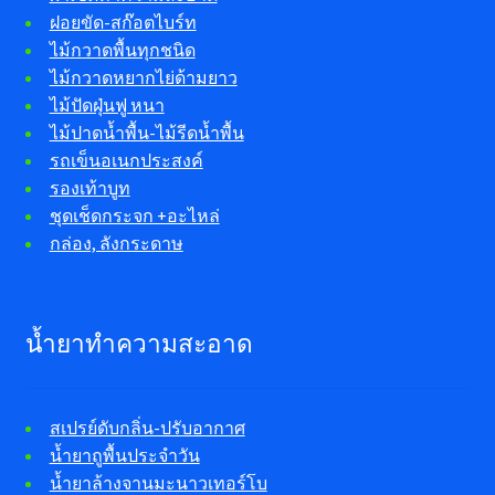
ฝอยขัด-สก๊อตไบร์ท
ไม้กวาดพื้นทุกชนิด
ไม้กวาดหยากไย่ด้ามยาว
ไม้ปัดฝุ่นฟู หนา
ไม้ปาดน้ำพื้น-ไม้รีดน้ำพื้น
รถเข็นอเนกประสงค์
รองเท้าบูท
ชุดเช็ดกระจก +อะไหล่
กล่อง, ลังกระดาษ
น้ำยาทำความสะอาด
สเปรย์ดับกลิ่น-ปรับอากาศ
น้ำยาถูพื้นประจำวัน
น้ำยาล้างจานมะนาวเทอร์โบ