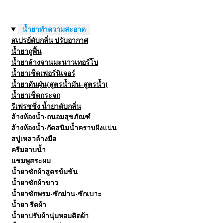
น้ำยาทำความสะอาด
สเปรย์ดับกลิ่น ปรับอากาศ
น้ำยาถูพื้น
น้ำยาล้างจานมะนาวเทอร์โบ
น้ำยาเช็ดเฟอร์นิเจอร์
น้ำยาดันฝุ่น(สูตรน้ำมัน-สูตรน้ำ)
น้ำยาเช็ดกระจก
รีเฟรชชิ่ง น้ำยาดับกลิ่น
ล้างห้องน้ำ-ถนอมสุขภัณฑ์
ล้างห้องน้ำ-กัดสนิมน้ำคราบฝังแน่น
สบู่เหลวล้างมือ
ครีมอาบน้ำ
แชมพูสระผม
น้ำยาซักผ้าสูตรข้มข้น
น้ำยาซักผ้าขาว
น้ำยาซักพรม-ซักม่าน-ซักเบาะ
น้ำยา รีดผ้า
น้ำยาปรับผ้านุ่มหอมติดผ้า