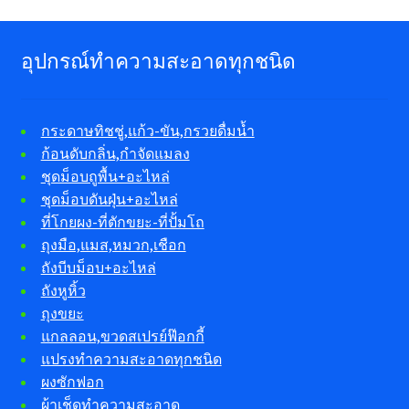
อุปกรณ์ทำความสะอาดทุกชนิด
กระดาษทิชชู่,แก้ว-ขัน,กรวยดื่มน้ำ
ก้อนดับกลิ่น,กำจัดแมลง
ชุดม็อบถูพื้น+อะไหล่
ชุดม็อบดันฝุ่น+อะไหล่
ที่โกยผง-ที่ตักขยะ-ที่ปั้มโถ
ถุงมือ,แมส,หมวก,เชือก
ถังบีบม็อบ+อะไหล่
ถังหูหิ้ว
ถุงขยะ
แกลลอน,ขวดสเปรย์ฟ๊อกกี้
แปรงทำความสะอาดทุกชนิด
ผงซักฟอก
ผ้าเช็ดทำความสะอาด