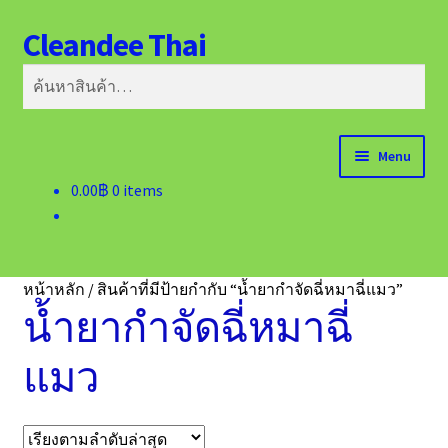
Cleandee Thai
Skip
Skip
ค้นหา
to
to
ค้นหา:
navigation
content
Menu
0.00
฿
0 items
หน้าแรก
ติดต่อเรา
หน้าหลัก
/
สินค้าที่มีป้ายกำกับ “น้ำยากำจัดฉี่หมาฉี่แมว”
น้ำยากำจัดฉี่หมาฉี่
แมว