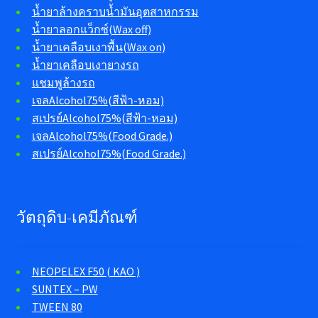
น้ำยาล้างคราบน้ำมันอุตสาหกรรม
น้ำยาลอกแว็กซ์(Wax off)
น้ำยาเคลือบเงาพื้น(Wax on)
น้ำยาเคลือบเงายางรถ
แชมพูล้างรถ
เจลAlcohol75%(สีฟ้า-หอม)
สเปรย์Alcohol75%(สีฟ้า-หอม)
เจลAlcohol75%(Food Grade.)
สเปรย์Alcohol75%(Food Grade.)
วัตถุดิบ-เคมีภัณฑ์
NEOPELEX F50 ( KAO )
SUNTEX – PW
TWEEN 80