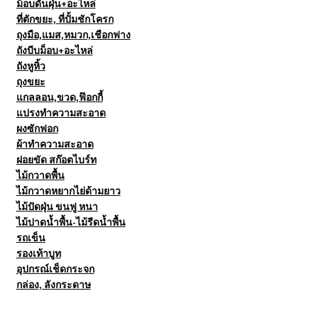
ม็อบดันฝุ่น+อะไหล่
ที่ตักขยะ, ที่ปั้มชักโครก
ถุงมือ,แมส,หมวก,เชือกฟาง
ถังบีบม็อบ+อะไหล่
ถังหูหิ้ว
ถุงขยะ
แกลลอน,ขวด,ฟ๊อกกี้
แปรงทำความสะอาด
ผงซักฟอก
ผ้าทำความสะอาด
ฝอยขัด สก๊อตไบร์ท
ไม้กวาดพื้น
ไม้กวาดหยากไย่ด้ามยาว
ไม้ปัดฝุ่น ขนฟู หนา
ไม้ปาดน้ำพื้น-ไม้รีดน้ำพื้น
รถเข็น
รองเท้าบูท
อุปกรณ์เช็ดกระจก
กล่อง, ลังกระดาษ