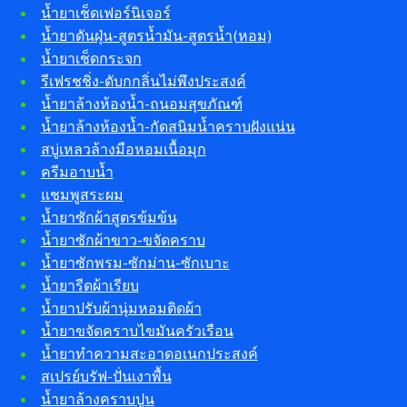
น้ำยาเช็ดเฟอร์นิเจอร์
น้ำยาดันฝุ่น-สูตรน้ำมัน-สูตรน้ำ(หอม)
น้ำยาเช็ดกระจก
รีเฟรชชิ่ง-ดับกกลิ่นไม่พึงประสงค์
น้ำยาล้างห้องน้ำ-ถนอมสุขภัณฑ์
น้ำยาล้างห้องน้ำ-กัดสนิมน้ำคราบฝังแน่น
สบู่เหลวล้างมือหอมเนื้อมุก
ครีมอาบน้ำ
แชมพูสระผม
น้ำยาซักผ้าสูตรข้มข้น
น้ำยาซักผ้าขาว-ขจัดคราบ
น้ำยาซักพรม-ซักม่าน-ซักเบาะ
น้ำยารีดผ้าเรียบ
น้ำยาปรับผ้านุ่มหอมติดผ้า
น้ำยาขจัดคราบไขมันครัวเรือน
น้ำยาทำความสะอาดอเนกประสงค์
สเปรย์บรัฟ-ปั่นเงาพื้น
น้ำยาล้างคราบปูน