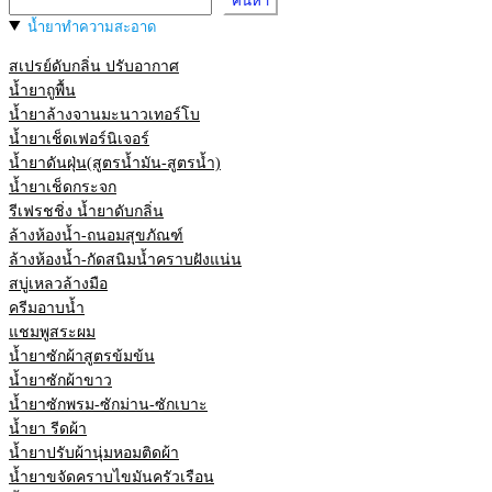
ค้นหา
น้ำยาทำความสะอาด
สเปรย์ดับกลิ่น ปรับอากาศ
น้ำยาถูพื้น
น้ำยาล้างจานมะนาวเทอร์โบ
น้ำยาเช็ดเฟอร์นิเจอร์
น้ำยาดันฝุ่น(สูตรน้ำมัน-สูตรน้ำ)
น้ำยาเช็ดกระจก
รีเฟรชชิ่ง น้ำยาดับกลิ่น
ล้างห้องน้ำ-ถนอมสุขภัณฑ์
ล้างห้องน้ำ-กัดสนิมน้ำคราบฝังแน่น
สบู่เหลวล้างมือ
ครีมอาบน้ำ
แชมพูสระผม
น้ำยาซักผ้าสูตรข้มข้น
น้ำยาซักผ้าขาว
น้ำยาซักพรม-ซักม่าน-ซักเบาะ
น้ำยา รีดผ้า
น้ำยาปรับผ้านุ่มหอมติดผ้า
น้ำยาขจัดคราบไขมันครัวเรือน