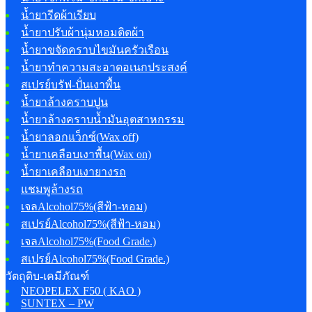
น้ำยารีดผ้าเรียบ
น้ำยาปรับผ้านุ่มหอมติดผ้า
น้ำยาขจัดคราบไขมันครัวเรือน
น้ำยาทำความสะอาดอเนกประสงค์
สเปรย์บรัฟ-ปั่นเงาพื้น
น้ำยาล้างคราบปูน
น้ำยาล้างคราบน้ำมันอุตสาหกรรม
น้ำยาลอกแว็กซ์(Wax off)
น้ำยาเคลือบเงาพื้น(Wax on)
น้ำยาเคลือบเงายางรถ
แชมพูล้างรถ
เจลAlcohol75%(สีฟ้า-หอม)
สเปรย์Alcohol75%(สีฟ้า-หอม)
เจลAlcohol75%(Food Grade.)
สเปรย์Alcohol75%(Food Grade.)
วัตถุดิบ-เคมีภัณฑ์
NEOPELEX F50 ( KAO )
SUNTEX – PW