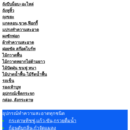
ถังบีบม็อบ+อะไหล่
ถังหูหิ้ว
ถุงขยะ
แกลลอน,ขวด,ฟ๊อกกี้
แปรงทำความสะอาด
ผงซักฟอก
ผ้าทำความสะอาด
ฝอยขัด สก๊อตไบร์ท
ไม้กวาดพื้น
ไม้กวาดหยากไย่ด้ามยาว
ไม้ปัดฝุ่น ขนฟู หนา
ไม้ปาดน้ำพื้น-ไม้รีดน้ำพื้น
รถเข็น
รองเท้าบูท
อุปกรณ์เช็ดกระจก
กล่อง, ลังกระดาษ
อุปกรณ์ทำความสะอาดทุกชนิด
กระดาษทิชชู่,แก้ว-ขัน,กรวยดื่มน้ำ
ก้อนดับกลิ่น,กำจัดแมลง