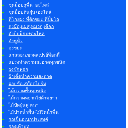
ชุดม็อบถูพื้น+อะไหล่
ชุดม็อบดันฝุ่น+อะไหล่
ที่โกยผง-ที่ตักขยะ-ที่ปั้มโถ
ถุงมือ,แมส,หมวก,เชือก
ถังบีบม็อบ+อะไหล่
ถังหูหิ้ว
ถุงขยะ
แกลลอน,ขวดสเปรย์ฟ๊อกกี้
แปรงทำความสะอาดทุกชนิด
ผงซักฟอก
ผ้าเช็ดทำความสะอาด
ฝอยขัด-สก๊อตไบร์ท
ไม้กวาดพื้นทุกชนิด
ไม้กวาดหยากไย่ด้ามยาว
ไม้ปัดฝุ่นฟู หนา
ไม้ปาดน้ำพื้น-ไม้รีดน้ำพื้น
รถเข็นอเนกประสงค์
รองเท้าบูท