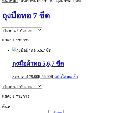
หน้าหลัก
/
สินค้าที่มีป้ายกำกับ “ถุงมือทอ 7 ขีด”
ถุงมือทอ 7 ขีด
แสดง 1 รายการ
ถุงมือผ้าทอ 5,6,7 ขีด
Original
Current
ลดราคา!
79.00
฿
56.00
฿
หยิบใส่ตะกร้า
price
price
was:
is:
79.00฿.
56.00฿.
แสดง 1 รายการ
ค้นหา