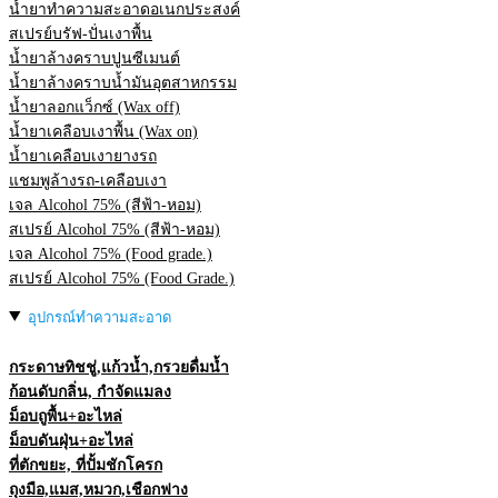
น้ำยาทำความสะอาดอเนกประสงค์
สเปรย์บรัฟ-ปั่นเงาพื้น
น้ำยาล้างคราบปูนซีเมนต์
น้ำยาล้างคราบน้ำมันอุตสาหกรรม
น้ำยาลอกแว็กซ์ (Wax off)
น้ำยาเคลือบเงาพื้น (Wax on)
น้ำยาเคลือบเงายางรถ
แชมพูล้างรถ-เคลือบเงา
เจล Alcohol 75% (สีฟ้า-หอม)
สเปรย์ Alcohol 75% (สีฟ้า-หอม)
เจล Alcohol 75% (Food grade.)
สเปรย์ Alcohol 75% (Food Grade.)
อุปกรณ์ทำความสะอาด
กระดาษทิชชู่,แก้วน้ำ,กรวยดื่มน้ำ
ก้อนดับกลิ่น, กำจัดแมลง
ม็อบถูพื้น+อะไหล่
ม็อบดันฝุ่น+อะไหล่
ที่ตักขยะ, ที่ปั้มชักโครก
ถุงมือ,แมส,หมวก,เชือกฟาง