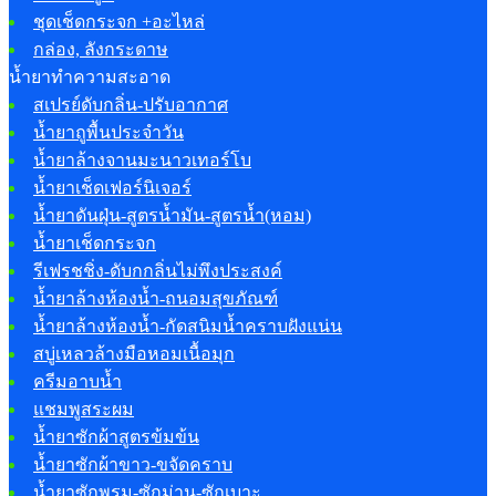
ชุดเช็ดกระจก +อะไหล่
กล่อง, ลังกระดาษ
น้ำยาทำความสะอาด
สเปรย์ดับกลิ่น-ปรับอากาศ
น้ำยาถูพื้นประจำวัน
น้ำยาล้างจานมะนาวเทอร์โบ
น้ำยาเช็ดเฟอร์นิเจอร์
น้ำยาดันฝุ่น-สูตรน้ำมัน-สูตรน้ำ(หอม)
น้ำยาเช็ดกระจก
รีเฟรชชิ่ง-ดับกกลิ่นไม่พึงประสงค์
น้ำยาล้างห้องน้ำ-ถนอมสุขภัณฑ์
น้ำยาล้างห้องน้ำ-กัดสนิมน้ำคราบฝังแน่น
สบู่เหลวล้างมือหอมเนื้อมุก
ครีมอาบน้ำ
แชมพูสระผม
น้ำยาซักผ้าสูตรข้มข้น
น้ำยาซักผ้าขาว-ขจัดคราบ
น้ำยาซักพรม-ซักม่าน-ซักเบาะ