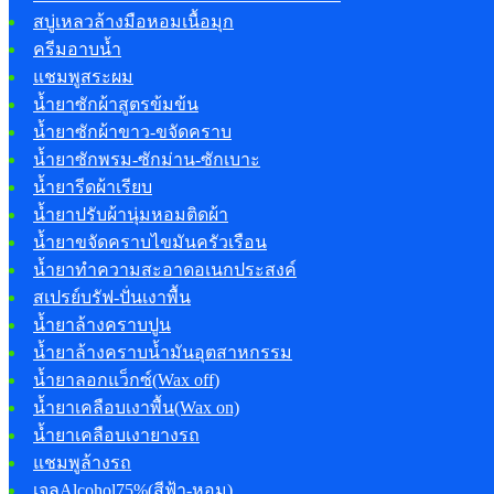
สบู่เหลวล้างมือหอมเนื้อมุก
ครีมอาบน้ำ
แชมพูสระผม
น้ำยาซักผ้าสูตรข้มข้น
น้ำยาซักผ้าขาว-ขจัดคราบ
น้ำยาซักพรม-ซักม่าน-ซักเบาะ
น้ำยารีดผ้าเรียบ
น้ำยาปรับผ้านุ่มหอมติดผ้า
น้ำยาขจัดคราบไขมันครัวเรือน
น้ำยาทำความสะอาดอเนกประสงค์
สเปรย์บรัฟ-ปั่นเงาพื้น
น้ำยาล้างคราบปูน
น้ำยาล้างคราบน้ำมันอุตสาหกรรม
น้ำยาลอกแว็กซ์(Wax off)
น้ำยาเคลือบเงาพื้น(Wax on)
น้ำยาเคลือบเงายางรถ
แชมพูล้างรถ
เจลAlcohol75%(สีฟ้า-หอม)