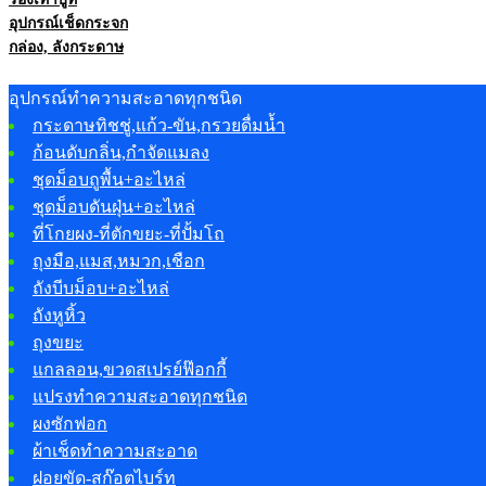
อุปกรณ์เช็ดกระจก
กล่อง, ลังกระดาษ
อุปกรณ์ทำความสะอาดทุกชนิด
กระดาษทิชชู่,แก้ว-ขัน,กรวยดื่มน้ำ
ก้อนดับกลิ่น,กำจัดแมลง
ชุดม็อบถูพื้น+อะไหล่
ชุดม็อบดันฝุ่น+อะไหล่
ที่โกยผง-ที่ตักขยะ-ที่ปั้มโถ
ถุงมือ,แมส,หมวก,เชือก
ถังบีบม็อบ+อะไหล่
ถังหูหิ้ว
ถุงขยะ
แกลลอน,ขวดสเปรย์ฟ๊อกกี้
แปรงทำความสะอาดทุกชนิด
ผงซักฟอก
ผ้าเช็ดทำความสะอาด
ฝอยขัด-สก๊อตไบร์ท