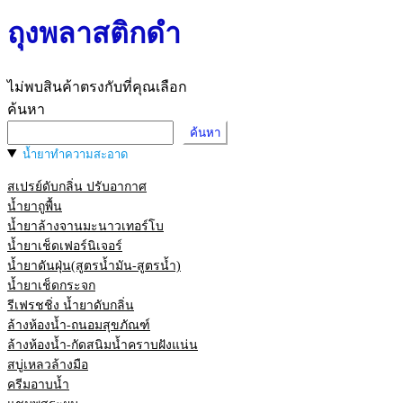
ถุงพลาสติกดำ
ไม่พบสินค้าตรงกับที่คุณเลือก
ค้นหา
ค้นหา
น้ำยาทำความสะอาด
สเปรย์ดับกลิ่น ปรับอากาศ
น้ำยาถูพื้น
น้ำยาล้างจานมะนาวเทอร์โบ
น้ำยาเช็ดเฟอร์นิเจอร์
น้ำยาดันฝุ่น(สูตรน้ำมัน-สูตรน้ำ)
น้ำยาเช็ดกระจก
รีเฟรชชิ่ง น้ำยาดับกลิ่น
ล้างห้องน้ำ-ถนอมสุขภัณฑ์
ล้างห้องน้ำ-กัดสนิมน้ำคราบฝังแน่น
สบู่เหลวล้างมือ
ครีมอาบน้ำ