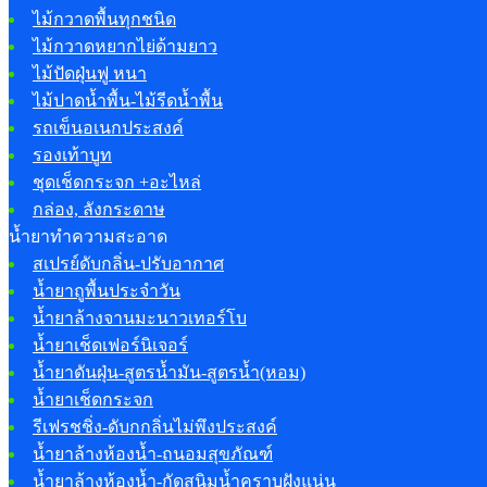
ไม้กวาดพื้นทุกชนิด
ไม้กวาดหยากไย่ด้ามยาว
ไม้ปัดฝุ่นฟู หนา
ไม้ปาดน้ำพื้น-ไม้รีดน้ำพื้น
รถเข็นอเนกประสงค์
รองเท้าบูท
ชุดเช็ดกระจก +อะไหล่
กล่อง, ลังกระดาษ
น้ำยาทำความสะอาด
สเปรย์ดับกลิ่น-ปรับอากาศ
น้ำยาถูพื้นประจำวัน
น้ำยาล้างจานมะนาวเทอร์โบ
น้ำยาเช็ดเฟอร์นิเจอร์
น้ำยาดันฝุ่น-สูตรน้ำมัน-สูตรน้ำ(หอม)
น้ำยาเช็ดกระจก
รีเฟรชชิ่ง-ดับกกลิ่นไม่พึงประสงค์
น้ำยาล้างห้องน้ำ-ถนอมสุขภัณฑ์
น้ำยาล้างห้องน้ำ-กัดสนิมน้ำคราบฝังแน่น