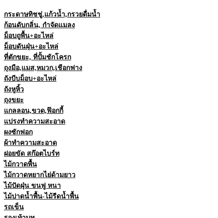
กระดาษทิชชู่,แก้วน้ำ,กรวยดื่มน้ำ
ก้อนดับกลิ่น, กำจัดแมลง
ม็อบถูพื้น+อะไหล่
ม็อบดันฝุ่น+อะไหล่
ที่ตักขยะ, ที่ปั้มชักโครก
ถุงมือ,แมส,หมวก,เชือกฟาง
ถังบีบม็อบ+อะไหล่
ถังหูหิ้ว
ถุงขยะ
แกลลอน,ขวด,ฟ๊อกกี้
แปรงทำความสะอาด
ผงซักฟอก
ผ้าทำความสะอาด
ฝอยขัด สก๊อตไบร์ท
ไม้กวาดพื้น
ไม้กวาดหยากไย่ด้ามยาว
ไม้ปัดฝุ่น ขนฟู หนา
ไม้ปาดน้ำพื้น-ไม้รีดน้ำพื้น
รถเข็น
รองเท้าบูท