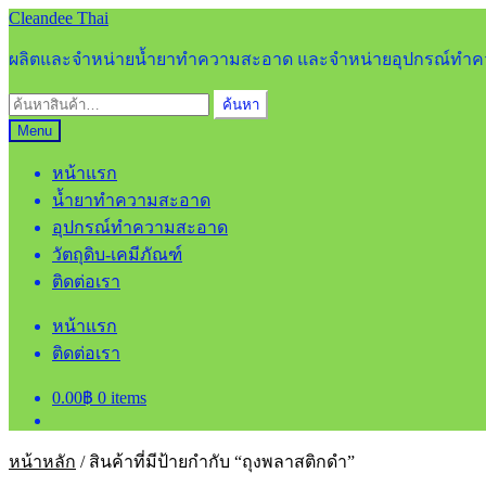
Skip
Skip
Cleandee Thai
to
to
navigation
content
ผลิตและจำหน่ายน้ำยาทำความสะอาด และจำหน่ายอุปกรณ์ท
ค้นหา:
ค้นหา
Menu
หน้าแรก
น้ำยาทำความสะอาด
อุปกรณ์ทำความสะอาด
วัตถุดิบ-เคมีภัณฑ์
ติดต่อเรา
หน้าแรก
ติดต่อเรา
0.00
฿
0 items
หน้าหลัก
/
สินค้าที่มีป้ายกำกับ “ถุงพลาสติกดำ”