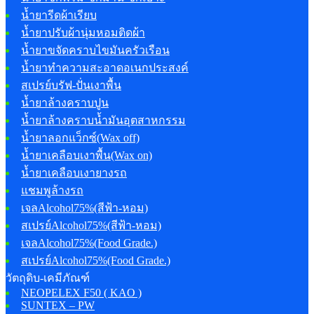
น้ำยารีดผ้าเรียบ
น้ำยาปรับผ้านุ่มหอมติดผ้า
น้ำยาขจัดคราบไขมันครัวเรือน
น้ำยาทำความสะอาดอเนกประสงค์
สเปรย์บรัฟ-ปั่นเงาพื้น
น้ำยาล้างคราบปูน
น้ำยาล้างคราบน้ำมันอุตสาหกรรม
น้ำยาลอกแว็กซ์(Wax off)
น้ำยาเคลือบเงาพื้น(Wax on)
น้ำยาเคลือบเงายางรถ
แชมพูล้างรถ
เจลAlcohol75%(สีฟ้า-หอม)
สเปรย์Alcohol75%(สีฟ้า-หอม)
เจลAlcohol75%(Food Grade.)
สเปรย์Alcohol75%(Food Grade.)
วัตถุดิบ-เคมีภัณฑ์
NEOPELEX F50 ( KAO )
SUNTEX – PW