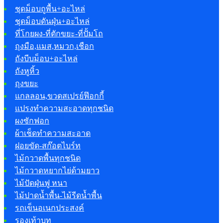
ชุดม็อบถูพื้น+อะไหล่
ชุดม็อบดันฝุ่น+อะไหล่
ที่โกยผง-ที่ตักขยะ-ที่ปั้มโถ
ถุงมือ,แมส,หมวก,เชือก
ถังบีบม็อบ+อะไหล่
ถังหูหิ้ว
ถุงขยะ
แกลลอน,ขวดสเปรย์ฟ๊อกกี้
แปรงทำความสะอาดทุกชนิด
ผงซักฟอก
ผ้าเช็ดทำความสะอาด
ฝอยขัด-สก๊อตไบร์ท
ไม้กวาดพื้นทุกชนิด
ไม้กวาดหยากไย่ด้ามยาว
ไม้ปัดฝุ่นฟู หนา
ไม้ปาดน้ำพื้น-ไม้รีดน้ำพื้น
รถเข็นอเนกประสงค์
รองเท้าบูท