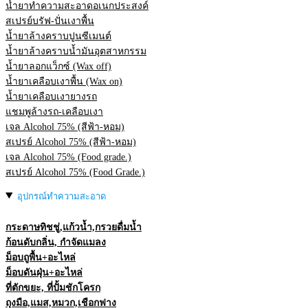
น้ำยาทำความสะอาดอเนกประสงค์
สเปรย์บรัฟ-ปั่นเงาพื้น
น้ำยาล้างคราบปูนซีเมนต์
น้ำยาล้างคราบน้ำมันอุตสาหกรรม
น้ำยาลอกแว็กซ์ (Wax off)
น้ำยาเคลือบเงาพื้น (Wax on)
น้ำยาเคลือบเงายางรถ
แชมพูล้างรถ-เคลือบเงา
เจล Alcohol 75% (สีฟ้า-หอม)
สเปรย์ Alcohol 75% (สีฟ้า-หอม)
เจล Alcohol 75% (Food grade.)
สเปรย์ Alcohol 75% (Food Grade.)
อุปกรณ์ทำความสะอาด
กระดาษทิชชู่,แก้วน้ำ,กรวยดื่มน้ำ
ก้อนดับกลิ่น, กำจัดแมลง
ม็อบถูพื้น+อะไหล่
ม็อบดันฝุ่น+อะไหล่
ที่ตักขยะ, ที่ปั้มชักโครก
ถุงมือ,แมส,หมวก,เชือกฟาง