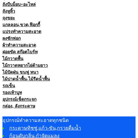
ถังบีบม็อบ+อะไหล่
ถังหูหิ้ว
ถุงขยะ
แกลลอน,ขวด,ฟ๊อกกี้
แปรงทำความสะอาด
ผงซักฟอก
ผ้าทำความสะอาด
ฝอยขัด สก๊อตไบร์ท
ไม้กวาดพื้น
ไม้กวาดหยากไย่ด้ามยาว
ไม้ปัดฝุ่น ขนฟู หนา
ไม้ปาดน้ำพื้น-ไม้รีดน้ำพื้น
รถเข็น
รองเท้าบูท
อุปกรณ์เช็ดกระจก
กล่อง, ลังกระดาษ
อุปกรณ์ทำความสะอาดทุกชนิด
กระดาษทิชชู่,แก้ว-ขัน,กรวยดื่มน้ำ
ก้อนดับกลิ่น,กำจัดแมลง