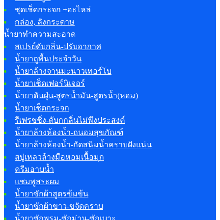
ชุดเช็ดกระจก +อะไหล่
กล่อง, ลังกระดาษ
น้ำยาทำความสะอาด
สเปรย์ดับกลิ่น-ปรับอากาศ
น้ำยาถูพื้นประจำวัน
น้ำยาล้างจานมะนาวเทอร์โบ
น้ำยาเช็ดเฟอร์นิเจอร์
น้ำยาดันฝุ่น-สูตรน้ำมัน-สูตรน้ำ(หอม)
น้ำยาเช็ดกระจก
รีเฟรชชิ่ง-ดับกกลิ่นไม่พึงประสงค์
น้ำยาล้างห้องน้ำ-ถนอมสุขภัณฑ์
น้ำยาล้างห้องน้ำ-กัดสนิมน้ำคราบฝังแน่น
สบู่เหลวล้างมือหอมเนื้อมุก
ครีมอาบน้ำ
แชมพูสระผม
น้ำยาซักผ้าสูตรข้มข้น
น้ำยาซักผ้าขาว-ขจัดคราบ
น้ำยาซักพรม-ซักม่าน-ซักเบาะ