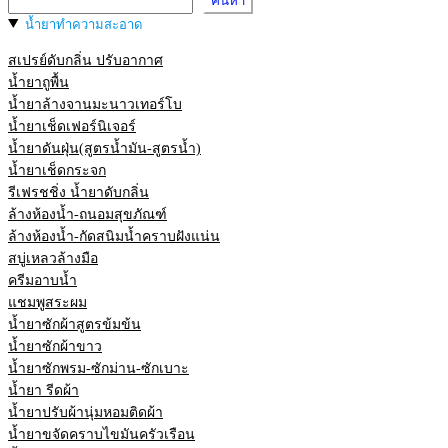
ค้นหา
น้ำยาทำความสะอาด
สเปรย์ดับกลิ่น ปรับอากาศ
น้ำยาถูพื้น
น้ำยาล้างจานมะนาวเทอร์โบ
น้ำยาเช็ดเฟอร์นิเจอร์
น้ำยาดันฝุ่น(สูตรน้ำมัน-สูตรน้ำ)
น้ำยาเช็ดกระจก
รีเฟรชชิ่ง น้ำยาดับกลิ่น
ล้างห้องน้ำ-ถนอมสุขภัณฑ์
ล้างห้องน้ำ-กัดสนิมน้ำคราบฝังแน่น
สบู่เหลวล้างมือ
ครีมอาบน้ำ
แชมพูสระผม
น้ำยาซักผ้าสูตรข้มข้น
น้ำยาซักผ้าขาว
น้ำยาซักพรม-ซักม่าน-ซักเบาะ
น้ำยา รีดผ้า
น้ำยาปรับผ้านุ่มหอมติดผ้า
น้ำยาขจัดคราบไขมันครัวเรือน