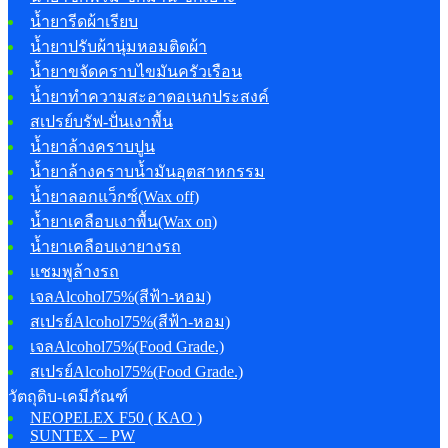
น้ำยารีดผ้าเรียบ
น้ำยาปรับผ้านุ่มหอมติดผ้า
น้ำยาขจัดคราบไขมันครัวเรือน
น้ำยาทำความสะอาดอเนกประสงค์
สเปรย์บรัฟ-ปั่นเงาพื้น
น้ำยาล้างคราบปูน
น้ำยาล้างคราบน้ำมันอุตสาหกรรม
น้ำยาลอกแว็กซ์(Wax off)
น้ำยาเคลือบเงาพื้น(Wax on)
น้ำยาเคลือบเงายางรถ
แชมพูล้างรถ
เจลAlcohol75%(สีฟ้า-หอม)
สเปรย์Alcohol75%(สีฟ้า-หอม)
เจลAlcohol75%(Food Grade.)
สเปรย์Alcohol75%(Food Grade.)
วัตถุดิบ-เคมีภัณฑ์
NEOPELEX F50 ( KAO )
SUNTEX – PW