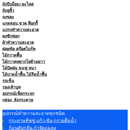
ถังบีบม็อบ+อะไหล่
ถังหูหิ้ว
ถุงขยะ
แกลลอน,ขวด,ฟ๊อกกี้
แปรงทำความสะอาด
ผงซักฟอก
ผ้าทำความสะอาด
ฝอยขัด สก๊อตไบร์ท
ไม้กวาดพื้น
ไม้กวาดหยากไย่ด้ามยาว
ไม้ปัดฝุ่น ขนฟู หนา
ไม้ปาดน้ำพื้น-ไม้รีดน้ำพื้น
รถเข็น
รองเท้าบูท
อุปกรณ์เช็ดกระจก
กล่อง, ลังกระดาษ
อุปกรณ์ทำความสะอาดทุกชนิด
กระดาษทิชชู่,แก้ว-ขัน,กรวยดื่มน้ำ
ก้อนดับกลิ่น,กำจัดแมลง