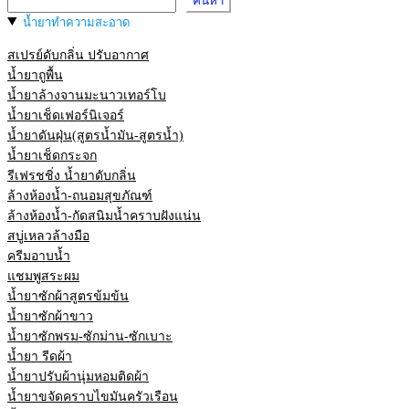
ค้นหา
น้ำยาทำความสะอาด
สเปรย์ดับกลิ่น ปรับอากาศ
น้ำยาถูพื้น
น้ำยาล้างจานมะนาวเทอร์โบ
น้ำยาเช็ดเฟอร์นิเจอร์
น้ำยาดันฝุ่น(สูตรน้ำมัน-สูตรน้ำ)
น้ำยาเช็ดกระจก
รีเฟรชชิ่ง น้ำยาดับกลิ่น
ล้างห้องน้ำ-ถนอมสุขภัณฑ์
ล้างห้องน้ำ-กัดสนิมน้ำคราบฝังแน่น
สบู่เหลวล้างมือ
ครีมอาบน้ำ
แชมพูสระผม
น้ำยาซักผ้าสูตรข้มข้น
น้ำยาซักผ้าขาว
น้ำยาซักพรม-ซักม่าน-ซักเบาะ
น้ำยา รีดผ้า
น้ำยาปรับผ้านุ่มหอมติดผ้า
น้ำยาขจัดคราบไขมันครัวเรือน