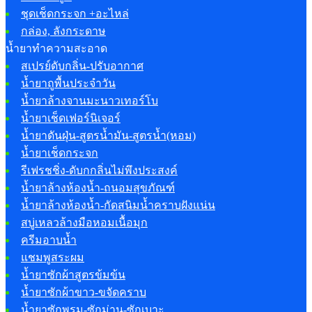
ชุดเช็ดกระจก +อะไหล่
กล่อง, ลังกระดาษ
น้ำยาทำความสะอาด
สเปรย์ดับกลิ่น-ปรับอากาศ
น้ำยาถูพื้นประจำวัน
น้ำยาล้างจานมะนาวเทอร์โบ
น้ำยาเช็ดเฟอร์นิเจอร์
น้ำยาดันฝุ่น-สูตรน้ำมัน-สูตรน้ำ(หอม)
น้ำยาเช็ดกระจก
รีเฟรชชิ่ง-ดับกกลิ่นไม่พึงประสงค์
น้ำยาล้างห้องน้ำ-ถนอมสุขภัณฑ์
น้ำยาล้างห้องน้ำ-กัดสนิมน้ำคราบฝังแน่น
สบู่เหลวล้างมือหอมเนื้อมุก
ครีมอาบน้ำ
แชมพูสระผม
น้ำยาซักผ้าสูตรข้มข้น
น้ำยาซักผ้าขาว-ขจัดคราบ
น้ำยาซักพรม-ซักม่าน-ซักเบาะ