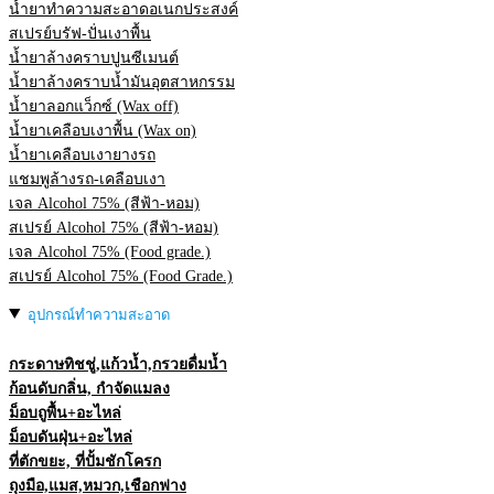
น้ำยาทำความสะอาดอเนกประสงค์
สเปรย์บรัฟ-ปั่นเงาพื้น
น้ำยาล้างคราบปูนซีเมนต์
น้ำยาล้างคราบน้ำมันอุตสาหกรรม
น้ำยาลอกแว็กซ์ (Wax off)
น้ำยาเคลือบเงาพื้น (Wax on)
น้ำยาเคลือบเงายางรถ
แชมพูล้างรถ-เคลือบเงา
เจล Alcohol 75% (สีฟ้า-หอม)
สเปรย์ Alcohol 75% (สีฟ้า-หอม)
เจล Alcohol 75% (Food grade.)
สเปรย์ Alcohol 75% (Food Grade.)
อุปกรณ์ทำความสะอาด
กระดาษทิชชู่,แก้วน้ำ,กรวยดื่มน้ำ
ก้อนดับกลิ่น, กำจัดแมลง
ม็อบถูพื้น+อะไหล่
ม็อบดันฝุ่น+อะไหล่
ที่ตักขยะ, ที่ปั้มชักโครก
ถุงมือ,แมส,หมวก,เชือกฟาง