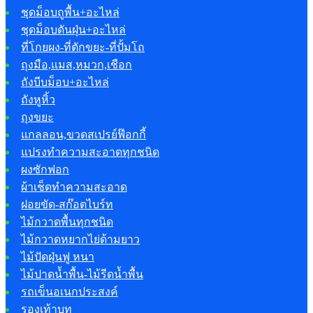
ชุดม็อบถูพื้น+อะไหล่
ชุดม็อบดันฝุ่น+อะไหล่
ที่โกยผง-ที่ตักขยะ-ที่ปั้มโถ
ถุงมือ,แมส,หมวก,เชือก
ถังบีบม็อบ+อะไหล่
ถังหูหิ้ว
ถุงขยะ
แกลลอน,ขวดสเปรย์ฟ๊อกกี้
แปรงทำความสะอาดทุกชนิด
ผงซักฟอก
ผ้าเช็ดทำความสะอาด
ฝอยขัด-สก๊อตไบร์ท
ไม้กวาดพื้นทุกชนิด
ไม้กวาดหยากไย่ด้ามยาว
ไม้ปัดฝุ่นฟู หนา
ไม้ปาดน้ำพื้น-ไม้รีดน้ำพื้น
รถเข็นอเนกประสงค์
รองเท้าบูท