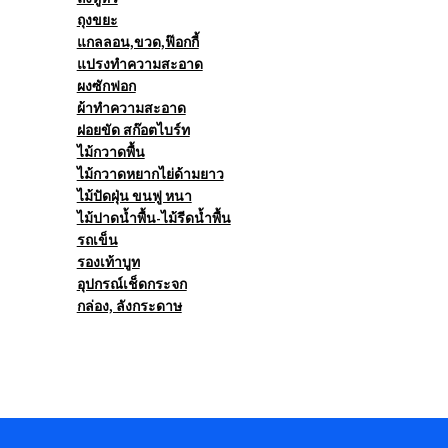
ถุงขยะ
แกลลอน,ขวด,ฟ๊อกกี้
แปรงทำความสะอาด
ผงซักฟอก
ผ้าทำความสะอาด
ฝอยขัด สก๊อตไบร์ท
ไม้กวาดพื้น
ไม้กวาดหยากไย่ด้ามยาว
ไม้ปัดฝุ่น ขนฟู หนา
ไม้ปาดน้ำพื้น-ไม้รีดน้ำพื้น
รถเข็น
รองเท้าบูท
อุปกรณ์เช็ดกระจก
กล่อง, ลังกระดาษ