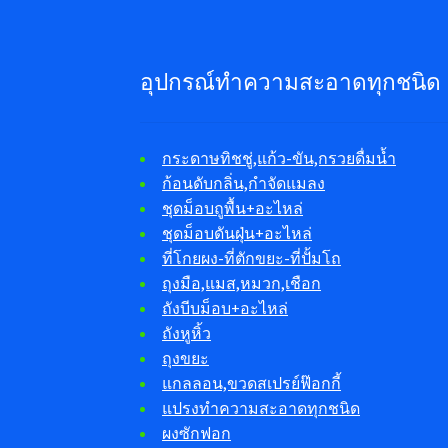
อุปกรณ์ทำความสะอาดทุกชนิด
กระดาษทิชชู่,แก้ว-ขัน,กรวยดื่มน้ำ
ก้อนดับกลิ่น,กำจัดแมลง
ชุดม็อบถูพื้น+อะไหล่
ชุดม็อบดันฝุ่น+อะไหล่
ที่โกยผง-ที่ตักขยะ-ที่ปั้มโถ
ถุงมือ,แมส,หมวก,เชือก
ถังบีบม็อบ+อะไหล่
ถังหูหิ้ว
ถุงขยะ
แกลลอน,ขวดสเปรย์ฟ๊อกกี้
แปรงทำความสะอาดทุกชนิด
ผงซักฟอก