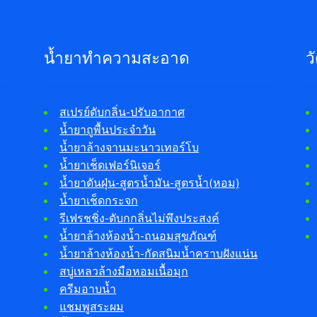
น้ำยาทำความสะอาด
ว
สเปรย์ดับกลิ่น-ปรับอากาศ
น้ำยาถูพื้นประจำวัน
น้ำยาล้างจานมะนาวเทอร์โบ
น้ำยาเช็ดเฟอร์นิเจอร์
น้ำยาดันฝุ่น-สูตรน้ำมัน-สูตรน้ำ(หอม)
น้ำยาเช็ดกระจก
รีเฟรชชิ่ง-ดับกกลิ่นไม่พึงประสงค์
น้ำยาล้างห้องน้ำ-ถนอมสุขภัณฑ์
น้ำยาล้างห้องน้ำ-กัดสนิมน้ำคราบฝังแน่น
สบู่เหลวล้างมือหอมเนื้อมุก
ครีมอาบน้ำ
แชมพูสระผม