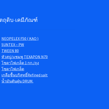
ัตถุดิบ-เคมีภัณฑ์
NEOPELEX F50 ( KAO )
SUNTEX – PW
TWEEN 80
หัวสบู่/แชมพู TEXAPON N70
โซดาไฟเกล็ด 1 กก./ถุง
โซดาไฟเกล็ด
เกลือชื้นบริสุทธิ์Refined salt
น้ำมันดันฝุ่น DRUM.