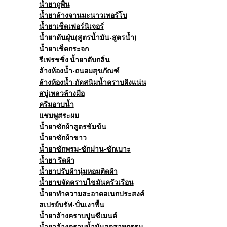
น้ำยาถูพื้น
น้ำยาล้างจานมะนาวเทอร์โบ
น้ำยาเช็ดเฟอร์นิเจอร์
น้ำยาดันฝุ่น(สูตรน้ำมัน-สูตรน้ำ)
น้ำยาเช็ดกระจก
รีเฟรชชิ่ง น้ำยาดับกลิ่น
ล้างห้องน้ำ-ถนอมสุขภัณฑ์
ล้างห้องน้ำ-กัดสนิมน้ำคราบฝังแน่น
สบู่เหลวล้างมือ
ครีมอาบน้ำ
แชมพูสระผม
น้ำยาซักผ้าสูตรข้มข้น
น้ำยาซักผ้าขาว
น้ำยาซักพรม-ซักม่าน-ซักเบาะ
น้ำยา รีดผ้า
น้ำยาปรับผ้านุ่มหอมติดผ้า
น้ำยาขจัดคราบไขมันครัวเรือน
น้ำยาทำความสะอาดอเนกประสงค์
สเปรย์บรัฟ-ปั่นเงาพื้น
น้ำยาล้างคราบปูนซีเมนต์