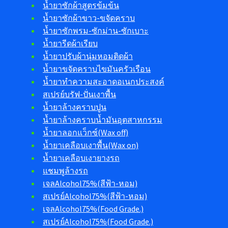
น้ำยาซักผ้าสูตรข้มข้น
น้ำยาซักผ้าขาว-ขจัดคราบ
น้ำยาซักพรม-ซักม่าน-ซักเบาะ
น้ำยารีดผ้าเรียบ
น้ำยาปรับผ้านุ่มหอมติดผ้า
น้ำยาขจัดคราบไขมันครัวเรือน
น้ำยาทำความสะอาดอเนกประสงค์
สเปรย์บรัฟ-ปั่นเงาพื้น
น้ำยาล้างคราบปูน
น้ำยาล้างคราบน้ำมันอุตสาหกรรม
น้ำยาลอกแว็กซ์(Wax off)
น้ำยาเคลือบเงาพื้น(Wax on)
น้ำยาเคลือบเงายางรถ
แชมพูล้างรถ
เจลAlcohol75%(สีฟ้า-หอม)
สเปรย์Alcohol75%(สีฟ้า-หอม)
เจลAlcohol75%(Food Grade.)
สเปรย์Alcohol75%(Food Grade.)