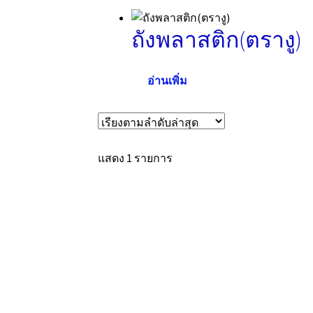
ถังพลาสติก(ตรางู)
อ่านเพิ่ม
แสดง 1 รายการ