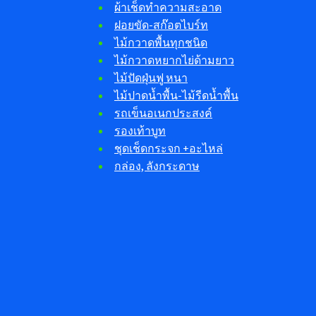
ผ้าเช็ดทำความสะอาด
ฝอยขัด-สก๊อตไบร์ท
ไม้กวาดพื้นทุกชนิด
ไม้กวาดหยากไย่ด้ามยาว
ไม้ปัดฝุ่นฟู หนา
ไม้ปาดน้ำพื้น-ไม้รีดน้ำพื้น
รถเข็นอเนกประสงค์
รองเท้าบูท
ชุดเช็ดกระจก +อะไหล่
กล่อง, ลังกระดาษ