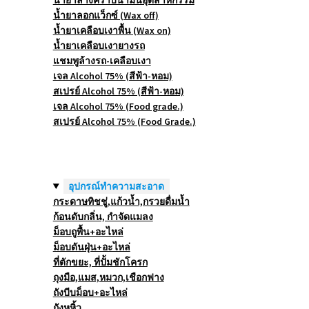
น้ำยาล้างคราบน้ำมันอุตสาหกรรม
น้ำยาลอกแว็กซ์ (Wax off)
น้ำยาเคลือบเงาพื้น (Wax on)
น้ำยาเคลือบเงายางรถ
แชมพูล้างรถ-เคลือบเงา
เจล Alcohol 75% (สีฟ้า-หอม)
สเปรย์ Alcohol 75% (สีฟ้า-หอม)
เจล Alcohol 75% (Food grade.)
สเปรย์ Alcohol 75% (Food Grade.)
อุปกรณ์ทำความสะอาด
กระดาษทิชชู่,แก้วน้ำ,กรวยดื่มน้ำ
ก้อนดับกลิ่น, กำจัดแมลง
ม็อบถูพื้น+อะไหล่
ม็อบดันฝุ่น+อะไหล่
ที่ตักขยะ, ที่ปั้มชักโครก
ถุงมือ,แมส,หมวก,เชือกฟาง
ถังบีบม็อบ+อะไหล่
ถังหูหิ้ว