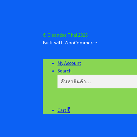
© Cleandee Thai 2026
Built with WooCommerce
.
My Account
Search
ค้นหา:
ค้นหา
Cart
0