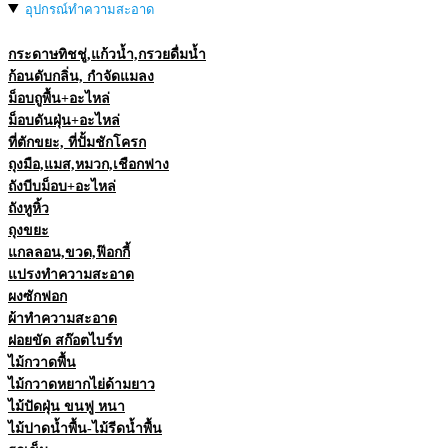
อุปกรณ์ทำความสะอาด
กระดาษทิชชู่,แก้วน้ำ,กรวยดื่มน้ำ
ก้อนดับกลิ่น, กำจัดแมลง
ม็อบถูพื้น+อะไหล่
ม็อบดันฝุ่น+อะไหล่
ที่ตักขยะ, ที่ปั้มชักโครก
ถุงมือ,แมส,หมวก,เชือกฟาง
ถังบีบม็อบ+อะไหล่
ถังหูหิ้ว
ถุงขยะ
แกลลอน,ขวด,ฟ๊อกกี้
แปรงทำความสะอาด
ผงซักฟอก
ผ้าทำความสะอาด
ฝอยขัด สก๊อตไบร์ท
ไม้กวาดพื้น
ไม้กวาดหยากไย่ด้ามยาว
ไม้ปัดฝุ่น ขนฟู หนา
ไม้ปาดน้ำพื้น-ไม้รีดน้ำพื้น