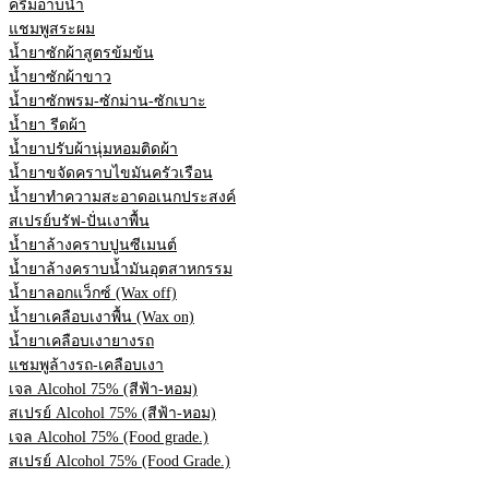
ครีมอาบน้ำ
แชมพูสระผม
น้ำยาซักผ้าสูตรข้มข้น
น้ำยาซักผ้าขาว
น้ำยาซักพรม-ซักม่าน-ซักเบาะ
น้ำยา รีดผ้า
น้ำยาปรับผ้านุ่มหอมติดผ้า
น้ำยาขจัดคราบไขมันครัวเรือน
น้ำยาทำความสะอาดอเนกประสงค์
สเปรย์บรัฟ-ปั่นเงาพื้น
น้ำยาล้างคราบปูนซีเมนต์
น้ำยาล้างคราบน้ำมันอุตสาหกรรม
น้ำยาลอกแว็กซ์ (Wax off)
น้ำยาเคลือบเงาพื้น (Wax on)
น้ำยาเคลือบเงายางรถ
แชมพูล้างรถ-เคลือบเงา
เจล Alcohol 75% (สีฟ้า-หอม)
สเปรย์ Alcohol 75% (สีฟ้า-หอม)
เจล Alcohol 75% (Food grade.)
สเปรย์ Alcohol 75% (Food Grade.)