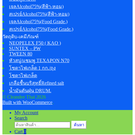
เจลAlcohol75%(สีฟ้า-หอม)
สเปรย์Alcohol75%(สีฟ้า-หอม)
เจลAlcohol75%(Food Grade.)
สเปรย์Alcohol75%(Food Grade.)
วัตถุดิบ-เคมีภัณฑ์
NEOPELEX F50 ( KAO )
SUNTEX – PW
TWEEN 80
หัวสบู่/แชมพู TEXAPON N70
โซดาไฟเกล็ด 1 กก./ถุง
โซดาไฟเกล็ด
เกลือชื้นบริสุทธิ์Refined salt
น้ำมันดันฝุ่น DRUM.
© Cleandee Thai 2026
Built with WooCommerce
.
My Account
Search
ค้นหา:
ค้นหา
Cart
0