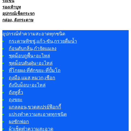
รถเข็น
รองเท้าบูท
อุปกรณ์เช็ดกระจก
กล่อง, ลังกระดาษ
อุปกรณ์ทำความสะอาดทุกชนิด
กระดาษทิชชู่,แก้ว-ขัน,กรวยดื่มน้ำ
ก้อนดับกลิ่น,กำจัดแมลง
ชุดม็อบถูพื้น+อะไหล่
ชุดม็อบดันฝุ่น+อะไหล่
ที่โกยผง-ที่ตักขยะ-ที่ปั้มโถ
ถุงมือ,แมส,หมวก,เชือก
ถังบีบม็อบ+อะไหล่
ถังหูหิ้ว
ถุงขยะ
แกลลอน,ขวดสเปรย์ฟ๊อกกี้
แปรงทำความสะอาดทุกชนิด
ผงซักฟอก
ผ้าเช็ดทำความสะอาด