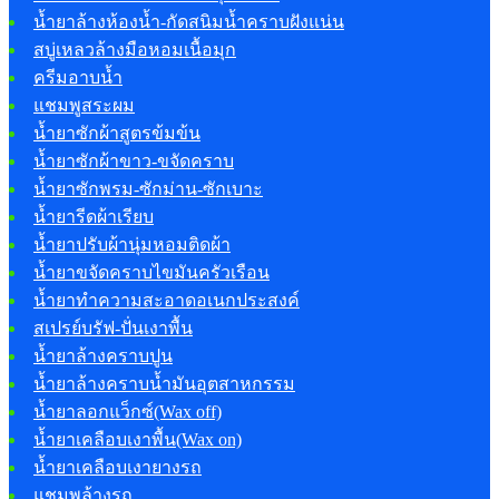
น้ำยาล้างห้องน้ำ-กัดสนิมน้ำคราบฝังแน่น
สบู่เหลวล้างมือหอมเนื้อมุก
ครีมอาบน้ำ
แชมพูสระผม
น้ำยาซักผ้าสูตรข้มข้น
น้ำยาซักผ้าขาว-ขจัดคราบ
น้ำยาซักพรม-ซักม่าน-ซักเบาะ
น้ำยารีดผ้าเรียบ
น้ำยาปรับผ้านุ่มหอมติดผ้า
น้ำยาขจัดคราบไขมันครัวเรือน
น้ำยาทำความสะอาดอเนกประสงค์
สเปรย์บรัฟ-ปั่นเงาพื้น
น้ำยาล้างคราบปูน
น้ำยาล้างคราบน้ำมันอุตสาหกรรม
น้ำยาลอกแว็กซ์(Wax off)
น้ำยาเคลือบเงาพื้น(Wax on)
น้ำยาเคลือบเงายางรถ
แชมพูล้างรถ