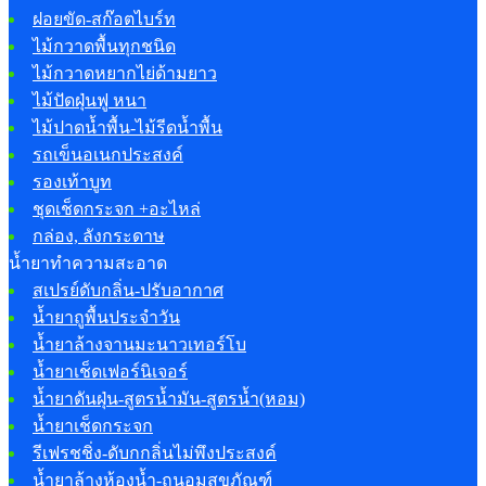
ฝอยขัด-สก๊อตไบร์ท
ไม้กวาดพื้นทุกชนิด
ไม้กวาดหยากไย่ด้ามยาว
ไม้ปัดฝุ่นฟู หนา
ไม้ปาดน้ำพื้น-ไม้รีดน้ำพื้น
รถเข็นอเนกประสงค์
รองเท้าบูท
ชุดเช็ดกระจก +อะไหล่
กล่อง, ลังกระดาษ
น้ำยาทำความสะอาด
สเปรย์ดับกลิ่น-ปรับอากาศ
น้ำยาถูพื้นประจำวัน
น้ำยาล้างจานมะนาวเทอร์โบ
น้ำยาเช็ดเฟอร์นิเจอร์
น้ำยาดันฝุ่น-สูตรน้ำมัน-สูตรน้ำ(หอม)
น้ำยาเช็ดกระจก
รีเฟรชชิ่ง-ดับกกลิ่นไม่พึงประสงค์
น้ำยาล้างห้องน้ำ-ถนอมสุขภัณฑ์