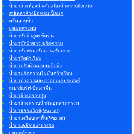
น้ำยาล้างห้องน้ำ-กัดสนิมน้ำคราบฝังแน่น
สบู่เหลวล้างมือหอมเนื้อมุก
ครีมอาบน้ำ
แชมพูสระผม
น้ำยาซักผ้าสูตรข้มข้น
น้ำยาซักผ้าขาว-ขจัดคราบ
น้ำยาซักพรม-ซักม่าน-ซักเบาะ
น้ำยารีดผ้าเรียบ
น้ำยาปรับผ้านุ่มหอมติดผ้า
น้ำยาขจัดคราบไขมันครัวเรือน
น้ำยาทำความสะอาดอเนกประสงค์
สเปรย์บรัฟ-ปั่นเงาพื้น
น้ำยาล้างคราบปูน
น้ำยาล้างคราบน้ำมันอุตสาหกรรม
น้ำยาลอกแว็กซ์(Wax off)
น้ำยาเคลือบเงาพื้น(Wax on)
น้ำยาเคลือบเงายางรถ
แชมพูล้างรถ