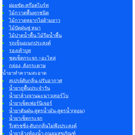
ฝอยขัด-สก๊อตไบร์ท
ไม้กวาดพื้นทุกชนิด
ไม้กวาดหยากไย่ด้ามยาว
ไม้ปัดฝุ่นฟู หนา
ไม้ปาดน้ำพื้น-ไม้รีดน้ำพื้น
รถเข็นอเนกประสงค์
รองเท้าบูท
ชุดเช็ดกระจก +อะไหล่
กล่อง, ลังกระดาษ
น้ำยาทำความสะอาด
สเปรย์ดับกลิ่น-ปรับอากาศ
น้ำยาถูพื้นประจำวัน
น้ำยาล้างจานมะนาวเทอร์โบ
น้ำยาเช็ดเฟอร์นิเจอร์
น้ำยาดันฝุ่น-สูตรน้ำมัน-สูตรน้ำ(หอม)
น้ำยาเช็ดกระจก
รีเฟรชชิ่ง-ดับกกลิ่นไม่พึงประสงค์
น้ำยาล้างห้องน้ำ-ถนอมสุขภัณฑ์