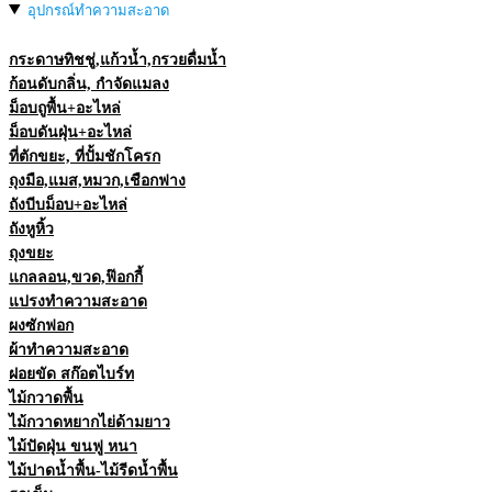
อุปกรณ์ทำความสะอาด
กระดาษทิชชู่,แก้วน้ำ,กรวยดื่มน้ำ
ก้อนดับกลิ่น, กำจัดแมลง
ม็อบถูพื้น+อะไหล่
ม็อบดันฝุ่น+อะไหล่
ที่ตักขยะ, ที่ปั้มชักโครก
ถุงมือ,แมส,หมวก,เชือกฟาง
ถังบีบม็อบ+อะไหล่
ถังหูหิ้ว
ถุงขยะ
แกลลอน,ขวด,ฟ๊อกกี้
แปรงทำความสะอาด
ผงซักฟอก
ผ้าทำความสะอาด
ฝอยขัด สก๊อตไบร์ท
ไม้กวาดพื้น
ไม้กวาดหยากไย่ด้ามยาว
ไม้ปัดฝุ่น ขนฟู หนา
ไม้ปาดน้ำพื้น-ไม้รีดน้ำพื้น