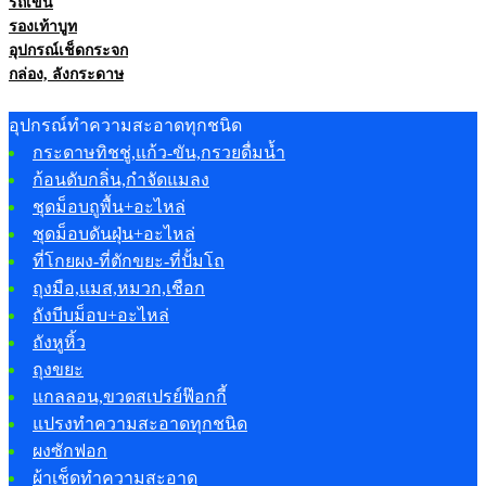
รถเข็น
รองเท้าบูท
อุปกรณ์เช็ดกระจก
กล่อง, ลังกระดาษ
อุปกรณ์ทำความสะอาดทุกชนิด
กระดาษทิชชู่,แก้ว-ขัน,กรวยดื่มน้ำ
ก้อนดับกลิ่น,กำจัดแมลง
ชุดม็อบถูพื้น+อะไหล่
ชุดม็อบดันฝุ่น+อะไหล่
ที่โกยผง-ที่ตักขยะ-ที่ปั้มโถ
ถุงมือ,แมส,หมวก,เชือก
ถังบีบม็อบ+อะไหล่
ถังหูหิ้ว
ถุงขยะ
แกลลอน,ขวดสเปรย์ฟ๊อกกี้
แปรงทำความสะอาดทุกชนิด
ผงซักฟอก
ผ้าเช็ดทำความสะอาด