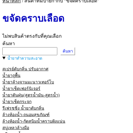
หน้าหลัก
/
สินค้าที่มีป้ายกำกับ “ขจัดคราบเลือด”
ขจัดคราบเลือด
ไม่พบสินค้าตรงกับที่คุณเลือก
ค้นหา
ค้นหา
น้ำยาทำความสะอาด
สเปรย์ดับกลิ่น ปรับอากาศ
น้ำยาถูพื้น
น้ำยาล้างจานมะนาวเทอร์โบ
น้ำยาเช็ดเฟอร์นิเจอร์
น้ำยาดันฝุ่น(สูตรน้ำมัน-สูตรน้ำ)
น้ำยาเช็ดกระจก
รีเฟรชชิ่ง น้ำยาดับกลิ่น
ล้างห้องน้ำ-ถนอมสุขภัณฑ์
ล้างห้องน้ำ-กัดสนิมน้ำคราบฝังแน่น
สบู่เหลวล้างมือ