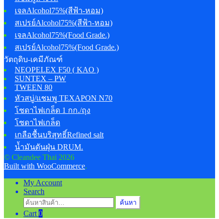
เจลAlcohol75%(สีฟ้า-หอม)
สเปรย์Alcohol75%(สีฟ้า-หอม)
เจลAlcohol75%(Food Grade.)
สเปรย์Alcohol75%(Food Grade.)
วัตถุดิบ-เคมีภัณฑ์
NEOPELEX F50 ( KAO )
SUNTEX – PW
TWEEN 80
หัวสบู่/แชมพู TEXAPON N70
โซดาไฟเกล็ด 1 กก./ถุง
โซดาไฟเกล็ด
เกลือชื้นบริสุทธิ์Refined salt
น้ำมันดันฝุ่น DRUM.
© Cleandee Thai 2026
Built with WooCommerce
.
My Account
Search
ค้นหา:
ค้นหา
Cart
0